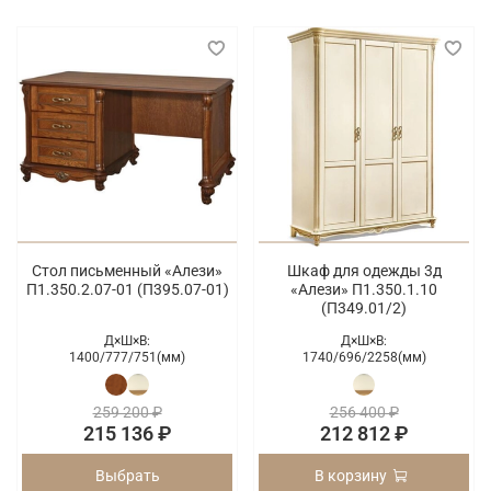
Стол письменный «Алези»
Шкаф для одежды 3д
П1.350.2.07-01 (П395.07-01)
«Алези» П1.350.1.10
(П349.01/2)
Д×Ш×В:
Д×Ш×В:
1400/
777/
751(мм)
1740/
696/
2258(мм)
259 200 ₽
256 400 ₽
215 136 ₽
212 812 ₽
Выбрать
В корзину