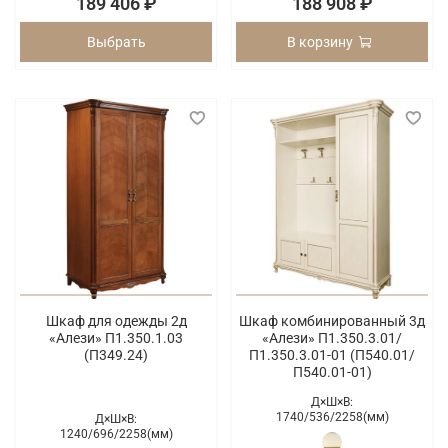
189 406 ₽
188 908 ₽
Выбрать
В корзину
Шкаф для одежды 2д
Шкаф комбинированный 3д
«Алези» П1.350.1.03
«Алези» П1.350.3.01/
(П349.24)
П1.350.3.01-01 (П540.01/
П540.01-01)
Д×Ш×В:
1740/
536/
2258(мм)
Д×Ш×В:
1240/
696/
2258(мм)