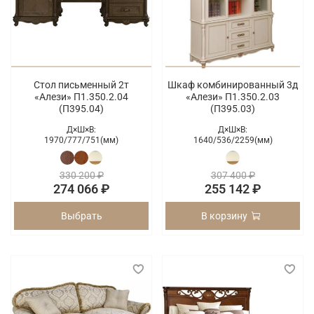
Стол письменный 2т
Шкаф комбинированный 3д
«Алези» П1.350.2.04
«Алези» П1.350.2.03
(П395.04)
(П395.03)
Д×Ш×В:
Д×Ш×В:
1970/
777/
751(мм)
1640/
536/
2259(мм)
330 200 ₽
307 400 ₽
274 066 ₽
255 142 ₽
Выбрать
В корзину