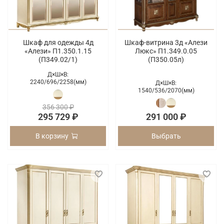
Шкаф для одежды 4д
Шкаф-витрина 3д «Алези
«Алези» П1.350.1.15
Люкс» П1.349.0.05
(П349.02/1)
(П350.05л)
Д×Ш×В:
2240/
696/
2258(мм)
Д×Ш×В:
1540/
536/
2070(мм)
356 300 ₽
295 729 ₽
291 000 ₽
В корзину
Выбрать