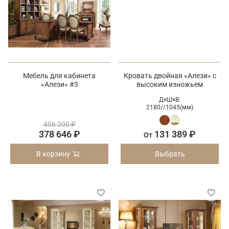
Мебель для кабинета
Кровать двойная «Алези» с
«Алези» #3
высоким изножьем
Д×Ш×В:
2180/
/
1045(мм)
456 200 ₽
378 646 ₽
131 389 ₽
От
В корзину
Выбрать