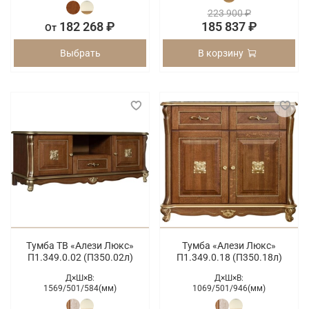
223 900 ₽
182 268 ₽
185 837 ₽
От
Выбрать
В корзину
Тумба ТВ «Алези Люкс»
Тумба «Алези Люкс»
П1.349.0.02 (П350.02л)
П1.349.0.18 (П350.18л)
Д×Ш×В:
Д×Ш×В:
1569/
501/
584(мм)
1069/
501/
946(мм)