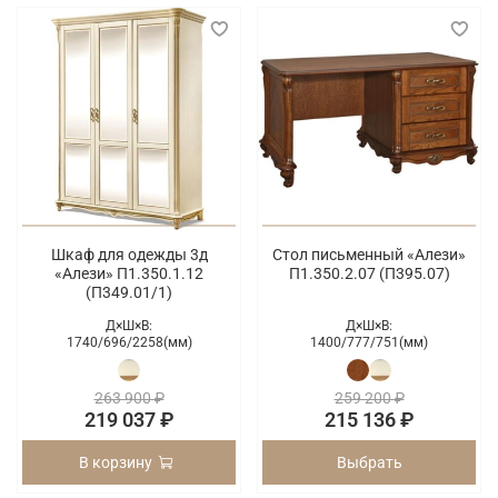
Шкаф для одежды 3д
Стол письменный «Алези»
«Алези» П1.350.1.12
П1.350.2.07 (П395.07)
(П349.01/1)
Д×Ш×В:
Д×Ш×В:
1740/
696/
2258(мм)
1400/
777/
751(мм)
263 900 ₽
259 200 ₽
219 037 ₽
215 136 ₽
В корзину
Выбрать