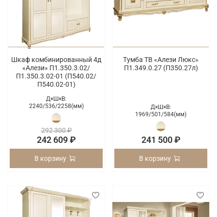
Шкаф комбинированный 4д
Тумба ТВ «Алези Люкс»
«Алези» П1.350.3.02/
П1.349.0.27 (П350.27л)
П1.350.3.02-01 (П540.02/
П540.02-01)
Д×Ш×В:
2240/
536/
2258(мм)
Д×Ш×В:
1969/
501/
584(мм)
292 300 ₽
242 609 ₽
241 500 ₽
В корзину
В корзину