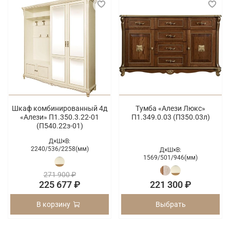
Шкаф комбинированный 4д
Тумба «Алези Люкс»
«Алези» П1.350.3.22-01
П1.349.0.03 (П350.03л)
(П540.22з-01)
Д×Ш×В:
2240/
536/
2258(мм)
Д×Ш×В:
1569/
501/
946(мм)
271 900 ₽
225 677 ₽
221 300 ₽
В корзину
Выбрать