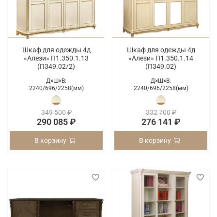
Шкаф для одежды 4д
Шкаф для одежды 4д
«Алези» П1.350.1.13
«Алези» П1.350.1.14
(П349.02/2)
(П349.02)
Д×Ш×В:
Д×Ш×В:
2240/
696/
2258(мм)
2240/
696/
2258(мм)
349 500 ₽
332 700 ₽
290 085 ₽
276 141 ₽
В корзину
В корзину