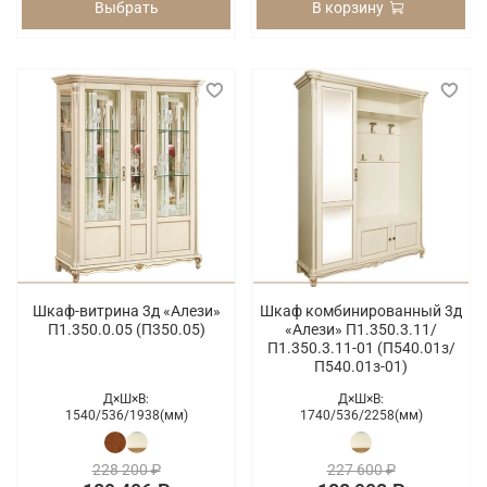
Выбрать
В корзину
Шкаф-витрина 3д «Алези»
Шкаф комбинированный 3д
П1.350.0.05 (П350.05)
«Алези» П1.350.3.11/
П1.350.3.11-01 (П540.01з/
П540.01з-01)
Д×Ш×В:
Д×Ш×В:
1540/
536/
1938(мм)
1740/
536/
2258(мм)
228 200 ₽
227 600 ₽