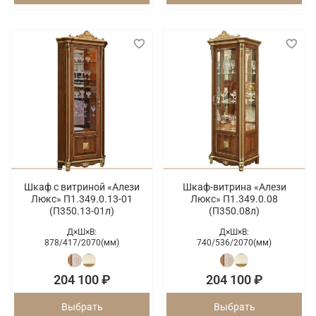
Шкаф с витриной «Алези
Шкаф-витрина «Алези
Люкс» П1.349.0.13-01
Люкс» П1.349.0.08
(П350.13-01л)
(П350.08л)
Д×Ш×В:
Д×Ш×В:
878/
417/
2070(мм)
740/
536/
2070(мм)
204 100 ₽
204 100 ₽
Выбрать
Выбрать