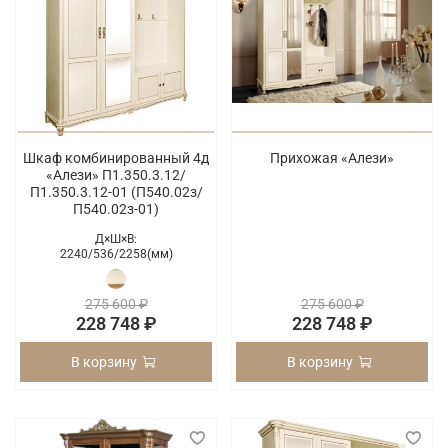
Шкаф комбинированный 4д
Прихожая «Алези»
«Алези» П1.350.3.12/
П1.350.3.12-01 (П540.02з/
П540.02з-01)
Д×Ш×В:
2240/
536/
2258(мм)
275 600 ₽
275 600 ₽
228 748 ₽
228 748 ₽
В корзину
В корзину