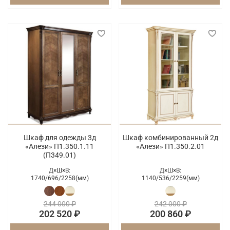
Шкаф для одежды 3д
Шкаф комбинированный 2д
«Алези» П1.350.1.11
«Алези» П1.350.2.01
(П349.01)
Д×Ш×В:
Д×Ш×В:
1740/
696/
2258(мм)
1140/
536/
2259(мм)
244 000 ₽
242 000 ₽
202 520 ₽
200 860 ₽