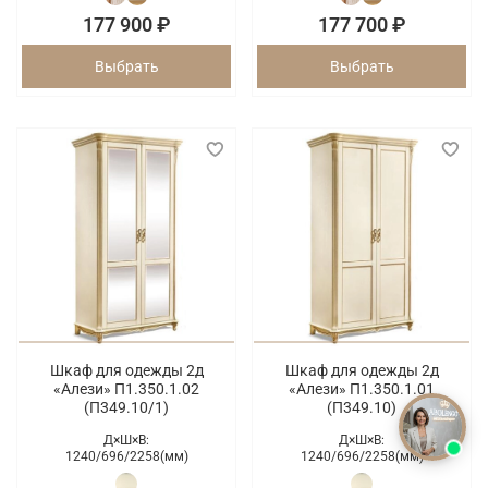
177 900 ₽
177 700 ₽
Выбрать
Выбрать
Шкаф для одежды 2д
Шкаф для одежды 2д
«Алези» П1.350.1.02
«Алези» П1.350.1.01
(П349.10/1)
(П349.10)
Д×Ш×В:
Д×Ш×В:
1240/
696/
2258(мм)
1240/
696/
2258(мм)