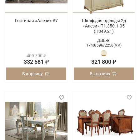
Гостиная «Алези» #7
Шкаф для одежды 2д
«Алези» П1.350.1.05
(П349.21)
Д×Ш×В:
1740/
696/
2258(мм)
400 700 ₽
332 581 ₽
321 800 ₽
В корзину
В корзину