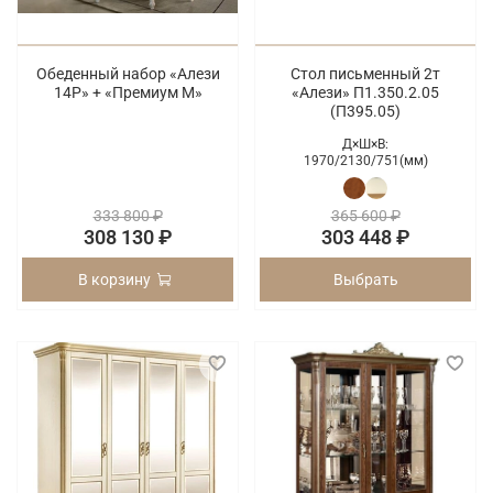
Обеденный набор «Алези
Стол письменный 2т
14Р» + «Премиум М»
«Алези» П1.350.2.05
(П395.05)
Д×Ш×В:
1970/
2130/
751(мм)
333 800 ₽
365 600 ₽
308 130 ₽
303 448 ₽
В корзину
Выбрать