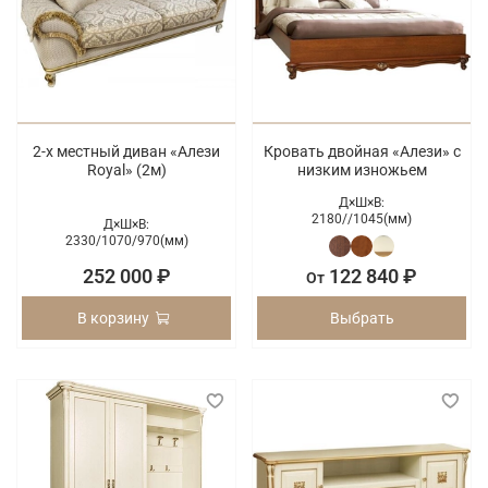
2-х местный диван «Алези
Кровать двойная «Алези» с
Royal» (2м)
низким изножьем
Д×Ш×В:
2180/
/
1045(мм)
Д×Ш×В:
2330/
1070/
970(мм)
252 000 ₽
122 840 ₽
От
В корзину
Выбрать