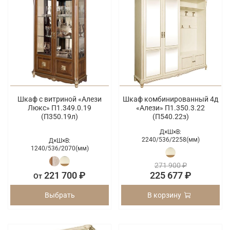
Шкаф с витриной «Алези
Шкаф комбинированный 4д
Люкс» П1.349.0.19
«Алези» П1.350.3.22
(П350.19л)
(П540.22з)
Д×Ш×В:
2240/
536/
2258(мм)
Д×Ш×В:
1240/
536/
2070(мм)
271 900 ₽
221 700 ₽
225 677 ₽
От
Выбрать
В корзину