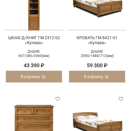
ШКАФ Д/КНИГ ГМ 2312-02
КРОВАТЬ ГМ 8421-01
«Купава»
«Купава»
Д×Ш×В:
Д×Ш×В:
607/
386/
2460(мм)
2090/
1488/
712(мм)
43 390 ₽
59 300 ₽
В корзину
В корзину