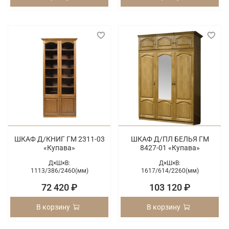
ШКАФ Д/КНИГ ГМ 2311-03
ШКАФ Д/ПЛ БЕЛЬЯ ГМ
«Купава»
8427-01 «Купава»
Д×Ш×В:
Д×Ш×В:
1113/
386/
2460(мм)
1617/
614/
2260(мм)
72 420 ₽
103 120 ₽
В корзину
В корзину