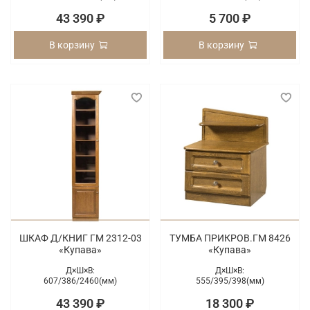
43 390 ₽
5 700 ₽
В корзину
В корзину
ШКАФ Д/КНИГ ГМ 2312-03
ТУМБА ПРИКРОВ.ГМ 8426
«Купава»
«Купава»
Д×Ш×В:
Д×Ш×В:
607/
386/
2460(мм)
555/
395/
398(мм)
43 390 ₽
18 300 ₽