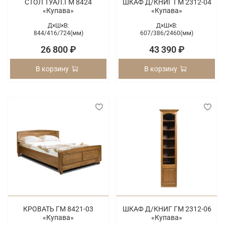
СТОЛ ТУАЛ.ГМ 8424
ШКАФ Д/КНИГ ГМ 2312-04
«Купава»
«Купава»
Д×Ш×В:
Д×Ш×В:
844/
416/
724(мм)
607/
386/
2460(мм)
26 800 ₽
43 390 ₽
В корзину
В корзину
КРОВАТЬ ГМ 8421-03
ШКАФ Д/КНИГ ГМ 2312-06
«Купава»
«Купава»