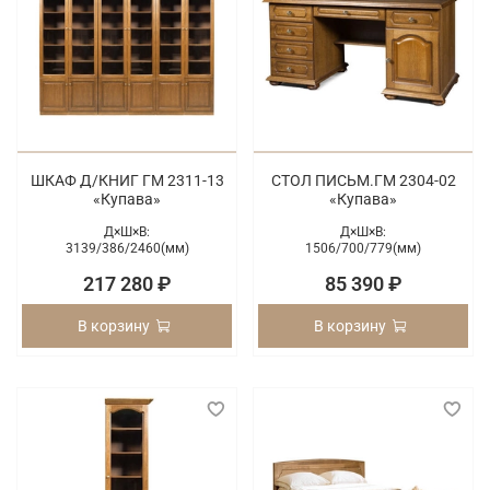
ШКАФ Д/КНИГ ГМ 2311-13
СТОЛ ПИСЬМ.ГМ 2304-02
«Купава»
«Купава»
Д×Ш×В:
Д×Ш×В:
3139/
386/
2460(мм)
1506/
700/
779(мм)
217 280 ₽
85 390 ₽
В корзину
В корзину