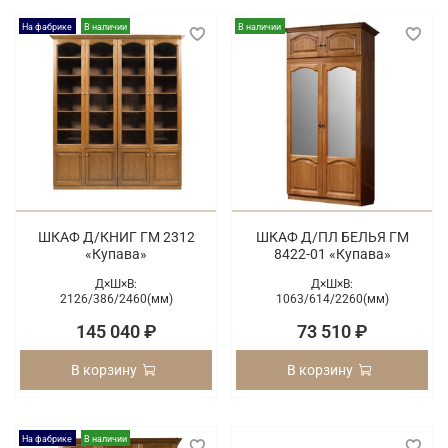
На фабрике
В наличии
В наличии
ШКАФ Д/КНИГ ГМ 2312
ШКАФ Д/ПЛ БЕЛЬЯ ГМ
«Купава»
8422-01 «Купава»
Д×Ш×В:
Д×Ш×В:
2126/
386/
2460(мм)
1063/
614/
2260(мм)
145 040 ₽
73 510 ₽
В корзину
В корзину
На фабрике
В наличии