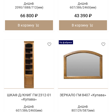
Д×Ш×В:
Д×Ш×В:
2090/
1888/
712(мм)
607/
386/
2460(мм)
66 800 ₽
43 390 ₽
В корзину
В корзину
На фабрике
ШКАФ Д/КНИГ ГМ 2312-01
ЗЕРКАЛО ГМ 8407 «Купава»
«Купава»
Д×Ш×В:
Д×Ш×В:
607/
386/
2460(мм)
807/
29/
587(мм)