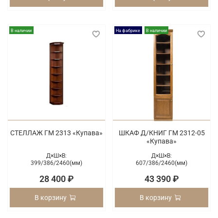
В наличии
На фабрике
В наличии
СТЕЛЛАЖ ГМ 2313 «Купава»
ШКАФ Д/КНИГ ГМ 2312-05
«Купава»
Д×Ш×В:
Д×Ш×В:
399/
386/
2460(мм)
607/
386/
2460(мм)
28 400 ₽
43 390 ₽
В корзину
В корзину