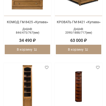
КОМОД ГМ 8425 «Купава»
КРОВАТЬ ГМ 8421 «Купава»
Д×Ш×В:
Д×Ш×В:
844/
475/
767(мм)
2090/
1888/
717(мм)
34 490 ₽
63 000 ₽
В корзину
В корзину