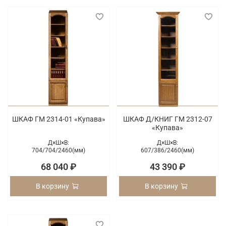
ШКАФ ГМ 2314-01 «Купава»
ШКАФ Д/КНИГ ГМ 2312-07
«Купава»
Д×Ш×В:
Д×Ш×В:
704/
704/
2460(мм)
607/
386/
2460(мм)
68 040 ₽
43 390 ₽
В корзину
В корзину