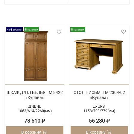
На фабрике
В наличии
В наличии
ШКАФ Д/ПЛ БЕЛЬЯ ГМ 8422
СТОЛ ПИСЬМ. ГМ 2304-02
«Купава»
«Купава»
Д×Ш×В:
Д×Ш×В:
1063/
614/
2260(мм)
1158/
700/
779(мм)
73 510 ₽
56 280 ₽
В корзину
В корзину