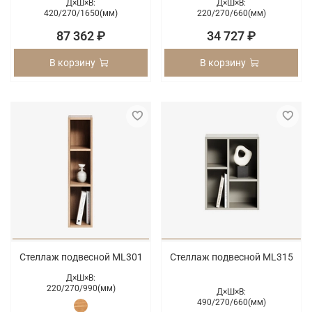
Д×Ш×В:
Д×Ш×В:
420/
270/
1650(мм)
220/
270/
660(мм)
87 362 ₽
34 727 ₽
В корзину
В корзину
Стеллаж подвесной ML301
Стеллаж подвесной ML315
Д×Ш×В:
220/
270/
990(мм)
Д×Ш×В:
490/
270/
660(мм)