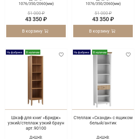
1076/
350/
2060(мм)
1076/
350/
2060(мм)
51 000 ₽
51 000 ₽
43 350 ₽
43 350 ₽
В корзину
В корзину
На фабрике
В наличии
На фабрике
В наличии
Шкаф для книг «Бридж»
Стеллаж «Сканди» с ящиком
узкий/стеллаж узкий браун
белый/антик
арт.90100
Д×Ш×В:
Д×Ш×В: