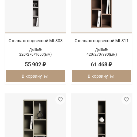
Стеллаж подвесной ML303
Стеллаж подвесной ML311
Д×Ш×В:
Д×Ш×В:
220/
270/
1650(мм)
420/
270/
990(мм)
55 902 ₽
61 468 ₽
В корзину
В корзину