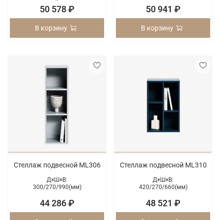
50 578 ₽
50 941 ₽
В корзину
В корзину
Стеллаж подвесной ML306
Стеллаж подвесной ML310
Д×Ш×В:
Д×Ш×В:
300/
270/
990(мм)
420/
270/
660(мм)
44 286 ₽
48 521 ₽