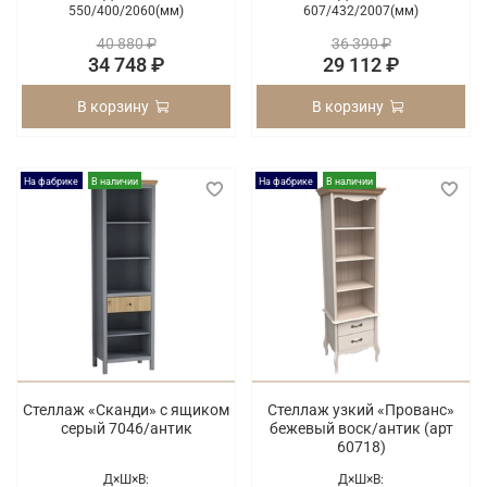
550/
400/
2060(мм)
607/
432/
2007(мм)
40 880 ₽
36 390 ₽
34 748 ₽
29 112 ₽
В корзину
В корзину
На фабрике
В наличии
На фабрике
В наличии
Стеллаж «Сканди» с ящиком
Стеллаж узкий «Прованс»
серый 7046/антик
бежевый воск/антик (арт
60718)
Д×Ш×В:
Д×Ш×В: