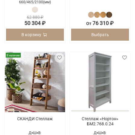
660/
465/
2100(мм)
62 880 ₽
50 304 ₽
76 310 ₽
От
В корзину
Выбрать
В наличии
СКАНДИ Стеллаж
Стеллаж «Нортон»
БМ2.768.0.24
Д×Ш×В:
Д×Ш×В: