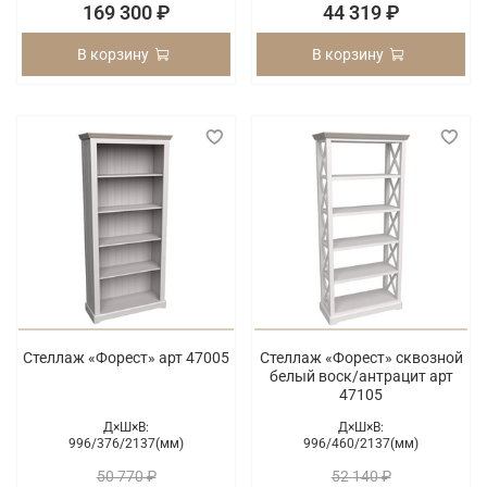
169 300 ₽
44 319 ₽
В корзину
В корзину
Стеллаж «Форест» арт 47005
Стеллаж «Форест» сквозной
белый воск/антрацит арт
47105
Д×Ш×В:
Д×Ш×В:
996/
376/
2137(мм)
996/
460/
2137(мм)
50 770 ₽
52 140 ₽