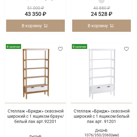
51 000 ₽
40 880 ₽
43 350 ₽
24 528 ₽
В корзину
В корзину
В наличии
В наличии
Стеллаж «Бридж» сквозной
Стеллаж «Бридж» сквозной
широкий с 1 ящиком браун/
широкий с 1 ящиком белый
белый лак арт.92201
лак арт. 91201
Д×Ш×В:
1076/
350/
2060(мм)
Д×Ш×В: