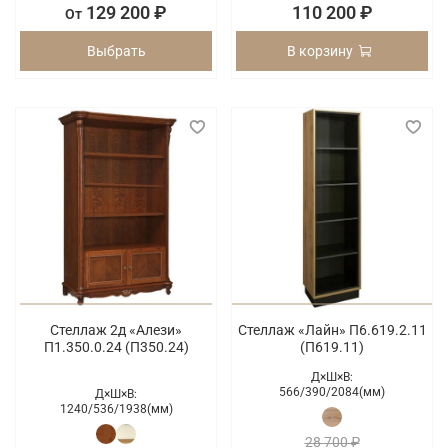
129 200 ₽
110 200 ₽
От
Выбрать
В корзину
Стеллаж 2д «Алези»
Стеллаж «Лайн» П6.619.2.11
П1.350.0.24 (П350.24)
(П619.11)
Д×Ш×В:
566/
390/
2084(мм)
Д×Ш×В:
1240/
536/
1938(мм)
28 700 ₽