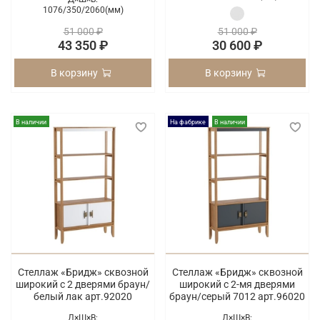
1076/
350/
2060(мм)
51 000 ₽
51 000 ₽
43 350 ₽
30 600 ₽
В корзину
В корзину
В наличии
На фабрике
В наличии
Стеллаж «Бридж» сквозной
Стеллаж «Бридж» сквозной
широкий с 2 дверями браун/
широкий с 2-мя дверями
белый лак арт.92020
браун/серый 7012 арт.96020
Д×Ш×В:
Д×Ш×В: