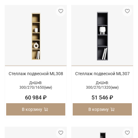
Стеллаж подвесной ML308
Стеллаж подвесной ML307
Д×Ш×В:
Д×Ш×В:
300/
270/
1650(мм)
300/
270/
1320(мм)
60 984 ₽
51 546 ₽
В корзину
В корзину