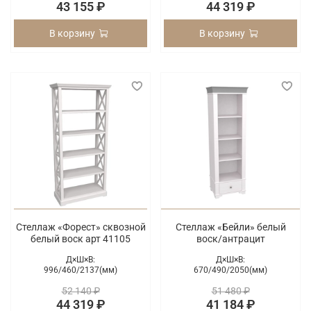
43 155 ₽
44 319 ₽
В корзину
В корзину
Стеллаж «Форест» сквозной
Стеллаж «Бейли» белый
белый воск арт 41105
воск/антрацит
Д×Ш×В:
Д×Ш×В:
996/
460/
2137(мм)
670/
490/
2050(мм)
52 140 ₽
51 480 ₽
44 319 ₽
41 184 ₽