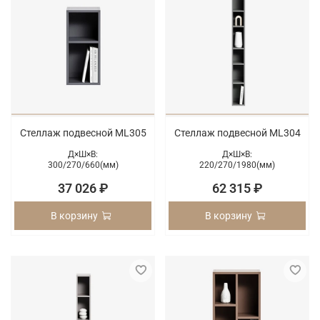
Стеллаж подвесной ML305
Стеллаж подвесной ML304
Д×Ш×В:
Д×Ш×В:
300/
270/
660(мм)
220/
270/
1980(мм)
37 026 ₽
62 315 ₽
В корзину
В корзину