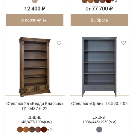
+ 2
12 400 ₽
77 700 ₽
От
В корзину
Выбрать
Стеллаж 2д «Верди Классик»
Стеллаж «Орли» П3.590.2.02
П1.0487.0.22
Д×Ш×В:
Д×Ш×В:
1148/
477/
1996(мм)
1086/
445/
1950(мм)
+ 2