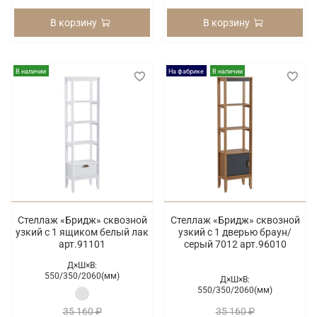
В корзину
В корзину
В наличии
На фабрике
В наличии
Стеллаж «Бридж» сквозной
Стеллаж «Бридж» сквозной
узкий с 1 ящиком белый лак
узкий с 1 дверью браун/
арт.91101
серый 7012 арт.96010
Д×Ш×В:
550/
350/
2060(мм)
Д×Ш×В:
550/
350/
2060(мм)
35 160 ₽
35 160 ₽