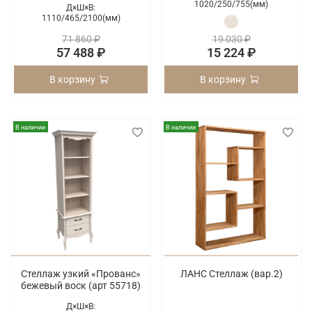
1020/
250/
755(мм)
Д×Ш×В:
1110/
465/
2100(мм)
71 860 ₽
19 030 ₽
57 488 ₽
15 224 ₽
В корзину
В корзину
В наличии
В наличии
Стеллаж узкий «Прованс»
ЛАНС Стеллаж (вар.2)
бежевый воск (арт 55718)
Д×Ш×В: