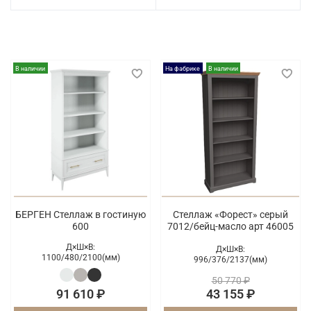
В наличии
На фабрике
В наличии
БЕРГЕН Стеллаж в гостиную
Стеллаж «Форест» серый
600
7012/бейц-масло арт 46005
Д×Ш×В:
Д×Ш×В:
1100/
480/
2100(мм)
996/
376/
2137(мм)
50 770 ₽
91 610 ₽
43 155 ₽