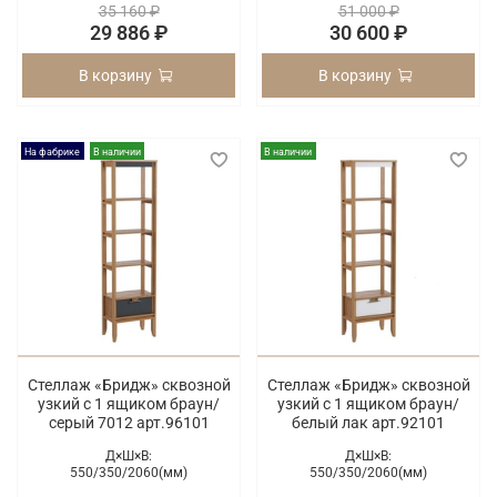
35 160 ₽
51 000 ₽
29 886 ₽
30 600 ₽
В корзину
В корзину
На фабрике
В наличии
В наличии
Стеллаж «Бридж» сквозной
Стеллаж «Бридж» сквозной
узкий с 1 ящиком браун/
узкий с 1 ящиком браун/
серый 7012 арт.96101
белый лак арт.92101
Д×Ш×В:
Д×Ш×В:
550/
350/
2060(мм)
550/
350/
2060(мм)