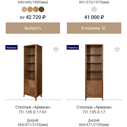
640/
400/
1800(мм)
891/
372/
1975(мм)
42 720 ₽
41 000 ₽
От
Выбрать
В корзину
Новинка
Новинка
Стеллаж «Армани»
Стеллаж «Армани»
П1.135.0.17-01
П1.135.0.17
Д×Ш×В:
Д×Ш×В:
660/
471/
2105(мм)
660/
471/
2105(мм)