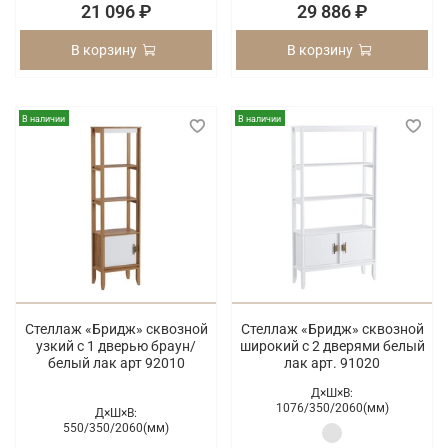
21 096 ₽
29 886 ₽
В корзину
В корзину
В наличии
В наличии
Стеллаж «Бридж» сквозной
Стеллаж «Бридж» сквозной
узкий с 1 дверью браун/
широкий с 2 дверями белый
белый лак арт 92010
лак арт. 91020
Д×Ш×В:
1076/
350/
2060(мм)
Д×Ш×В:
550/
350/
2060(мм)