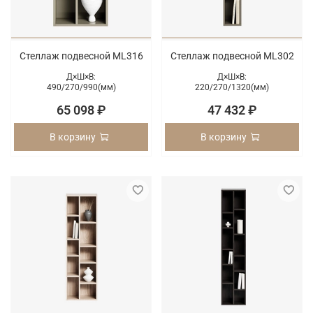
Стеллаж подвесной ML316
Стеллаж подвесной ML302
Д×Ш×В:
Д×Ш×В:
490/
270/
990(мм)
220/
270/
1320(мм)
65 098 ₽
47 432 ₽
В корзину
В корзину