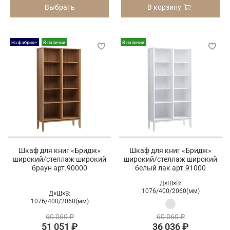
Выбрать
В корзину
На фабрике
В наличии
В наличии
Шкаф для книг «Бридж»
Шкаф для книг «Бридж»
широкий/стеллаж широкий
широкий/стеллаж широкий
браун арт.90000
белый лак арт.91000
Д×Ш×В:
1076/
400/
2060(мм)
Д×Ш×В:
1076/
400/
2060(мм)
60 060 ₽
60 060 ₽
51 051 ₽
36 036 ₽