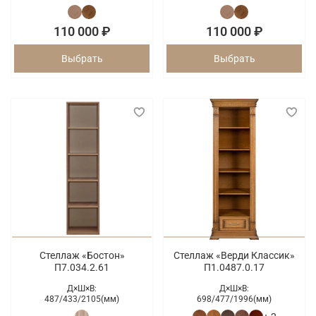
110 000 ₽
110 000 ₽
Выбрать
Выбрать
Стеллаж «Бостон»
Стеллаж «Верди Классик»
П7.034.2.61
П1.0487.0.17
Д×Ш×В:
Д×Ш×В:
487/
433/
2105(мм)
698/
477/
1996(мм)