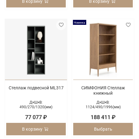
В корзину
В корзину
Новинка
Стеллаж подвесной ML317
СИМФОНИЯ Стеллаж
книжный
Д×Ш×В:
Д×Ш×В:
490/
270/
1320(мм)
1124/
490/
1996(мм)
77 077 ₽
188 411 ₽
В корзину
Выбрать