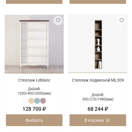
Стеллаж Leblanc
Стеллаж подвесной ML309
Д×Ш×В:
1200/
400/
2000(мм)
Д×Ш×В:
300/
270/
1980(мм)
128 700 ₽
68 244 ₽
Выбрать
В корзину