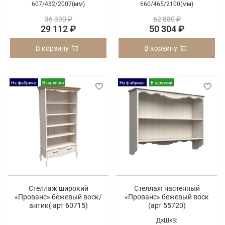
607/
432/
2007(мм)
660/
465/
2100(мм)
36 390 ₽
62 880 ₽
29 112 ₽
50 304 ₽
В корзину
В корзину
На фабрике
В наличии
На фабрике
В наличии
Стеллаж широкий
Стеллаж настенный
«Прованс» бежевый воск/
«Прованс» бежевый воск
антик( арт 60715)
(арт 55720)
Д×Ш×В: