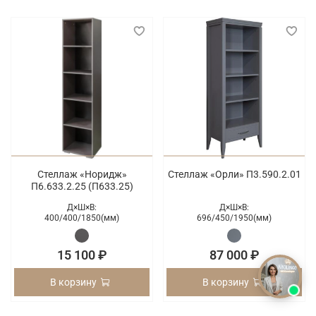
Стеллаж «Норидж»
Стеллаж «Орли» П3.590.2.01
П6.633.2.25 (П633.25)
Д×Ш×В:
Д×Ш×В:
400/
400/
1850(мм)
696/
450/
1950(мм)
15 100 ₽
87 000 ₽
В корзину
В корзину