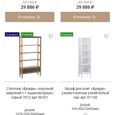
35 160 ₽
35 160 ₽
29 886 ₽
29 886 ₽
В корзину
В корзину
На фабрике
В наличии
В наличии
Стеллаж «Бридж» сквозной
Шкаф для книг «Бридж»
широкий с 1 ящиком браун/
узкий/стеллаж узкий белый
серый 7012 арт 96201
лак арт.91100
Д×Ш×В:
550/
400/
2060(мм)
Д×Ш×В:
1076/
350/
2060(мм)