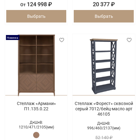
124 998 ₽
20 377 ₽
От
Выбрать
Выбрать
Новинка
Стеллаж «Армани»
Стеллаж «Форест» сквозной
П1.135.0.22
серый 7012/бейц-масло арт
46105
Д×Ш×В:
Д×Ш×В:
1210/
471/
2105(мм)
996/
460/
2137(мм)
52 140 ₽