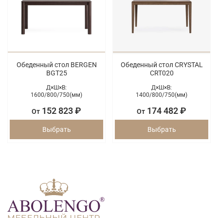
Обеденный стол BERGEN
Обеденный стол CRYSTAL
BGT25
CRT020
Д×Ш×В:
Д×Ш×В:
1600/
800/
750(мм)
1400/
800/
750(мм)
152 823 ₽
174 482 ₽
От
От
Выбрать
Выбрать