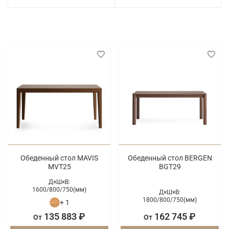
Обеденный стол MAVIS
Обеденный стол BERGEN
MVT25
BGT29
Д×Ш×В:
1600/
800/
750(мм)
Д×Ш×В:
1800/
800/
750(мм)
+ 1
135 883 ₽
162 745 ₽
От
От