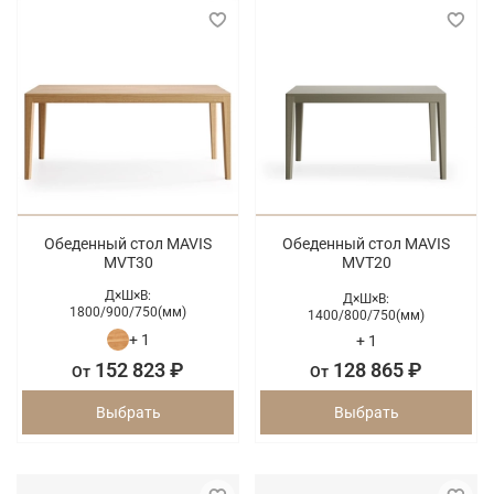
Обеденный стол MAVIS
Обеденный стол MAVIS
MVT30
MVT20
Д×Ш×В:
Д×Ш×В:
1800/
900/
750(мм)
1400/
800/
750(мм)
+ 1
+ 1
152 823 ₽
128 865 ₽
От
От
Выбрать
Выбрать