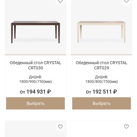
Обеденный стол CRYSTAL
Обеденный стол CRYSTAL
CRT030
CRT029
Д×Ш×В:
Д×Ш×В:
1800/
900/
750(мм)
1800/
800/
750(мм)
194 931 ₽
192 511 ₽
От
От
Выбрать
Выбрать