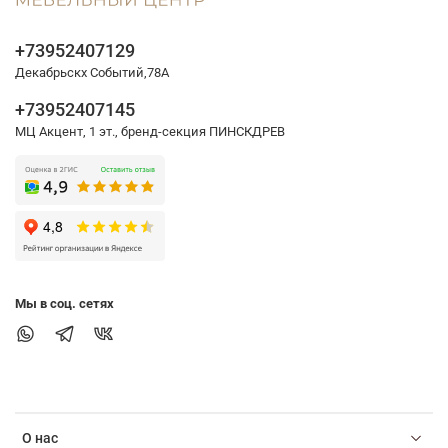
+73952407129
Декабрьскх Событий,78А
+73952407145
МЦ Акцент, 1 эт., бренд-секция ПИНСКДРЕВ
Мы в соц. сетях
О нас