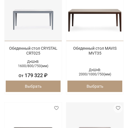
Обеденный стол CRYSTAL
Обеденный стол MAVIS
CRT025
MVT35
Д×Ш×В:
1600/
800/
750(мм)
Д×Ш×В:
179 322 ₽
2000/
1000/
750(мм)
От
Выбрать
Выбрать