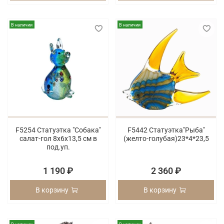
В наличии
В наличии
F5254 Статуэтка "Собака"
F5442 Статуэтка"Рыба"
салат-гол 8х6х13,5 см в
(желто-голубая)23*4*23,5
под.уп.
1 190 ₽
2 360 ₽
В корзину
В корзину