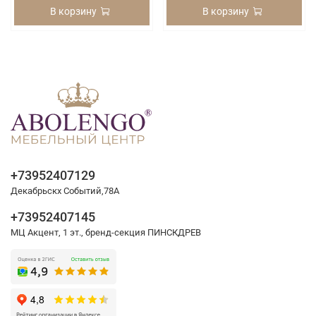
В корзину
В корзину
+73952407129
Декабрьскх Событий,78А
+73952407145
МЦ Акцент, 1 эт., бренд-секция ПИНСКДРЕВ