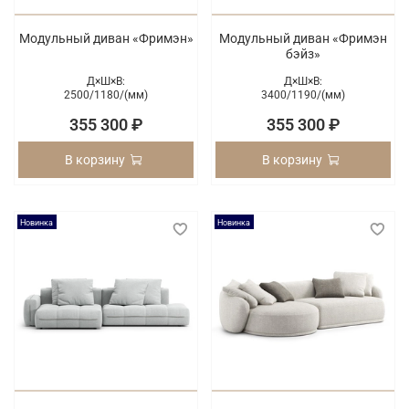
Модульный диван «Фримэн»
Модульный диван «Фримэн
бэйз»
Д×Ш×В:
Д×Ш×В:
2500/
1180/
(мм)
3400/
1190/
(мм)
355 300 ₽
355 300 ₽
В корзину
В корзину
Новинка
Новинка