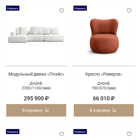
Новинка
Новинка
Модульный диван «Плэйс»
Кресло «Реверси»
Д×Ш×В:
Д×Ш×В:
2200/
1100/
(мм)
780/
870/
(мм)
295 900 ₽
66 010 ₽
В корзину
В корзину
Новинка
Новинка