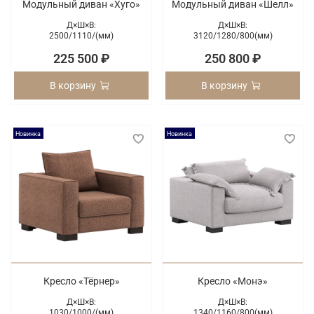
Модульный диван «Хуго»
Модульный диван «Шелл»
Д×Ш×В:
Д×Ш×В:
2500/
1110/
(мм)
3120/
1280/
800(мм)
225 500 ₽
250 800 ₽
В корзину
В корзину
Новинка
Новинка
Кресло «Тёрнер»
Кресло «Монэ»
Д×Ш×В:
Д×Ш×В:
1030/
1000/
(мм)
1340/
1160/
800(мм)