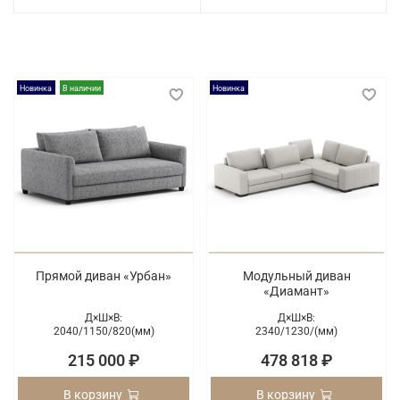
Новинка
В наличии
Новинка
Прямой диван «Урбан»
Модульный диван
«Диамант»
Д×Ш×В:
Д×Ш×В:
2040/
1150/
820(мм)
2340/
1230/
(мм)
215 000 ₽
478 818 ₽
В корзину
В корзину