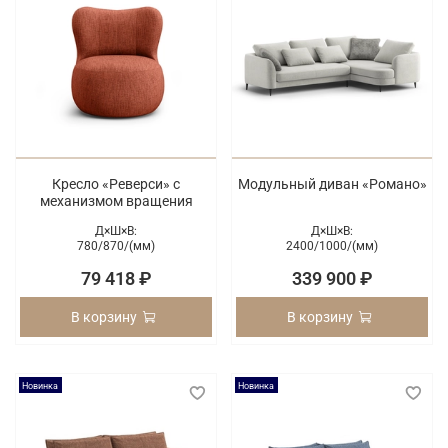
Кресло «Реверси» с
Модульный диван «Романо»
механизмом вращения
Д×Ш×В:
Д×Ш×В:
780/
870/
(мм)
2400/
1000/
(мм)
79 418 ₽
339 900 ₽
В корзину
В корзину
Новинка
Новинка