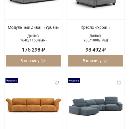
Модульный диван «Урбан»
Кресло «Урбан»
Д×Ш×В:
Д×Ш×В:
1640/
1150/
(мм)
900/
1000/
(мм)
175 298 ₽
93 492 ₽
В корзину
В корзину
Новинка
Новинка