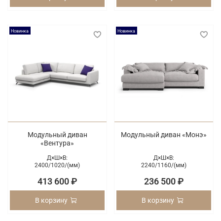
Новинка
Новинка
Модульный диван
Модульный диван «Монэ»
«Вентура»
Д×Ш×В:
Д×Ш×В:
2400/
1020/
(мм)
2240/
1160/
(мм)
413 600 ₽
236 500 ₽
В корзину
В корзину