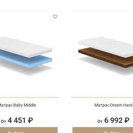
атрас Baby Middle
Матрас Dream Hard
4 451 ₽
6 992 ₽
От
От
Выбрать
Выбрать