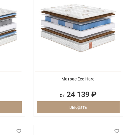
Матрас Eco Hard
24 139 ₽
От
Выбрать