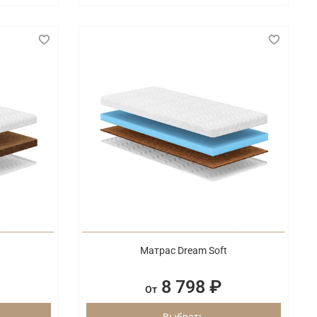
Матрас Dream Soft
8 798 ₽
От
Выбрать