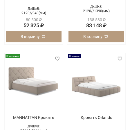
Д×Ш×В:
Д×Ш×В:
2120/
/
1390(мм)
2120/
/
940(мм)
80 500 ₽
138 580 ₽
52 325 ₽
83 148 ₽
В корзину
В корзину
В наличии
Новинка
MANHATTAN Кровать
Кровать Orlando
Д×Ш×В: