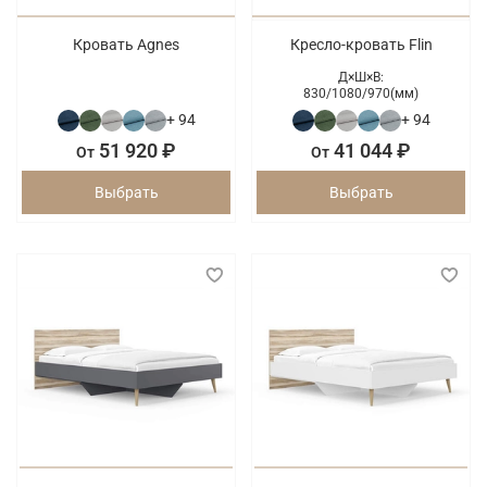
Кровать Agnes
Кресло-кровать Flin
Д×Ш×В:
830/
1080/
970(мм)
+ 94
+ 94
51 920 ₽
41 044 ₽
От
От
Выбрать
Выбрать