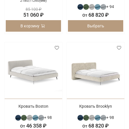
2180/
/
1260(мм)
+ 94
85 100 ₽
51 060 ₽
68 820 ₽
От
В корзину
Выбрать
Кровать Boston
Кровать Brooklyn
+ 98
+ 98
46 358 ₽
68 820 ₽
От
От