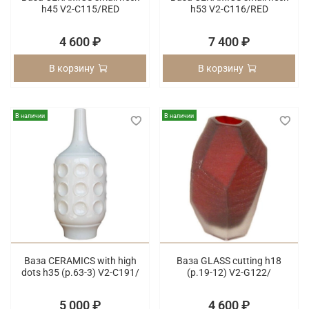
h45 V2-C115/RED
h53 V2-C116/RED
4 600 ₽
7 400 ₽
В корзину
В корзину
В наличии
В наличии
Ваза CERAMICS with high
Ваза GLASS cutting h18
dots h35 (p.63-3) V2-C191/
(p.19-12) V2-G122/
5 000 ₽
4 600 ₽