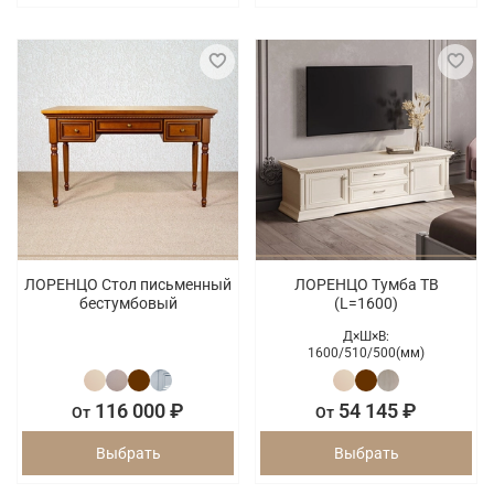
ЛОРЕНЦО Стол письменный
ЛОРЕНЦО Тумба ТВ
бестумбовый
(L=1600)
Д×Ш×В:
1600/
510/
500(мм)
116 000 ₽
54 145 ₽
От
От
Выбрать
Выбрать