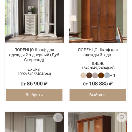
ЛОРЕНЦО Шкаф для
ЛОРЕНЦО Шкаф для
одежды 2-х дверный (Дуб
одежды 3-х дв.
Сторсанд)
Д×Ш×В:
1542/
649/
2404(мм)
Д×Ш×В:
1092/
649/
2404(мм)
+ 1
86 900 ₽
108 885 ₽
От
От
Выбрать
Выбрать