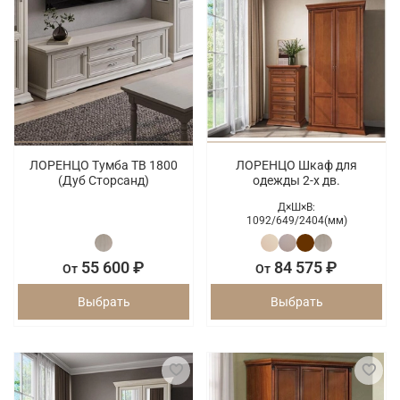
ЛОРЕНЦО Тумба ТВ 1800
ЛОРЕНЦО Шкаф для
(Дуб Сторсанд)
одежды 2-х дв.
Д×Ш×В:
1092/
649/
2404(мм)
55 600 ₽
84 575 ₽
От
От
Выбрать
Выбрать