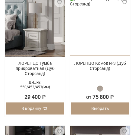
ЛОРЕНЦО Тумба
ЛОРЕНЦО Комод №3 (Дуб
прикроватная (Дуб
Сторсанд)
Сторсанд)
Д×Ш×В:
550/
453/
453(мм)
29 400 ₽
75 800 ₽
От
В корзину
Выбрать