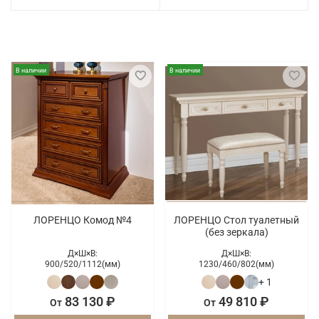
В наличии
В наличии
ЛОРЕНЦО Комод №4
ЛОРЕНЦО Стол туалетный
(без зеркала)
Д×Ш×В:
Д×Ш×В:
900/
520/
1112(мм)
1230/
460/
802(мм)
+ 1
83 130 ₽
49 810 ₽
От
От