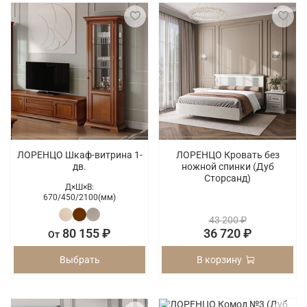
ЛОРЕНЦО Шкаф-витрина 1-
ЛОРЕНЦО Кровать без
дв.
ножной спинки (Дуб
Сторсанд)
Д×Ш×В:
670/
450/
2100(мм)
43 200 ₽
80 155 ₽
36 720 ₽
От
Выбрать
В корзину