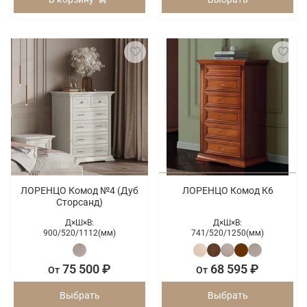
ЛОРЕНЦО Комод №4 (Дуб
ЛОРЕНЦО Комод К6
Сторсанд)
Д×Ш×В:
Д×Ш×В:
900/
520/
1112(мм)
741/
520/
1250(мм)
75 500 ₽
68 595 ₽
От
От
Выбрать
Выбрать