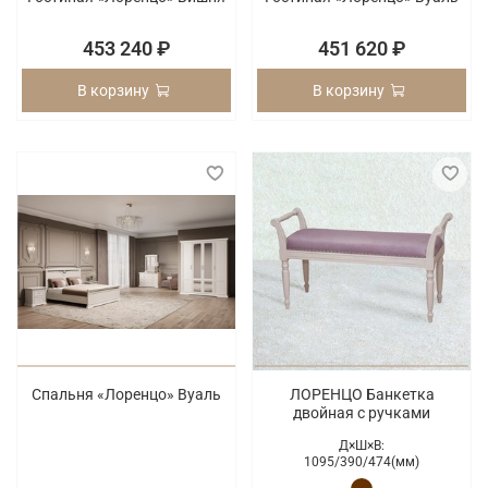
453 240 ₽
451 620 ₽
В корзину
В корзину
Спальня «Лоренцо» Вуаль
ЛОРЕНЦО Банкетка
двойная с ручками
Д×Ш×В:
1095/
390/
474(мм)