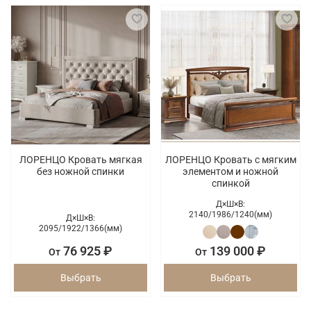
ЛОРЕНЦО Кровать мягкая
ЛОРЕНЦО Кровать с мягким
без ножной спинки
элементом и ножной
спинкой
Д×Ш×В:
2140/
1986/
1240(мм)
Д×Ш×В:
2095/
1922/
1366(мм)
76 925 ₽
139 000 ₽
От
От
Выбрать
Выбрать