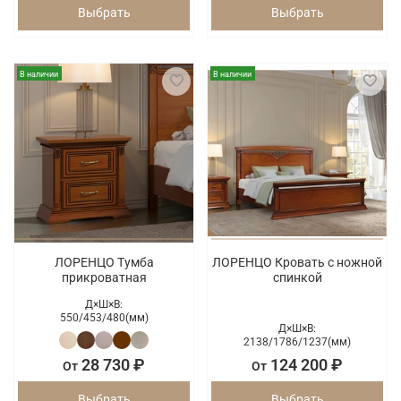
Выбрать
Выбрать
В наличии
В наличии
ЛОРЕНЦО Тумба
ЛОРЕНЦО Кровать с ножной
прикроватная
спинкой
Д×Ш×В:
550/
453/
480(мм)
Д×Ш×В:
2138/
1786/
1237(мм)
28 730 ₽
124 200 ₽
От
От
Выбрать
Выбрать