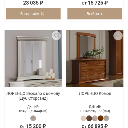
23 035 ₽
15 725 ₽
От
В корзину
Выбрать
ЛОРЕНЦО Зеркало к комоду
ЛОРЕНЦО Комод
(Дуб Сторсанд)
Д×Ш×В:
Д×Ш×В:
856/
83/
1044(мм)
1304/
520/
866(мм)
15 200 ₽
66 895 ₽
От
От