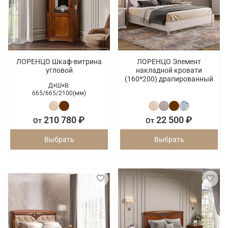
ЛОРЕНЦО Шкаф-витрина
ЛОРЕНЦО Элемент
угловой
накладной кровати
(160*200) драпированный
Д×Ш×В:
665/
665/
2100(мм)
210 780 ₽
22 500 ₽
От
От
Выбрать
Выбрать