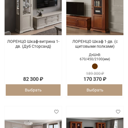
ЛОРЕНЦО Шкаф-витрина 1-
ЛОРЕНЦО Шкаф 1-дв. (с
дв. (Дуб Сторсанд)
щитовыми полками)
Д×Ш×В:
670/
450/
2100(мм)
189 300 ₽
82 300 ₽
170 370 ₽
Выбрать
Выбрать