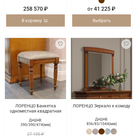
258 570 ₽
41 225 ₽
От
В корзину
Выбрать
ЛОРЕНЦО Банкетка
ЛОРЕНЦО Зеркало к комоду
одноместная квадратная
Д×Ш×В:
Д×Ш×В:
856/
83/
1044(мм)
390/
390/
474(мм)
27 100 ₽