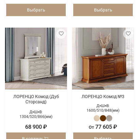
Выбрать
Выбрать
ЛОРЕНЦО Комод (Дуб
ЛОРЕНЦО Комод №3
Сторсанд)
Д×Ш×В:
1600/
510/
848(мм)
Д×Ш×В:
1304/
520/
866(мм)
68 900 ₽
77 605 ₽
От
В корзину
Выбрать