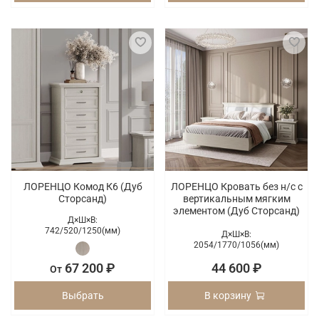
ЛОРЕНЦО Комод К6 (Дуб
ЛОРЕНЦО Кровать без н/с с
Сторсанд)
вертикальным мягким
элементом (Дуб Сторсанд)
Д×Ш×В:
742/
520/
1250(мм)
Д×Ш×В:
2054/
1770/
1056(мм)
67 200 ₽
44 600 ₽
От
Выбрать
В корзину