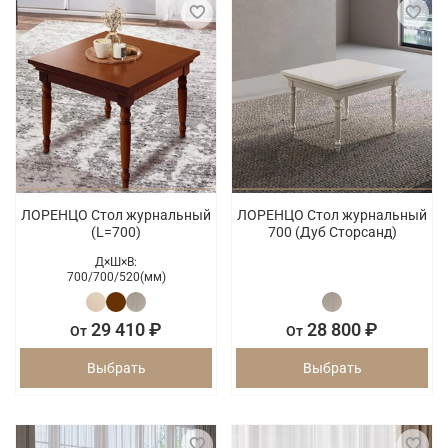
ЛОРЕНЦО Стол журнальный
ЛОРЕНЦО Стол журнальный
(L=700)
700 (Дуб Сторсанд)
Д×Ш×В:
700/
700/
520(мм)
29 410 ₽
28 800 ₽
От
От
Выбрать
Выбрать