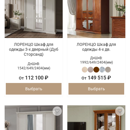
ЛОРЕНЦО Шкаф для
ЛОРЕНЦО Шкаф для
одежды 3-х дверный (Дуб
одежды 4-х дв.
Сторсанд)
Д×Ш×В:
1992/
649/
2404(мм)
Д×Ш×В:
1542/
649/
2404(мм)
112 100 ₽
149 515 ₽
От
От
Выбрать
Выбрать