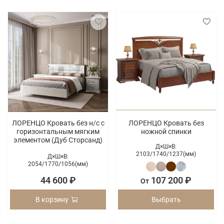
ЛОРЕНЦО Кровать без н/с с
ЛОРЕНЦО Кровать без
горизонтальным мягким
ножной спинки
элементом (Дуб Сторсанд)
Д×Ш×В:
2103/
1740/
1237(мм)
Д×Ш×В:
2054/
1770/
1056(мм)
44 600 ₽
107 200 ₽
От
В корзину
Выбрать