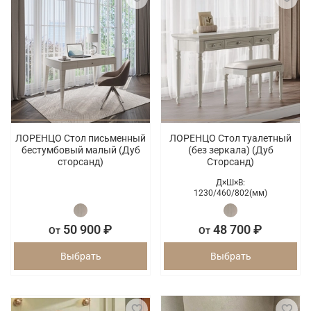
ЛОРЕНЦО Стол письменный
ЛОРЕНЦО Стол туалетный
бестумбовый малый (Дуб
(без зеркала) (Дуб
сторсанд)
Сторсанд)
Д×Ш×В:
1230/
460/
802(мм)
50 900 ₽
48 700 ₽
От
От
Выбрать
Выбрать