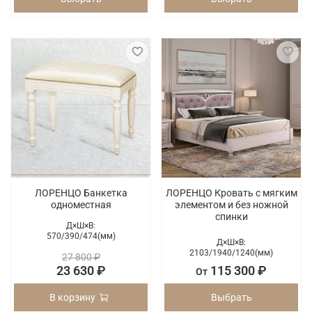
ЛОРЕНЦО Банкетка
ЛОРЕНЦО Кровать с мягким
одноместная
элементом и без ножной
спинки
Д×Ш×В:
570/
390/
474(мм)
Д×Ш×В:
2103/
1940/
1240(мм)
27 800 ₽
23 630 ₽
115 300 ₽
От
В корзину
Выбрать