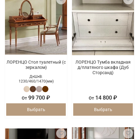
ЛОРЕНЦО Стол туалетный (с
ЛОРЕНЦО Тумба вкладная
зеркалом)
д/платяного шкафа (Дуб
Сторсанд)
Д×Ш×В:
1230/
460/
1470(мм)
99 700 ₽
14 800 ₽
От
От
Выбрать
Выбрать