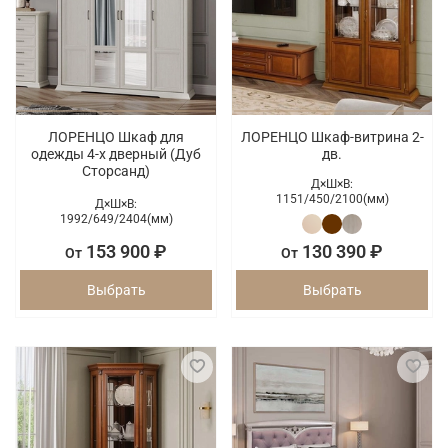
ЛОРЕНЦО Шкаф для
ЛОРЕНЦО Шкаф-витрина 2-
одежды 4-х дверный (Дуб
дв.
Сторсанд)
Д×Ш×В:
1151/
450/
2100(мм)
Д×Ш×В:
1992/
649/
2404(мм)
153 900 ₽
130 390 ₽
От
От
Выбрать
Выбрать