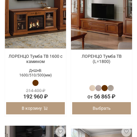
ЛОРЕНЦО Тумба ТВ 1600 с
ЛОРЕНЦО Тумба ТВ
камином
(L=1800)
Д×Ш×В:
1600/
510/
500(мм)
214 400 ₽
192 960 ₽
56 865 ₽
От
В корзину
Выбрать