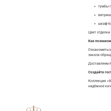
тумбы п
витрины
шкаф-ба
Цвет отделки
Как познаком
Ознакомиться
заказа обращ
Доставляем п
Создайте гос
Коллекция «Ф
надёжное кач