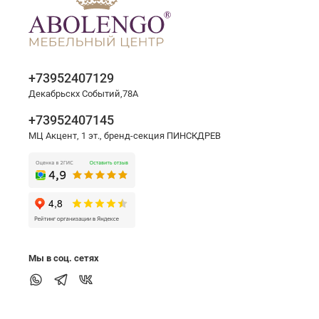
+73952407129
Декабрьскх Событий,78А
+73952407145
МЦ Акцент, 1 эт., бренд-секция ПИНСКДРЕВ
Мы в соц. сетях