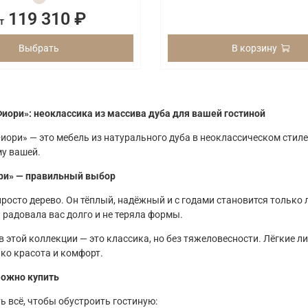
119 310 ₽
т
Выбрать
В корзину
иори»: неоклассика из массива дуба для вашей гостиной
ори» — это мебель из натурального дуба в неоклассическом стиле.
у вашей.
ри» — правильный выбор
просто дерево. Он тёплый, надёжный и с годами становится только
 радовала вас долго и не теряла формы.
в этой коллекции — это классика, но без тяжеловесности. Лёгкие 
ько красота и комфорт.
можно купить
ь всё, чтобы обустроить гостиную: