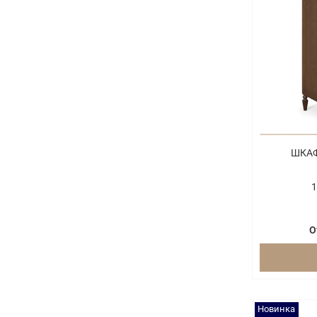
ШКАФ
1
О
Новинка