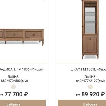
РАДИОАП. ГМ 1806 «Фиори»
ШКАФ ГМ 1801Е «Фио
Д×Ш×В:
Д×Ш×В:
1882/
470/
502(мм)
640/
477/
2127(мм)
77 700 ₽
89 920 ₽
От
От
Выбрать
Выбрать