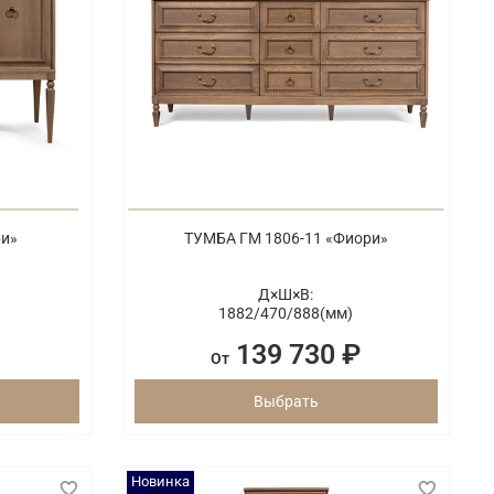
ри»
ТУМБА ГМ 1806-11 «Фиори»
Д×Ш×В:
1882/
470/
888(мм)
139 730 ₽
От
Выбрать
Новинка