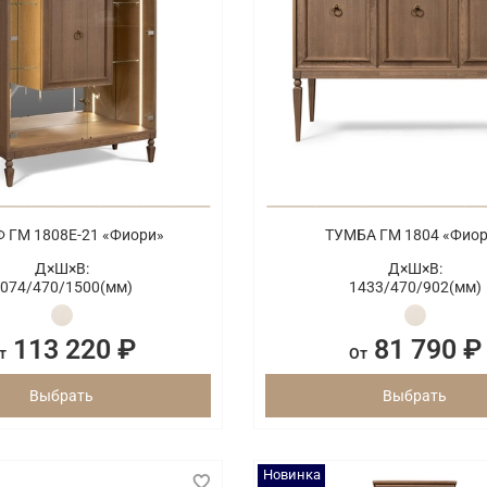
 ГМ 1808E-21 «Фиори»
ТУМБА ГМ 1804 «Фио
Д×Ш×В:
Д×Ш×В:
074/
470/
1500(мм)
1433/
470/
902(мм)
113 220 ₽
81 790 ₽
т
От
Выбрать
Выбрать
Новинка