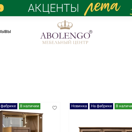
ЗЫВЫ
 фабрике
В наличии
Новинка
На фабрике
В налич