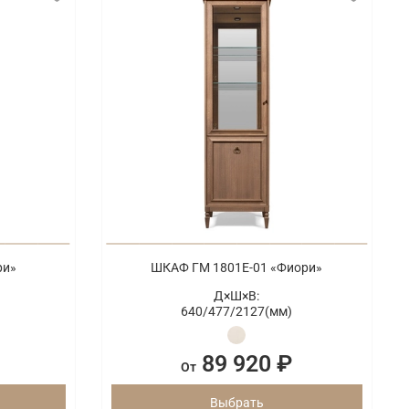
ри»
ШКАФ ГМ 1801Е-01 «Фиори»
Д×Ш×В:
640/
477/
2127(мм)
89 920 ₽
От
Выбрать