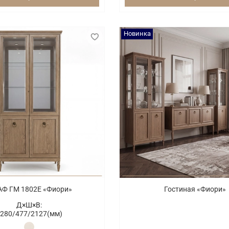
Новинка
Ф ГМ 1802Е «Фиори»
Гостиная «Фиори»
Д×Ш×В:
280/
477/
2127(мм)