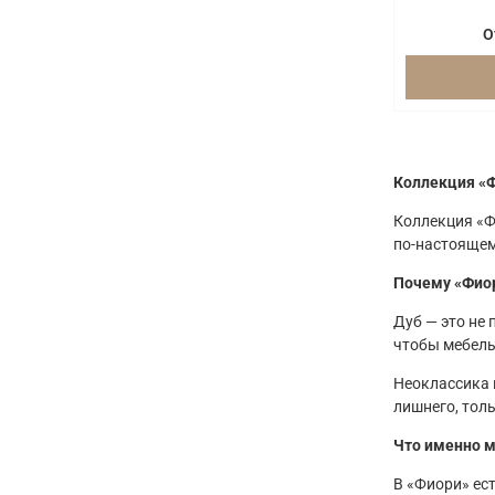
О
Коллекция «Ф
Коллекция «Фи
по-настоящем
Почему «Фио
Дуб — это не 
чтобы мебель
Неоклассика 
лишнего, тол
Что именно 
В «Фиори» ест