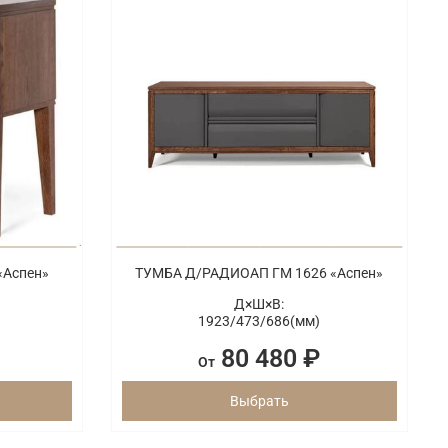
«Аспен»
ТУМБА Д/РАДИОАП ГМ 1626 «Аспен»
Д×Ш×В:
1923/
473/
686(мм)
80 480 ₽
От
Выбрать