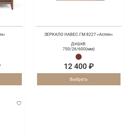
ен»
ЗЕРКАЛО НАВЕС.ГМ 8227 «Аспен»
Д×Ш×В:
750/
26/
600(мм)
₽
12 400 ₽
Выбрать