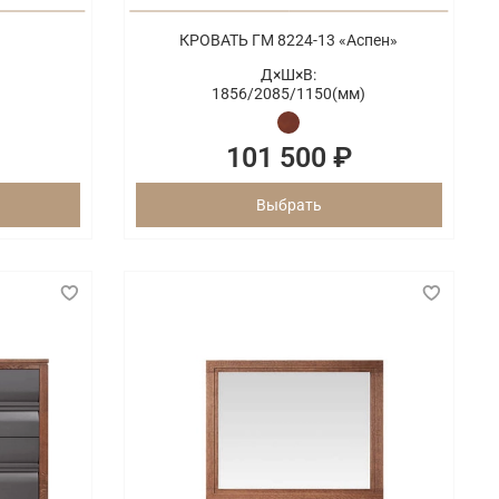
КРОВАТЬ ГМ 8224-13 «Аспен»
Д×Ш×В:
1856/
2085/
1150(мм)
101 500 ₽
Выбрать