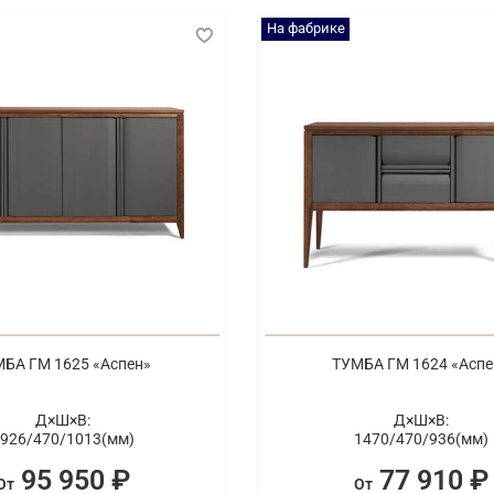
На фабрике
БА ГМ 1625 «Аспен»
ТУМБА ГМ 1624 «Аспе
Д×Ш×В:
Д×Ш×В:
926/
470/
1013(мм)
1470/
470/
936(мм)
95 950 ₽
77 910 ₽
От
От