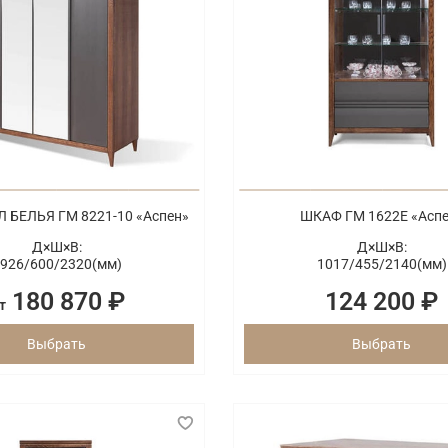
 БЕЛЬЯ ГМ 8221-10 «Аспен»
ШКАФ ГМ 1622Е «Асп
Д×Ш×В:
Д×Ш×В:
926/
600/
2320(мм)
1017/
455/
2140(мм)
180 870 ₽
124 200 ₽
т
Выбрать
Выбрать