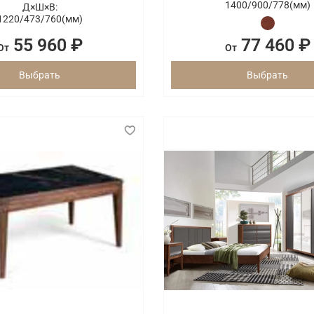
1400/
900/
778(мм)
Д×Ш×В:
1220/
473/
760(мм)
55 960 ₽
77 460 ₽
От
От
Выбрать
Выбрать