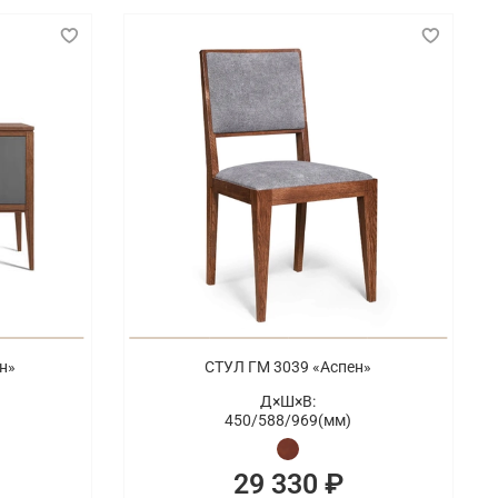
н»
СТУЛ ГМ 3039 «Аспен»
Д×Ш×В:
450/
588/
969(мм)
29 330 ₽