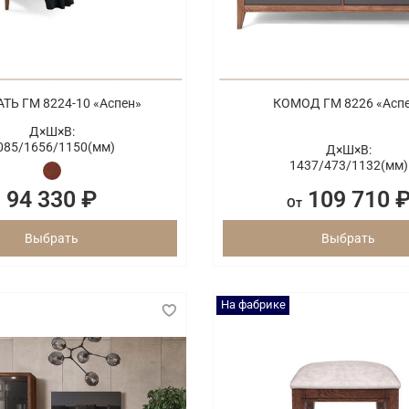
ТЬ ГМ 8224-10 «Аспен»
КОМОД ГМ 8226 «Асп
Д×Ш×В:
085/
1656/
1150(мм)
Д×Ш×В:
1437/
473/
1132(мм)
94 330 ₽
109 710 
От
Выбрать
Выбрать
На фабрике