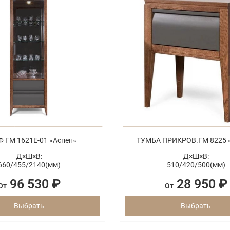
 ГМ 1621Е-01 «Аспен»
ТУМБА ПРИКРОВ.ГМ 8225 
Д×Ш×В:
Д×Ш×В:
660/
455/
2140(мм)
510/
420/
500(мм)
96 530 ₽
28 950 ₽
От
От
Выбрать
Выбрать