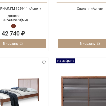
РНАЛ.ГМ 1629-11 «Аспен»
Спальня «Аспен»
Д×Ш×В:
1100/
400/
570(мм)
42 740 ₽
В корзину
В корзину
На фабрике