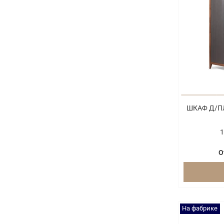
ШКАФ Д/ПЛ
1
О
На фабрике