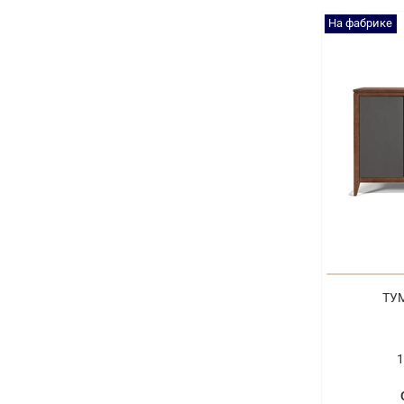
На фабрике
ТУМ
1