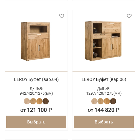
LEROY Буфет (вар.04)
LEROY Буфет (вар.06)
Д×Ш×В:
Д×Ш×В:
942/
420/
1275(мм)
1297/
420/
1275(мм)
121 100 ₽
144 820 ₽
От
От
Выбрать
Выбрать