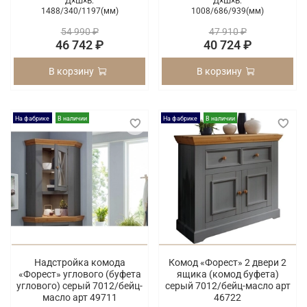
Д×Ш×В:
Д×Ш×В:
1488/
340/
1197(мм)
1008/
686/
939(мм)
54 990 ₽
47 910 ₽
46 742 ₽
40 724 ₽
В корзину
В корзину
На фабрике
В наличии
На фабрике
В наличии
Надстройка комода
Комод «Форест» 2 двери 2
«Форест» углового (буфета
ящика (комод буфета)
углового) серый 7012/бейц-
серый 7012/бейц-масло арт
масло арт 49711
46722