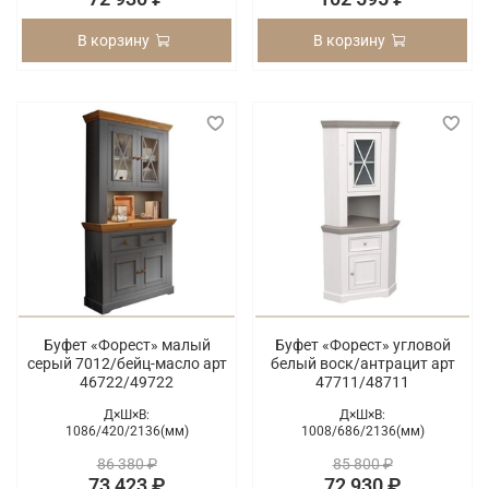
В корзину
В корзину
Буфет «Форест» малый
Буфет «Форест» угловой
серый 7012/бейц-масло арт
белый воск/антрацит арт
46722/49722
47711/48711
Д×Ш×В:
Д×Ш×В:
1086/
420/
2136(мм)
1008/
686/
2136(мм)
86 380 ₽
85 800 ₽
73 423 ₽
72 930 ₽