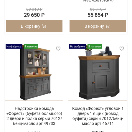
1488/
420/
939(мм)
38 010 ₽
65 710 ₽
29 650 ₽
55 854 ₽
В корзину
В корзину
На фабрике
В наличии
На фабрике
В наличии
Надстройка комода
Комод «Форест» угловой 1
«Форест» (буфета большого)
дверь 1 ящик (комод
2 двери и полка серый 7012/
буфета) серый 7012/бейц-
бейц-масло арт 49733
масло арт 46711