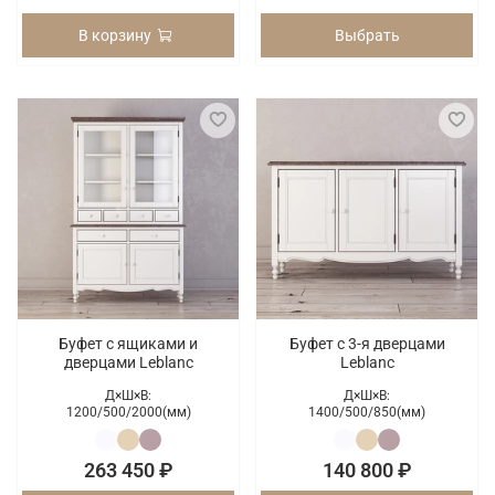
В корзину
Выбрать
Буфет с ящиками и
Буфет c 3-я дверцами
дверцами Leblanc
Leblanc
Д×Ш×В:
Д×Ш×В:
1200/
500/
2000(мм)
1400/
500/
850(мм)
263 450 ₽
140 800 ₽