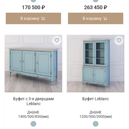
170 500 ₽
263 450 ₽
В корзину
В корзину
Буфет c 3-я дверцами
Буфет Leblanc
Leblanc
Д×Ш×В:
Д×Ш×В:
1400/
500/
850(мм)
1200/
500/
2000(мм)