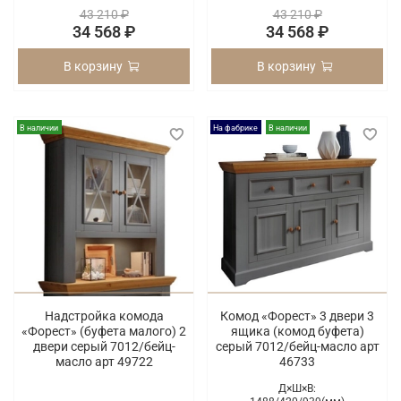
43 210 ₽
43 210 ₽
34 568 ₽
34 568 ₽
В корзину
В корзину
В наличии
На фабрике
В наличии
Надстройка комода
Комод «Форест» 3 двери 3
«Форест» (буфета малого) 2
ящика (комод буфета)
двери серый 7012/бейц-
серый 7012/бейц-масло арт
масло арт 49722
46733
Д×Ш×В: