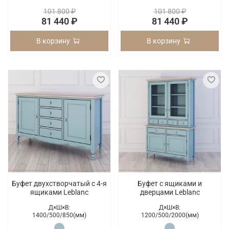
101 800 ₽
101 800 ₽
81 440 ₽
81 440 ₽
В корзину
В корзину
Буфет двухстворчатый с 4-я
Буфет с ящиками и
ящиками Leblanc
дверцами Leblanc
Д×Ш×В:
Д×Ш×В:
1400/
500/
850(мм)
1200/
500/
2000(мм)