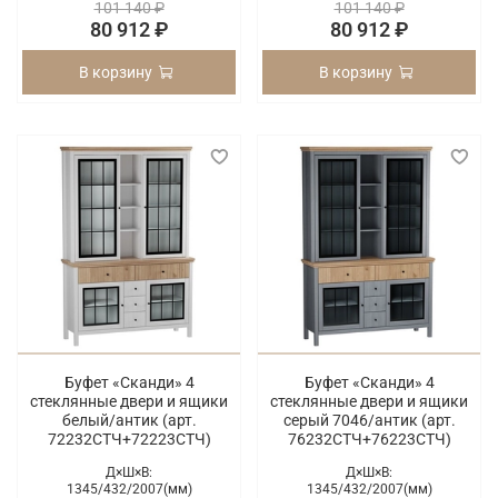
101 140 ₽
101 140 ₽
80 912 ₽
80 912 ₽
В корзину
В корзину
Буфет «Сканди» 4
Буфет «Сканди» 4
стеклянные двери и ящики
стеклянные двери и ящики
белый/антик (арт.
серый 7046/антик (арт.
72232СТЧ+72223СТЧ)
76232СТЧ+76223СТЧ)
Д×Ш×В:
Д×Ш×В:
1345/
432/
2007(мм)
1345/
432/
2007(мм)