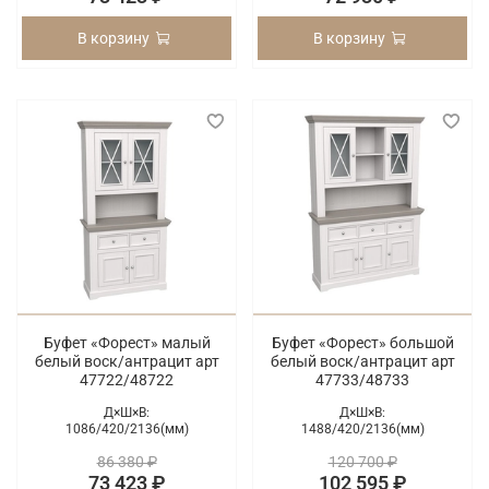
В корзину
В корзину
Буфет «Форест» малый
Буфет «Форест» большой
белый воск/антрацит арт
белый воск/антрацит арт
47722/48722
47733/48733
Д×Ш×В:
Д×Ш×В:
1086/
420/
2136(мм)
1488/
420/
2136(мм)
86 380 ₽
120 700 ₽
73 423 ₽
102 595 ₽