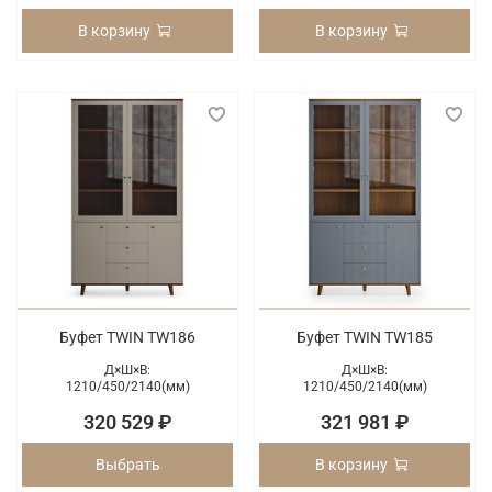
В корзину
В корзину
Буфет TWIN TW186
Буфет TWIN TW185
Д×Ш×В:
Д×Ш×В:
1210/
450/
2140(мм)
1210/
450/
2140(мм)
320 529 ₽
321 981 ₽
Выбрать
В корзину