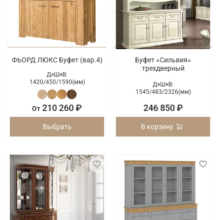
ФЬОРД ЛЮКС Буфет (вар.4)
Буфет «Сильвия»
трехдверный
Д×Ш×В:
1420/
450/
1590(мм)
Д×Ш×В:
1545/
483/
2326(мм)
210 260 ₽
246 850 ₽
От
Выбрать
В корзину