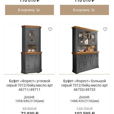
116 010 ₽
116 010 ₽
В корзину
В корзину
Буфет «Форест» угловой
Буфет «Форест» большой
серый 7012/бейц-масло арт
серый 7012/бейц-масло арт
46711/49711
46733/49733
Д×Ш×В:
Д×Ш×В:
1008/
686/
2136(мм)
1488/
420/
2136(мм)
85 800 ₽
120 700 ₽
72 930 ₽
102 595 ₽