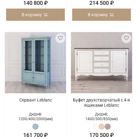
140 800 ₽
214 500 ₽
В корзину
В корзину
Сервант Leblanc
Буфет двухстворчатый с 4-я
ящиками Leblanc
Д×Ш×В:
Д×Ш×В:
1200/
400/
2000(мм)
1400/
500/
850(мм)
161 700 ₽
170 500 ₽