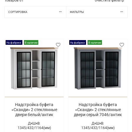
Товаров
61
очистить фильтр
СОРТИРОВКА
ФИЛЬТРЫ
На фабрике
В наличии
На фабрике
В наличии
Надстройка буфета
Надстройка буфета
«Сканди» 2 стеклянные
«Сканди» 2 стеклянные
двери белый/антик
двери серый 7046/антик
Д×Ш×В:
Д×Ш×В:
1345/
432/
1164(мм)
1345/
432/
1164(мм)