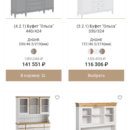
(4.2.1) Буфет "Ольса"
(3.2.1) Буфет "Ольса"
440/424
330/324
Д×Ш×В:
Д×Ш×В:
200/
46.5/
219(мм)
157/
46.5/
219(мм)
189 240 ₽
155 490 ₽
141 551 ₽
116 306 ₽
В корзину
Выбрать