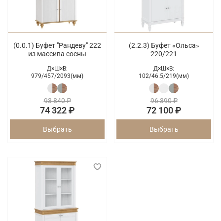
(0.0.1) Буфет "Рандеву" 222
(2.2.3) Буфет «Ольса»
из массива сосны
220/221
Д×Ш×В:
Д×Ш×В:
979/
457/
2093(мм)
102/
46.5/
219(мм)
93 840 ₽
96 390 ₽
74 322 ₽
72 100 ₽
Выбрать
Выбрать