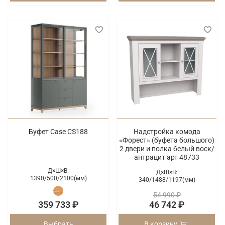
Буфет Case CS188
Надстройка комода
«Форест» (буфета большого)
2 двери и полка белый воск/
антрацит арт 48733
Д×Ш×В:
Д×Ш×В:
1390/
500/
2100(мм)
340/
1488/
1197(мм)
54 990 ₽
359 733 ₽
46 742 ₽
Выбрать
В корзину