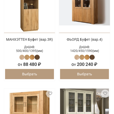
МАНХЭТТЕН Буфет (вар.3R)
ФЬОРД Буфет (вар.4)
Д×Ш×В:
Д×Ш×В:
500/
400/
1395(мм)
1420/
450/
1590(мм)
88 480 ₽
200 240 ₽
От
От
Выбрать
Выбрать