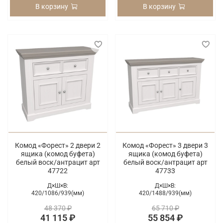
В корзину
В корзину
Комод «Форест» 2 двери 2
Комод «Форест» 3 двери 3
ящика (комод буфета)
ящика (комод буфета)
белый воск/антрацит арт
белый воск/антрацит арт
47722
47733
Д×Ш×В:
Д×Ш×В:
420/
1086/
939(мм)
420/
1488/
939(мм)
48 370 ₽
65 710 ₽
41 115 ₽
55 854 ₽