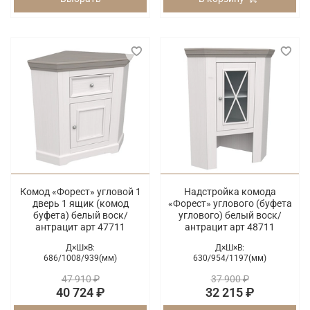
Комод «Форест» угловой 1
Надстройка комода
дверь 1 ящик (комод
«Форест» углового (буфета
буфета) белый воск/
углового) белый воск/
антрацит арт 47711
антрацит арт 48711
Д×Ш×В:
Д×Ш×В:
686/
1008/
939(мм)
630/
954/
1197(мм)
47 910 ₽
37 900 ₽
40 724 ₽
32 215 ₽