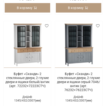
В корзину
В корзину
Буфет «Сканди» 2
Буфет «Сканди» 2
стеклянные двери, 2 глухие
стеклянные двери, 2 глухие
двери и ящики белый/антик
двери и ящики серый 7046/
(арт. 72232+72223СТЧ)
антик (арт.
76232+76223СТЧ)
Д×Ш×В:
Д×Ш×В:
1345/
432/
2007(мм)
1345/
432/
2007(мм)