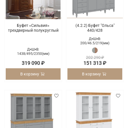
Буфет «Сильвия»
(4.2.2) Буфет "Ольса"
трехдверный полукруглый
440/428
Д×Ш×В:
200/
46.5/
219(мм)
Д×Ш×В:
1438/
495/
2350(мм)
202 290 ₽
319 090 ₽
151 313 ₽
В корзину
В корзину