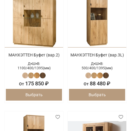
МАНХЭТТЕН Буфет (вар.2)
МАНХЭТТЕН Буфет (вар.3L)
Д×Ш×В:
Д×Ш×В:
1100/
400/
1395(мм)
500/
400/
1395(мм)
175 850 ₽
88 480 ₽
От
От
Выбрать
Выбрать