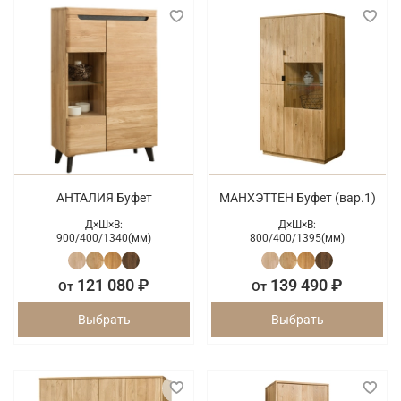
АНТАЛИЯ Буфет
МАНХЭТТЕН Буфет (вар.1)
Д×Ш×В:
Д×Ш×В:
900/
400/
1340(мм)
800/
400/
1395(мм)
121 080 ₽
139 490 ₽
От
От
Выбрать
Выбрать