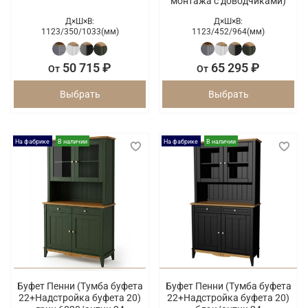
монтажа с доводчиками)
Д×Ш×В:
Д×Ш×В:
1123/
350/
1033(мм)
1123/
452/
964(мм)
50 715 ₽
65 295 ₽
От
От
Выбрать
Выбрать
На фабрике
В наличии
На фабрике
В наличии
Буфет Пенни (Тумба буфета
Буфет Пенни (Тумба буфета
22+Надстройка буфета 20)
22+Надстройка буфета 20)