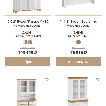
(0.0.2) Буфет "Рандеву" 432
(1.1.1) Буфет "Бостон" из
из массива сосны
массива сосны
Д×Ш×В:
Д×Ш×В:
1477/
457/
2093(мм)
140/
43/
200(мм)
130 590 ₽
96 990 ₽
103 428 ₽
76 816 ₽
Выбрать
В корзину