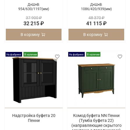
Д×Ш×В:
Д×Ш×В:
954/
630/
1197(мм)
1086/
420/
939(мм)
37 900 ₽
48 370 ₽
32 215 ₽
41 115 ₽
В корзину
В корзину
На фабрике
В наличии
На фабрике
В наличии
Надстройка буфета 20
Комод буфета NN Пенни
Пенни
(Тумба буфета 22)
(направляющие скрытого