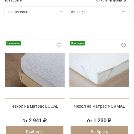
Товаров
9
очистить фильтр
СОРТИРОВКА
ФИЛЬТРЫ
В наличии
В наличии
Чехол на матрас LOCAL
Чехол на матрас NORMAL
2 941 ₽
1 230 ₽
От
От
Выбрать
Выбрать