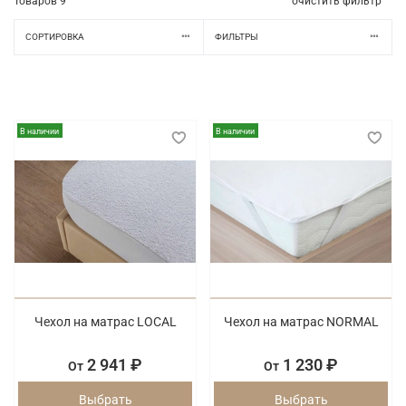
Товаров
9
очистить фильтр
СОРТИРОВКА
ФИЛЬТРЫ
В наличии
В наличии
Чехол на матрас LOCAL
Чехол на матрас NORMAL
2 941 ₽
1 230 ₽
От
От
Выбрать
Выбрать