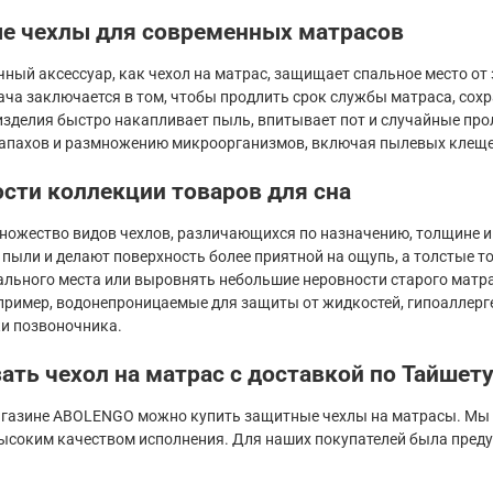
е чехлы для современных матрасов
ный аксессуар, как чехол на матрас, защищает спальное место от 
ача заключается в том, чтобы продлить срок службы матраса, сохр
изделия быстро накапливает пыль, впитывает пот и случайные про
апахов и размножению микроорганизмов, включая пылевых клеще
сти коллекции товаров для сна
ножество видов чехлов, различающихся по назначению, толщине и
пыли и делают поверхность более приятной на ощупь, а толстые 
ального места или выровнять небольшие неровности старого матр
пример, водонепроницаемые для защиты от жидкостей, гипоаллерге
и позвоночника.
зать чехол на матрас с доставкой по Тайшет
агазине ABOLENGO можно купить защитные чехлы на матрасы. Мы 
ысоким качеством исполнения. Для наших покупателей была пред