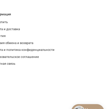
рмация
упить
та и доставка
нтия
вия обмена и возврата
та и политика конфиденциальности
зовательское соглашение
тная связь