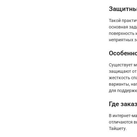
Защитны
Такой практич
основная зад
поверхность 
неприятных з
Особенно
Существует м
защищают от 
жесткость сп
варианты, на
для поддержк
Где зака
В интернет-м
отличаются в
Тайшету.