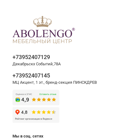
+73952407129
Декабрьскх Событий,78А
+73952407145
МЦ Акцент, 1 эт., бренд-секция ПИНСКДРЕВ
Мы в соц. сетях