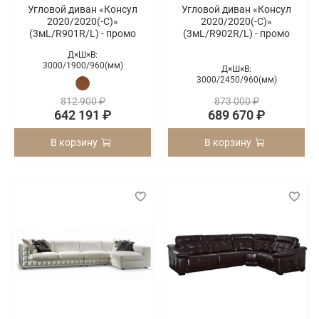
Угловой диван «Консул
Угловой диван «Консул
2020/2020(-С)»
2020/2020(-С)»
(3мL/R901R/L) - промо
(3мL/R902R/L) - промо
Д×Ш×В:
3000/
1900/
960(мм)
Д×Ш×В:
3000/
2450/
960(мм)
812 900 ₽
873 000 ₽
642 191 ₽
689 670 ₽
В корзину
В корзину