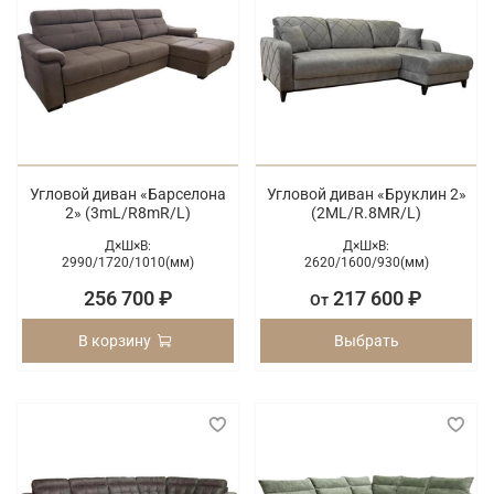
Угловой диван «Барселона
Угловой диван «Бруклин 2»
2» (3mL/R8mR/L)
(2ML/R.8MR/L)
Д×Ш×В:
Д×Ш×В:
2990/
1720/
1010(мм)
2620/
1600/
930(мм)
256 700 ₽
217 600 ₽
От
В корзину
Выбрать