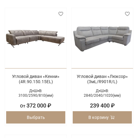
Угловой диван «Кенни»
Угловой диван «Люксор»
(4R.90.150.15EL)
(3мL/R901R/L)
Д×Ш×В:
Д×Ш×В:
3100/
2590/
810(мм)
2840/
2040/
1020(мм)
372 000 ₽
239 400 ₽
От
Выбрать
В корзину