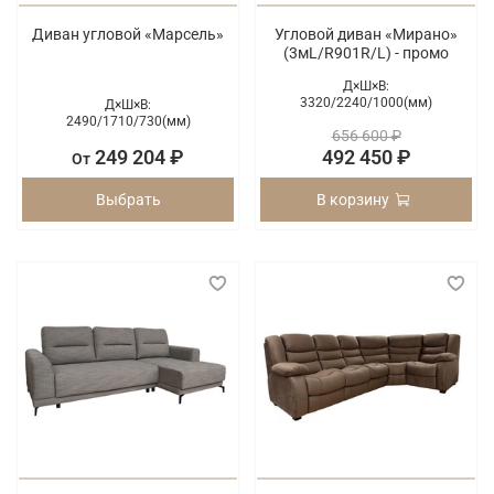
Диван угловой «Марсель»
Угловой диван «Мирано»
(3мL/R901R/L) - промо
Д×Ш×В:
3320/
2240/
1000(мм)
Д×Ш×В:
2490/
1710/
730(мм)
656 600 ₽
249 204 ₽
492 450 ₽
От
Выбрать
В корзину