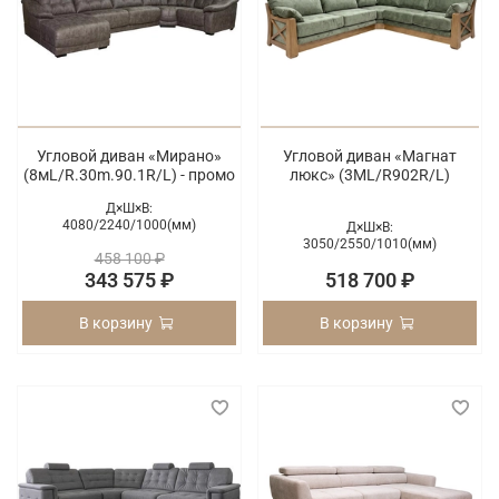
Угловой диван «Мирано»
Угловой диван «Магнат
(8мL/R.30m.90.1R/L) - промо
люкс» (3ML/R902R/L)
Д×Ш×В:
4080/
2240/
1000(мм)
Д×Ш×В:
3050/
2550/
1010(мм)
458 100 ₽
343 575 ₽
518 700 ₽
В корзину
В корзину