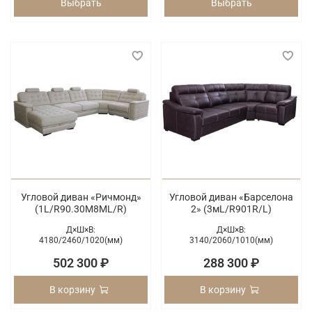
Выбрать
Выбрать
Угловой диван «Ричмонд»
Угловой диван «Барселона
(1L/R90.30М8МL/R)
2» (3мL/R901R/L)
Д×Ш×В:
Д×Ш×В:
4180/
2460/
1020(мм)
3140/
2060/
1010(мм)
502 300 ₽
288 300 ₽
В корзину
В корзину