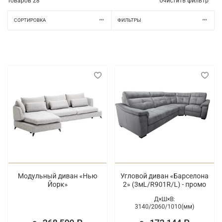
Товаров
28
очистить фильтр
СОРТИРОВКА
ФИЛЬТРЫ
Модульный диван «Нью
Угловой диван «Барселона
Йорк»
2» (3мL/R901R/L) - промо
Д×Ш×В:
3140/
2060/
1010(мм)