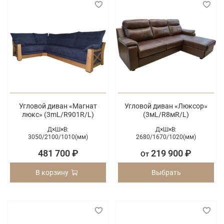
Угловой диван «Магнат
Угловой диван «Люксор»
люкс» (3mL/R901R/L)
(3мL/R8мR/L)
Д×Ш×В:
Д×Ш×В:
3050/
2100/
1010(мм)
2680/
1670/
1020(мм)
481 700 ₽
219 900 ₽
От
В корзину
Выбрать