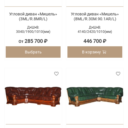
Угловой диван «Мишель»
Угловой диван «Мишель»
(3ML/R.8MR/L)
(8ML/R.30M.90.1AR/L)
Д×Ш×В:
Д×Ш×В:
3040/
1900/
1010(мм)
4140/
2420/
1010(мм)
285 700 ₽
446 700 ₽
От
Выбрать
В корзину