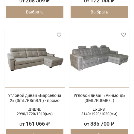
268 509 ₽
172 144 ₽
От
От
Выбрать
Выбрать
Угловой диван «Барселона
Угловой диван «Ричмонд»
2» (3mL/R8mR/L) - промо
(3ML/R.8МR/L)
Д×Ш×В:
Д×Ш×В:
2990/
1720/
1010(мм)
3140/
1920/
1020(мм)
161 066 ₽
335 700 ₽
От
От