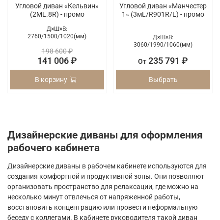
Угловой диван «Кельвин»
Угловой диван «Манчестер
(2ML.8R) - промо
1» (3мL/R901R/L) - промо
Д×Ш×В:
2760/
1500/
1020(мм)
Д×Ш×В:
3060/
1990/
1060(мм)
198 600 ₽
141 006 ₽
235 791 ₽
От
В корзину
Выбрать
Дизайнерские диваны для оформления
рабочего кабинета
Дизайнерские диваны в рабочем кабинете используются для
создания комфортной и продуктивной зоны. Они позволяют
организовать пространство для релаксации, где можно на
несколько минут отвлечься от напряженной работы,
восстановить концентрацию или провести неформальную
беседу с коллегами. В кабинете руководителя такой диван