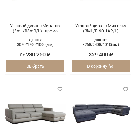
Угловой диван «Мирано»
Угловой диван «Мишель»
(3mL/R8mR/L) - промо
(3ML/R.90.1АR/L)
Д×Ш×В:
Д×Ш×В:
3070/
1700/
1000(мм)
3260/
2400/
1010(мм)
230 250 ₽
329 400 ₽
От
Выбрать
В корзину