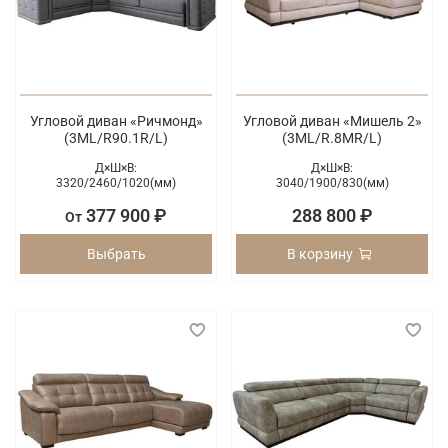
Угловой диван «Ричмонд»
Угловой диван «Мишель 2»
(3ML/R90.1R/L)
(3ML/R.8MR/L)
Д×Ш×В:
Д×Ш×В:
3320/
2460/
1020(мм)
3040/
1900/
830(мм)
377 900 ₽
288 800 ₽
От
Выбрать
В корзину