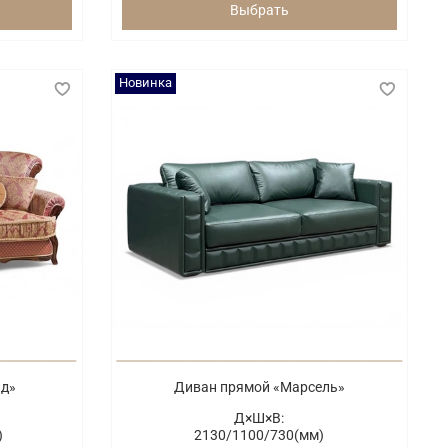
Выбрать
Новинка
ид»
Диван прямой «Марсель»
Д×Ш×В:
)
2130/
1100/
730(мм)