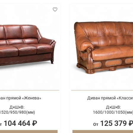
ан прямой «Женева»
Диван прямой «Класси
Д×Ш×В:
Д×Ш×В:
1520/
950/
980(мм)
1600/
1000/
1050(мм
104 464 ₽
125 379 
т
От