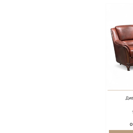
Див
О