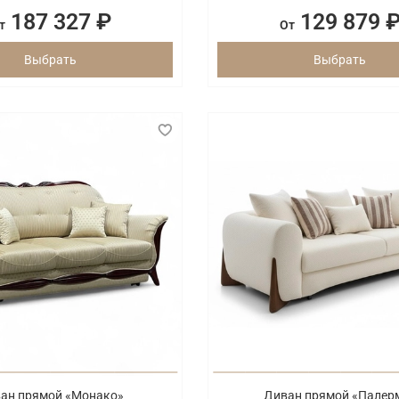
187 327 ₽
129 879 
т
От
Выбрать
Выбрать
ан прямой «Монако»
Диван прямой «Палер