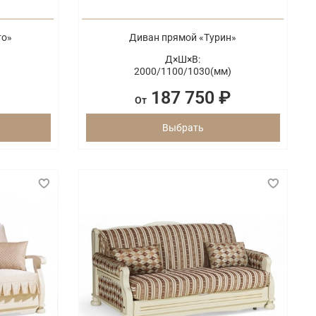
то»
Диван прямой «Турин»
Д×Ш×В:
2000/
1100/
1030(мм)
187 750 ₽
От
Выбрать