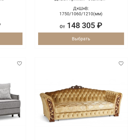
Д×Ш×В:
1750/
1060/
1210(мм)
₽
148 305 ₽
От
Выбрать