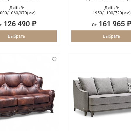
Д×Ш×В:
Д×Ш×В:
000/
1060/
970(мм)
1950/
1100/
720(мм)
126 490 ₽
161 965 
т
От
Выбрать
Выбрать