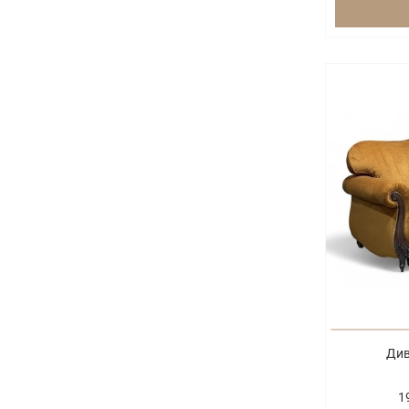
Див
1