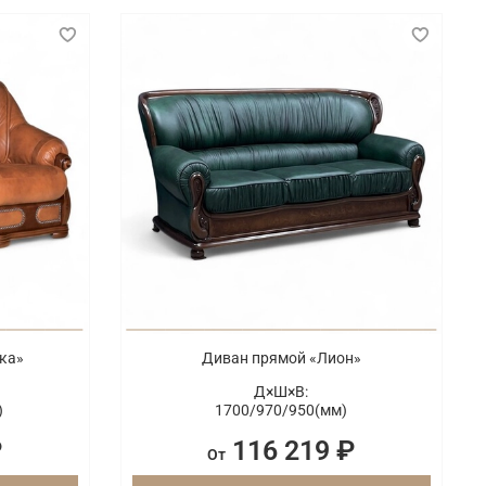
ка»
Диван прямой «Лион»
Д×Ш×В:
)
1700/
970/
950(мм)
₽
116 219 ₽
От