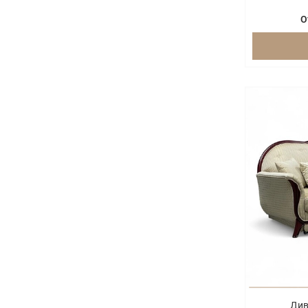
О
Див