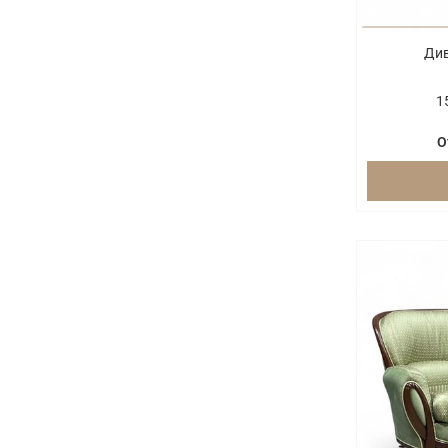
Див
1
О