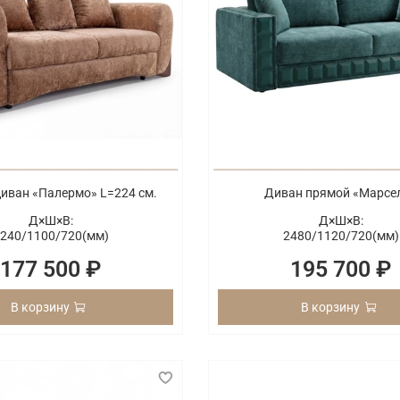
иван «Палермо» L=224 см.
Диван прямой «Марсе
Д×Ш×В:
Д×Ш×В:
240/
1100/
720(мм)
2480/
1120/
720(мм)
177 500 ₽
195 700 ₽
В корзину
В корзину