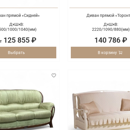
ан прямой «Сидней»
Диван прямой «Торон
Д×Ш×В:
Д×Ш×В:
500/
1000/
1040(мм)
2220/
1090/
880(мм)
125 855 ₽
140 786 ₽
т
Выбрать
В корзину