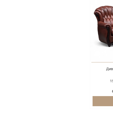
Див
1