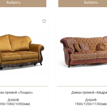
Выбрать
Выбрать
ан прямой «Лондон»
Диван прямой «Мадр
Д×Ш×В:
Д×Ш×В:
950/
1060/
1050(мм)
1900/
1200/
1130(мм