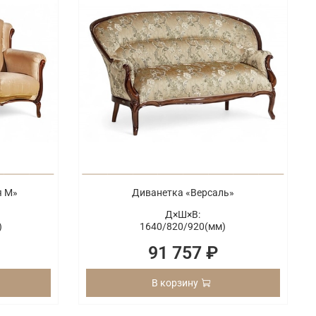
я М»
Диванетка «Версаль»
Д×Ш×В:
)
1640/
820/
920(мм)
91 757 ₽
В корзину