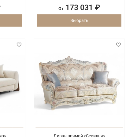
₽
173 031 ₽
От
Выбрать
мо»
Диван прямой «Севилья»