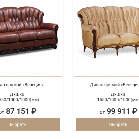
ан прямой «Венеция»
Диван прямой «Венеци
Д×Ш×В:
Д×Ш×В:
550/
1000/
1000(мм)
1550/
1000/
1000(мм
87 151 ₽
99 911 ₽
От
От
Выбрать
Выбрать