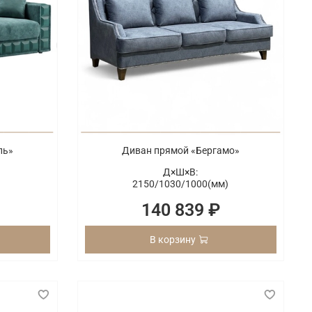
ль»
Диван прямой «Бергамо»
Д×Ш×В:
2150/
1030/
1000(мм)
140 839 ₽
В корзину