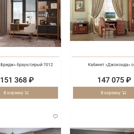
«Бридж» браун/серый 7012
Кабинет «Джоконда» о
151 368 ₽
147 075 ₽
В корзину
В корзину