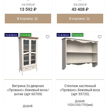
16 990 ₽
54 260 ₽
13 592 ₽
43 408 ₽
В корзину
В корзину
На фабрике
В наличии
На фабрике
В наличии
Витрина 2х дверная
Стеллаж настенный
«Прованс» бежевый воск/
«Прованс» бежевый воск
антик (арт 60709)
(арт 55720)
Д×Ш×В:
1020/
250/
755(мм)
Д×Ш×В: