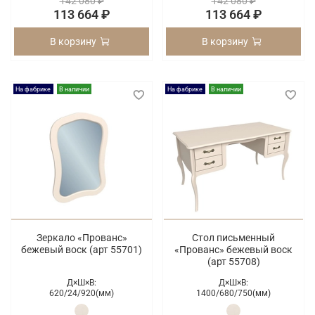
142 080 ₽
142 080 ₽
113 664 ₽
113 664 ₽
В корзину
В корзину
На фабрике
В наличии
На фабрике
В наличии
Зеркало «Прованс»
Стол письменный
бежевый воск (арт 55701)
«Прованс» бежевый воск
(арт 55708)
Д×Ш×В:
Д×Ш×В:
620/
24/
920(мм)
1400/
680/
750(мм)