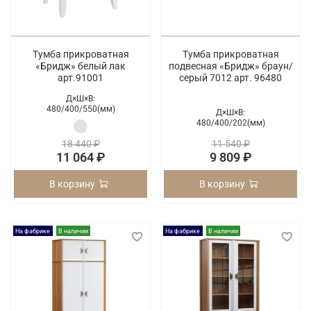
Тумба прикроватная
Тумба прикроватная
«Бридж» белый лак
подвесная «Бридж» браун/
арт.91001
серый 7012 арт. 96480
Д×Ш×В:
480/
400/
550(мм)
Д×Ш×В:
480/
400/
202(мм)
18 440 ₽
11 540 ₽
11 064 ₽
9 809 ₽
В корзину
В корзину
На фабрике
В наличии
На фабрике
В наличии