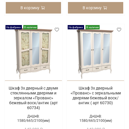
В корзину
В корзину
На фабрике
В наличии
На фабрике
В наличии
Шкаф 3х дверный с двумя
Шкаф 3х дверный
стеклянными дверями и
«Прованс» с зеркальными
зеркалом «Прованс»
дверями бежевый воск/
бежевый воск/антик (арт
антик ( арт 60730)
60734)
Д×Ш×В:
Д×Ш×В:
1580/
665/
2100(мм)
1580/
665/
2100(мм)