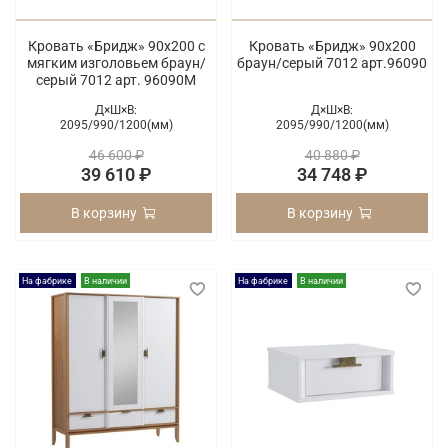
Кровать «Бридж» 90х200 с
Кровать «Бридж» 90х200
мягким изголовьем браун/
браун/серый 7012 арт.96090
серый 7012 арт. 96090М
Д×Ш×В:
Д×Ш×В:
2095/
990/
1200(мм)
2095/
990/
1200(мм)
46 600 ₽
40 880 ₽
39 610 ₽
34 748 ₽
В корзину
В корзину
На фабрике
В наличии
На фабрике
В наличии