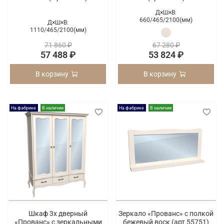
Д×Ш×В:
660/
465/
2100(мм)
Д×Ш×В:
1110/
465/
2100(мм)
71 860 ₽
67 280 ₽
57 488 ₽
53 824 ₽
В корзину
В корзину
На фабрике
В наличии
На фабрике
В наличии
Шкаф 3х дверный
Зеркало «Прованс» с полкой
«Прованс» с зеркальными
бежевый воск (арт 55751)