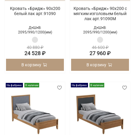
Кровать «Бридж» 90х200
Кровать «Бридж» 90х200 с
белый лак арт.91090
мягким изголовьем белый
лак арт.91090М
Д×Ш×В:
Д×Ш×В:
2095/
990/
1200(мм)
2095/
990/
1200(мм)
40 880 ₽
46 600 ₽
24 528 ₽
27 960 ₽
В корзину
В корзину
На фабрике
В наличии
На фабрике
В наличии