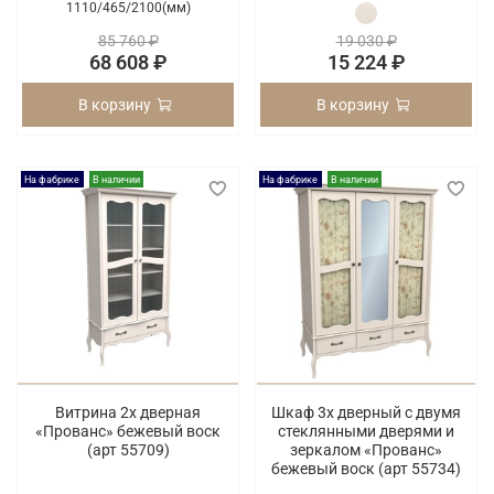
1110/
465/
2100(мм)
85 760 ₽
19 030 ₽
68 608 ₽
15 224 ₽
В корзину
В корзину
На фабрике
В наличии
На фабрике
В наличии
Витрина 2х дверная
Шкаф 3х дверный с двумя
«Прованс» бежевый воск
стеклянными дверями и
(арт 55709)
зеркалом «Прованс»
бежевый воск (арт 55734)