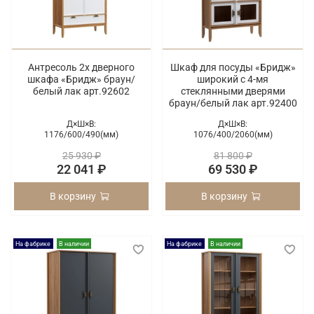
Антресоль 2х дверного
Шкаф для посуды «Бридж»
шкафа «Бридж» браун/
широкий с 4-мя
белый лак арт.92602
стеклянными дверями
браун/белый лак арт.92400
Д×Ш×В:
Д×Ш×В:
1176/
600/
490(мм)
1076/
400/
2060(мм)
25 930 ₽
81 800 ₽
22 041 ₽
69 530 ₽
В корзину
В корзину
На фабрике
В наличии
На фабрике
В наличии