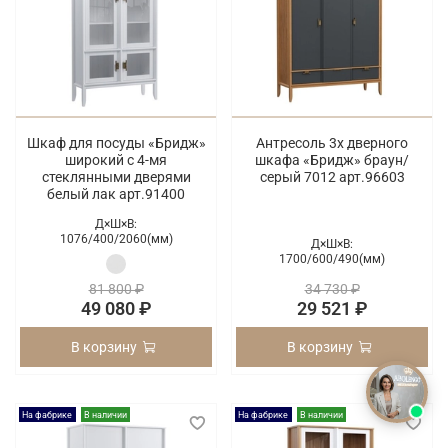
Шкаф для посуды «Бридж»
Антресоль 3х дверного
широкий с 4-мя
шкафа «Бридж» браун/
стеклянными дверями
серый 7012 арт.96603
белый лак арт.91400
Д×Ш×В:
1076/
400/
2060(мм)
Д×Ш×В:
1700/
600/
490(мм)
81 800 ₽
34 730 ₽
49 080 ₽
29 521 ₽
В корзину
В корзину
На фабрике
В наличии
На фабрике
В наличии