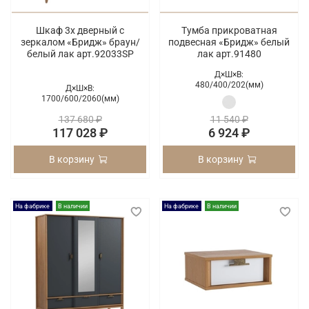
Шкаф 3х дверный с
Тумба прикроватная
зеркалом «Бридж» браун/
подвесная «Бридж» белый
белый лак арт.92033SP
лак арт.91480
Д×Ш×В:
480/
400/
202(мм)
Д×Ш×В:
1700/
600/
2060(мм)
137 680 ₽
11 540 ₽
117 028 ₽
6 924 ₽
В корзину
В корзину
На фабрике
В наличии
На фабрике
В наличии