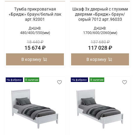
Тумба прикроватная
Шкаф 3х дверный с глухими
«Бридж» браун/белый лак
дверями «Бридж» браун/
арт.92001
серый 7012 арт.96033
Д×Ш×В:
Д×Ш×В:
480/
400/
550(мм)
1700/
600/
2060(мм)
18 440 ₽
137 680 ₽
15 674 ₽
117 028 ₽
В корзину
В корзину
На фабрике
В наличии
На фабрике
В наличии