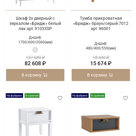
Шкаф 3х дверный с
Тумба прикроватная
зеркалом «Бридж» белый
«Бридж» браун/серый 7012
лак арт.91033SP
арт.96001
Д×Ш×В:
1700/
600/
2060(мм)
Д×Ш×В:
480/
400/
550(мм)
137 680 ₽
18 440 ₽
82 608 ₽
15 674 ₽
В корзину
В корзину
На фабрике
В наличии
На фабрике
В наличии