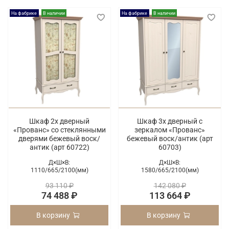
На фабрике
В наличии
На фабрике
В наличии
Шкаф 2х дверный
Шкаф 3х дверный с
«Прованс» со стеклянными
зеркалом «Прованс»
дверями бежевый воск/
бежевый воск/антик (арт
антик (арт 60722)
60703)
Д×Ш×В:
Д×Ш×В:
1110/
665/
2100(мм)
1580/
665/
2100(мм)
93 110 ₽
142 080 ₽
74 488 ₽
113 664 ₽
В корзину
В корзину