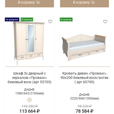
В корзину
В корзину
На фабрике
В наличии
В наличии
Шкаф 3х дверный с
Кровать-диван «Прованс»
зеркалом «Прованс»
90х200 бежевый воск/антик
бежевый воск (арт 55703)
( арт 60790)
Д×Ш×В:
1580/
665/
2100(мм)
Д×Ш×В:
2220/
968/
1000(мм)
142 080 ₽
98 230 ₽
113 664 ₽
78 584 ₽