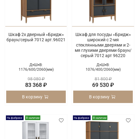
Шкаф 2х дверный «Бридж»
Шкаф для посуды «Бридж»
браун/серый 7012 арт.96021
широкий с 2-мя
стеклянными дверями и 2-
мя глухими дверями браун/
серый 7012 арт 96220
Д×Ш×В:
Д×Ш×В:
1176/
600/
2060(мм)
1076/
400/
2060(мм)
98 080 ₽
81 800 ₽
83 368 ₽
69 530 ₽
В корзину
В корзину
На фабрике
В наличии
На фабрике
В наличии