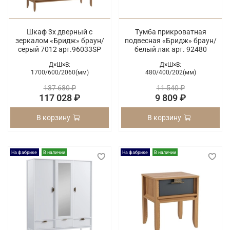
Шкаф 3х дверный с
Тумба прикроватная
зеркалом «Бридж» браун/
подвесная «Бридж» браун/
серый 7012 арт.96033SP
белый лак арт. 92480
Д×Ш×В:
Д×Ш×В:
1700/
600/
2060(мм)
480/
400/
202(мм)
137 680 ₽
11 540 ₽
117 028 ₽
9 809 ₽
В корзину
В корзину
На фабрике
В наличии
На фабрике
В наличии