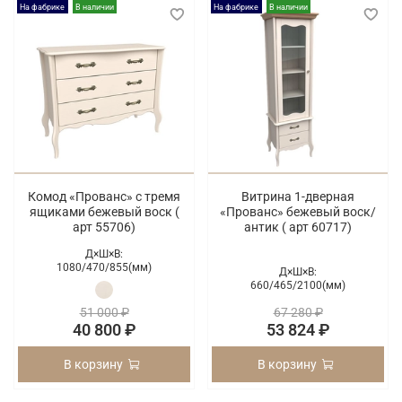
На фабрике
В наличии
На фабрике
В наличии
Комод «Прованс» с тремя
Витрина 1-дверная
ящиками бежевый воск (
«Прованс» бежевый воск/
арт 55706)
антик ( арт 60717)
Д×Ш×В:
1080/
470/
855(мм)
Д×Ш×В:
660/
465/
2100(мм)
51 000 ₽
67 280 ₽
40 800 ₽
53 824 ₽
В корзину
В корзину