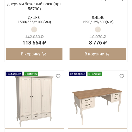
дверями бежевый воск (арт
55730)
Д×Ш×В:
Д×Ш×В:
1580/
665/
2100(мм)
1290/
125/
600(мм)
142 080 ₽
10 970 ₽
113 664 ₽
8 776 ₽
В корзину
В корзину
На фабрике
В наличии
На фабрике
В наличии