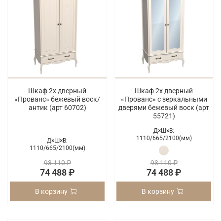
Шкаф 2х дверный
Шкаф 2х дверный
«Прованс» бежевый воск/
«Прованс» с зеркальными
антик (арт 60702)
дверями бежевый воск (арт
55721)
Д×Ш×В:
1110/
665/
2100(мм)
Д×Ш×В:
1110/
665/
2100(мм)
93 110 ₽
93 110 ₽
74 488 ₽
74 488 ₽
В корзину
В корзину