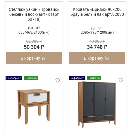
Стеллаж узкий «Прованс»
Кровать «Бридж» 90х200
бежевый воск/антик (арт
браун/белый лак арт.92090
60718)
Д×Ш×В:
Д×Ш×В:
660/
465/
2100(мм)
2095/
990/
1200(мм)
62 880 ₽
40 880 ₽
50 304 ₽
34 748 ₽
В корзину
В корзину
На фабрике
В наличии
На фабрике
В наличии