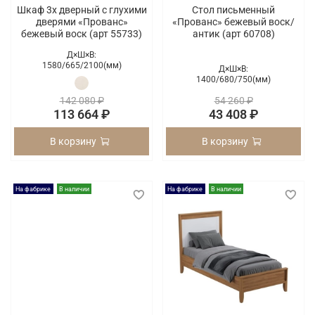
Шкаф 3х дверный с глухими
Стол письменный
дверями «Прованс»
«Прованс» бежевый воск/
бежевый воск (арт 55733)
антик (арт 60708)
Д×Ш×В:
1580/
665/
2100(мм)
Д×Ш×В:
1400/
680/
750(мм)
142 080 ₽
54 260 ₽
113 664 ₽
43 408 ₽
В корзину
В корзину
На фабрике
В наличии
На фабрике
В наличии