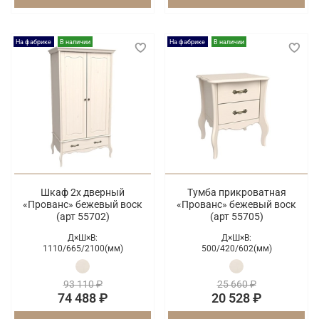
На фабрике
В наличии
На фабрике
В наличии
Шкаф 2х дверный
Тумба прикроватная
«Прованс» бежевый воск
«Прованс» бежевый воск
(арт 55702)
(арт 55705)
Д×Ш×В:
Д×Ш×В:
1110/
665/
2100(мм)
500/
420/
602(мм)
93 110 ₽
25 660 ₽
74 488 ₽
20 528 ₽