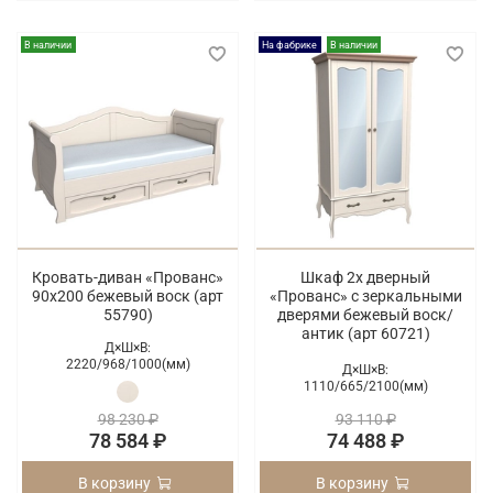
В наличии
На фабрике
В наличии
Кровать-диван «Прованс»
Шкаф 2х дверный
90х200 бежевый воск (арт
«Прованс» с зеркальными
55790)
дверями бежевый воск/
антик (арт 60721)
Д×Ш×В:
2220/
968/
1000(мм)
Д×Ш×В:
1110/
665/
2100(мм)
98 230 ₽
93 110 ₽
78 584 ₽
74 488 ₽
В корзину
В корзину