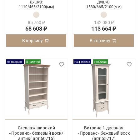
Д×Ш×В:
Д×Ш×В:
1110/
465/
2100(мм)
1580/
665/
2100(мм)
85 760 ₽
142 080 ₽
68 608 ₽
113 664 ₽
В корзину
В корзину
На фабрике
В наличии
На фабрике
В наличии
Стеллаж широкий
Витрина 1-дверная
«Прованс» бежевый воск/
«Прованс» бежевый воск
антик( арт 60715)
(арт 55717)