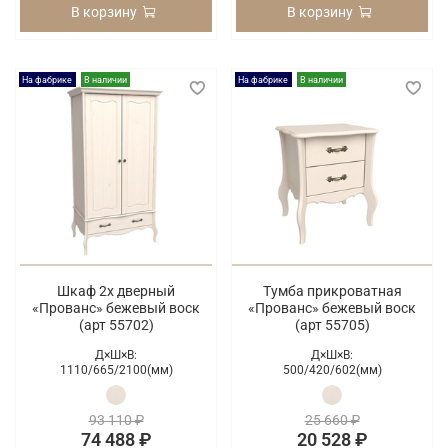
В корзину
В корзину
На фабрике
В наличии
На фабрике
В наличии
Шкаф 2х дверный
Тумба прикроватная
«Прованс» бежевый воск
«Прованс» бежевый воск
(арт 55702)
(арт 55705)
Д×Ш×В:
Д×Ш×В:
1110/
665/
2100(мм)
500/
420/
602(мм)
93 110 ₽
25 660 ₽
74 488 ₽
20 528 ₽