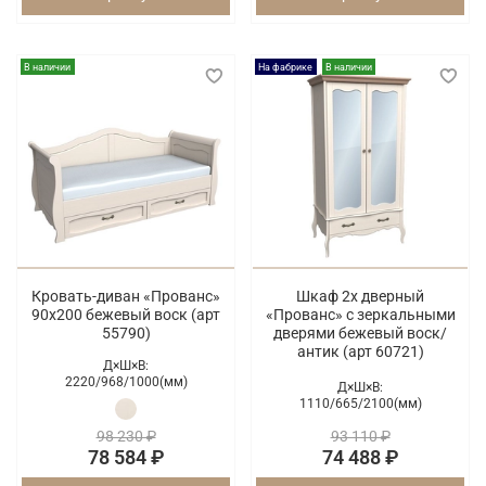
В наличии
На фабрике
В наличии
Кровать-диван «Прованс»
Шкаф 2х дверный
90х200 бежевый воск (арт
«Прованс» с зеркальными
55790)
дверями бежевый воск/
антик (арт 60721)
Д×Ш×В:
2220/
968/
1000(мм)
Д×Ш×В:
1110/
665/
2100(мм)
98 230 ₽
93 110 ₽
78 584 ₽
74 488 ₽