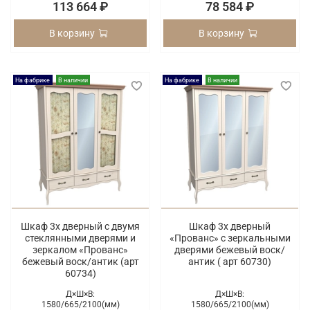
113 664 ₽
78 584 ₽
В корзину
В корзину
На фабрике
В наличии
На фабрике
В наличии
Шкаф 3х дверный с двумя
Шкаф 3х дверный
стеклянными дверями и
«Прованс» с зеркальными
зеркалом «Прованс»
дверями бежевый воск/
бежевый воск/антик (арт
антик ( арт 60730)
60734)
Д×Ш×В:
Д×Ш×В:
1580/
665/
2100(мм)
1580/
665/
2100(мм)