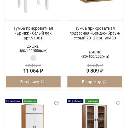
Тумба прикроватная
Тумба прикроватная
«Бридж» белый лак
подвесная «Бридж» браун/
арт.91001
серый 7012 арт. 96480
Д×Ш×В:
480/
400/
550(мм)
Д×Ш×В:
480/
400/
202(мм)
18 440 ₽
11 540 ₽
11 064 ₽
9 809 ₽
В корзину
В корзину
На фабрике
В наличии
На фабрике
В наличии