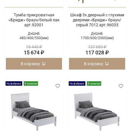
Тумба прикроватная
Шкаф 3х дверный с глухими
«Бридж» браун/белый лак
дверями «Бридж» браун/
арт.92001
серый 7012 арт.96033
Д×Ш×В:
Д×Ш×В:
480/
400/
550(мм)
1700/
600/
2060(мм)
18 440 ₽
137 680 ₽
15 674 ₽
117 028 ₽
В корзину
В корзину
На фабрике
В наличии
На фабрике
В наличии