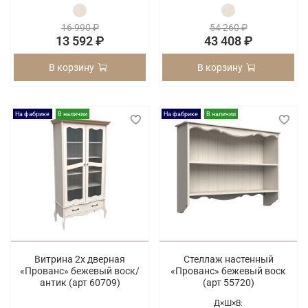
16 990 ₽
54 260 ₽
13 592 ₽
43 408 ₽
В корзину
В корзину
На фабрике
В наличии
На фабрике
В наличии
Витрина 2х дверная
Стеллаж настенный
«Прованс» бежевый воск/
«Прованс» бежевый воск
антик (арт 60709)
(арт 55720)
Д×Ш×В: