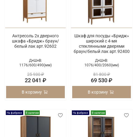
Антресоль 2х дверного
Шкаф для посуды «Бридж»
шкафа «Бридж» браун/
широкий с 4-мя
белый лак арт.92602
стеклянными дверями
браун/белый лак арт.92400
Д×Ш×В:
Д×Ш×В:
1176/
600/
490(мм)
1076/
400/
2060(мм)
25 930 ₽
81 800 ₽
22 041 ₽
69 530 ₽
В корзину
В корзину
На фабрике
В наличии
На фабрике
В наличии