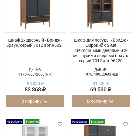
Шкаф 2х дверный «Бридж»
Шкаф для посуды «Бридж»
браун/серый 7012 арт.96021
широкий с 2-мя
стеклянными дверями и 2-
мя глухими дверями браун/
серый 7012 арт 96220
Д×Ш×В:
Д×Ш×В:
1176/
600/
2060(мм)
1076/
400/
2060(мм)
98 080 ₽
81 800 ₽
83 368 ₽
69 530 ₽
В корзину
В корзину
На фабрике
В наличии
На фабрике
В наличии