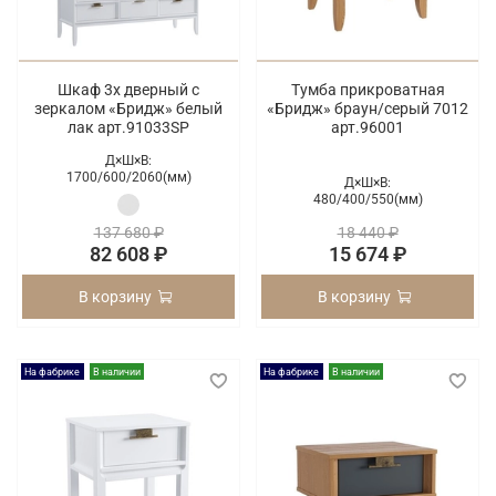
Шкаф 3х дверный с
Тумба прикроватная
зеркалом «Бридж» белый
«Бридж» браун/серый 7012
лак арт.91033SP
арт.96001
Д×Ш×В:
1700/
600/
2060(мм)
Д×Ш×В:
480/
400/
550(мм)
137 680 ₽
18 440 ₽
82 608 ₽
15 674 ₽
В корзину
В корзину
На фабрике
В наличии
На фабрике
В наличии