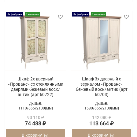
На фабрике
В наличии
На фабрике
В наличии
Шкаф 2х дверный
Шкаф 3х дверный с
«Прованс» со стеклянными
зеркалом «Прованс»
дверями бежевый воск/
бежевый воск/антик (арт
антик (арт 60722)
60703)
Д×Ш×В:
Д×Ш×В:
1110/
665/
2100(мм)
1580/
665/
2100(мм)
93 110 ₽
142 080 ₽
74 488 ₽
113 664 ₽
В корзину
В корзину