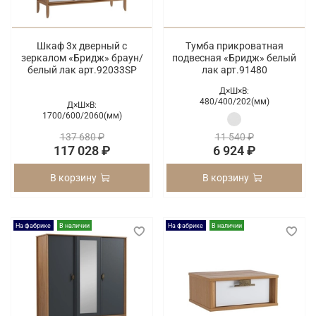
Шкаф 3х дверный с
Тумба прикроватная
зеркалом «Бридж» браун/
подвесная «Бридж» белый
белый лак арт.92033SP
лак арт.91480
Д×Ш×В:
480/
400/
202(мм)
Д×Ш×В:
1700/
600/
2060(мм)
137 680 ₽
11 540 ₽
117 028 ₽
6 924 ₽
В корзину
В корзину
На фабрике
В наличии
На фабрике
В наличии