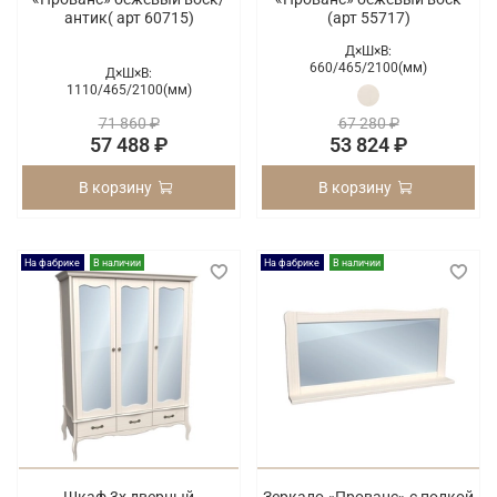
антик( арт 60715)
(арт 55717)
Д×Ш×В:
660/
465/
2100(мм)
Д×Ш×В:
1110/
465/
2100(мм)
71 860 ₽
67 280 ₽
57 488 ₽
53 824 ₽
В корзину
В корзину
На фабрике
В наличии
На фабрике
В наличии
Шкаф 3х дверный
Зеркало «Прованс» с полкой