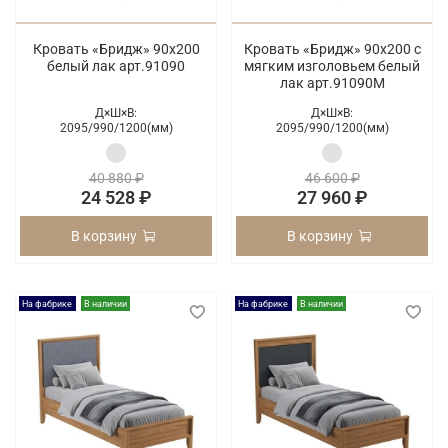
Кровать «Бридж» 90х200
Кровать «Бридж» 90х200 с
белый лак арт.91090
мягким изголовьем белый
лак арт.91090М
Д×Ш×В:
Д×Ш×В:
2095/
990/
1200(мм)
2095/
990/
1200(мм)
40 880 ₽
46 600 ₽
24 528 ₽
27 960 ₽
В корзину
В корзину
На фабрике
В наличии
На фабрике
В наличии