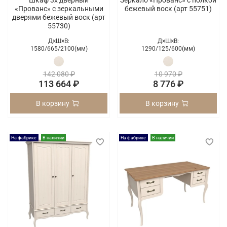
«Прованс» с зеркальными
бежевый воск (арт 55751)
дверями бежевый воск (арт
55730)
Д×Ш×В:
Д×Ш×В:
1580/
665/
2100(мм)
1290/
125/
600(мм)
142 080 ₽
10 970 ₽
113 664 ₽
8 776 ₽
В корзину
В корзину
На фабрике
В наличии
На фабрике
В наличии