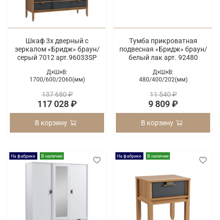
Шкаф 3х дверный с
Тумба прикроватная
зеркалом «Бридж» браун/
подвесная «Бридж» браун/
серый 7012 арт.96033SP
белый лак арт. 92480
Д×Ш×В:
Д×Ш×В:
1700/
600/
2060(мм)
480/
400/
202(мм)
137 680 ₽
11 540 ₽
117 028 ₽
9 809 ₽
В корзину
В корзину
На фабрике
В наличии
На фабрике
В наличии