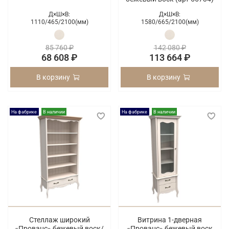
Д×Ш×В:
Д×Ш×В:
1110/
465/
2100(мм)
1580/
665/
2100(мм)
85 760 ₽
142 080 ₽
68 608 ₽
113 664 ₽
В корзину
В корзину
На фабрике
В наличии
На фабрике
В наличии
Стеллаж широкий
Витрина 1-дверная
«Прованс» бежевый воск/
«Прованс» бежевый воск