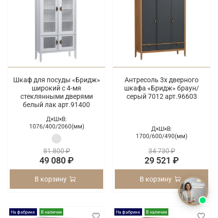
Шкаф для посуды «Бридж»
Антресоль 3х дверного
широкий с 4-мя
шкафа «Бридж» браун/
стеклянными дверями
серый 7012 арт.96603
белый лак арт.91400
Д×Ш×В:
1076/
400/
2060(мм)
Д×Ш×В:
1700/
600/
490(мм)
81 800 ₽
34 730 ₽
49 080 ₽
29 521 ₽
В корзину
В корзину
На фабрике
В наличии
На фабрике
В наличии