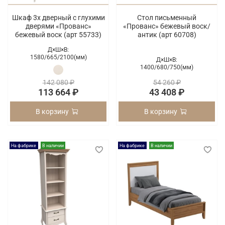
Шкаф 3х дверный с глухими
Стол письменный
дверями «Прованс»
«Прованс» бежевый воск/
бежевый воск (арт 55733)
антик (арт 60708)
Д×Ш×В:
1580/
665/
2100(мм)
Д×Ш×В:
1400/
680/
750(мм)
142 080 ₽
54 260 ₽
113 664 ₽
43 408 ₽
В корзину
В корзину
На фабрике
В наличии
На фабрике
В наличии