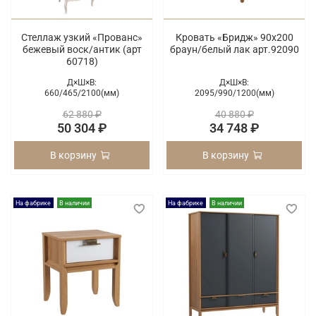
Стеллаж узкий «Прованс»
Кровать «Бридж» 90х200
бежевый воск/антик (арт
браун/белый лак арт.92090
60718)
Д×Ш×В:
Д×Ш×В:
660/
465/
2100(мм)
2095/
990/
1200(мм)
62 880 ₽
40 880 ₽
50 304 ₽
34 748 ₽
В корзину
В корзину
На фабрике
В наличии
На фабрике
В наличии