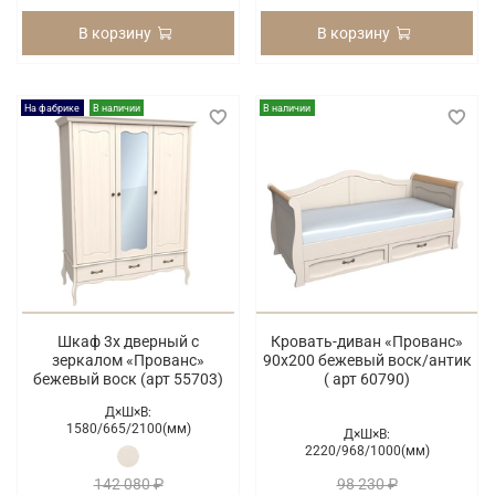
В корзину
В корзину
На фабрике
В наличии
В наличии
Шкаф 3х дверный с
Кровать-диван «Прованс»
зеркалом «Прованс»
90х200 бежевый воск/антик
бежевый воск (арт 55703)
( арт 60790)
Д×Ш×В:
1580/
665/
2100(мм)
Д×Ш×В:
2220/
968/
1000(мм)
142 080 ₽
98 230 ₽