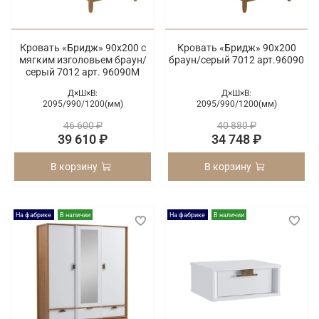
Кровать «Бридж» 90х200 с
Кровать «Бридж» 90х200
мягким изголовьем браун/
браун/серый 7012 арт.96090
серый 7012 арт. 96090М
Д×Ш×В:
Д×Ш×В:
2095/
990/
1200(мм)
2095/
990/
1200(мм)
46 600 ₽
40 880 ₽
39 610 ₽
34 748 ₽
В корзину
В корзину
На фабрике
В наличии
На фабрике
В наличии