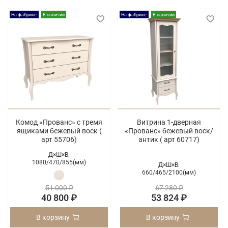
На фабрике
В наличии
На фабрике
В наличии
Комод «Прованс» с тремя
Витрина 1-дверная
ящиками бежевый воск (
«Прованс» бежевый воск/
арт 55706)
антик ( арт 60717)
Д×Ш×В:
1080/
470/
855(мм)
Д×Ш×В:
660/
465/
2100(мм)
51 000 ₽
67 280 ₽
40 800 ₽
53 824 ₽
В корзину
В корзину