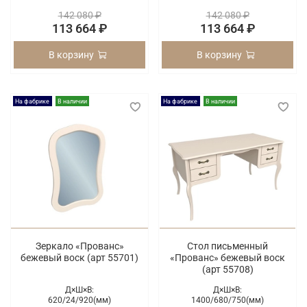
142 080 ₽
142 080 ₽
113 664 ₽
113 664 ₽
В корзину
В корзину
На фабрике
В наличии
На фабрике
В наличии
Зеркало «Прованс»
Стол письменный
бежевый воск (арт 55701)
«Прованс» бежевый воск
(арт 55708)
Д×Ш×В:
Д×Ш×В:
620/
24/
920(мм)
1400/
680/
750(мм)