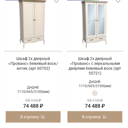
Шкаф 2х дверный
Шкаф 2х дверный
«Прованс» бежевый воск/
«Прованс» с зеркальными
антик (арт 60702)
дверями бежевый воск (арт
55721)
Д×Ш×В:
1110/
665/
2100(мм)
Д×Ш×В:
1110/
665/
2100(мм)
93 110 ₽
93 110 ₽
74 488 ₽
74 488 ₽
В корзину
В корзину