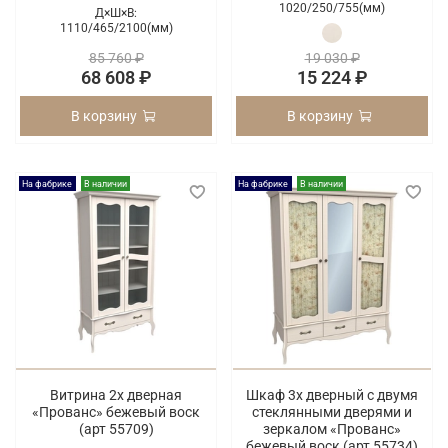
1020/
250/
755(мм)
Д×Ш×В:
1110/
465/
2100(мм)
85 760 ₽
19 030 ₽
68 608 ₽
15 224 ₽
В корзину
В корзину
На фабрике
В наличии
На фабрике
В наличии
Витрина 2х дверная
Шкаф 3х дверный с двумя
«Прованс» бежевый воск
стеклянными дверями и
(арт 55709)
зеркалом «Прованс»
бежевый воск (арт 55734)