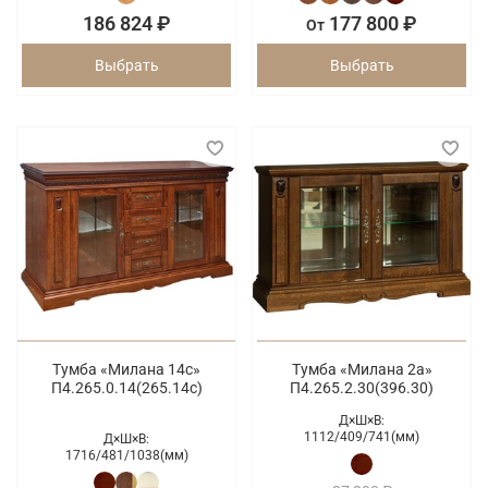
186 824 ₽
177 800 ₽
От
Выбрать
Выбрать
Тумба «Милана 14с»
Тумба «Милана 2а»
П4.265.0.14(265.14с)
П4.265.2.30(396.30)
Д×Ш×В:
1112/
409/
741(мм)
Д×Ш×В:
1716/
481/
1038(мм)