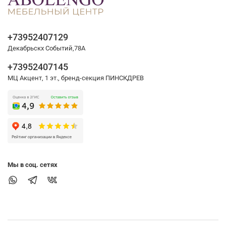
+73952407129
Декабрьскх Событий,78А
+73952407145
МЦ Акцент, 1 эт., бренд-секция ПИНСКДРЕВ
Мы в соц. сетях