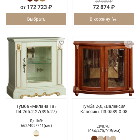
87 800 ₽
172 723 ₽
72 874 ₽
От
Выбрать
В корзину
Тумба «Милана 1а»
Тумба 2-Д «Валенсия
П4.265.2.27(396.27)
Классик» П3.0589.0.08
Д×Ш×В:
662/
409/
741(мм)
Д×Ш×В:
1064/
470/
915(мм)