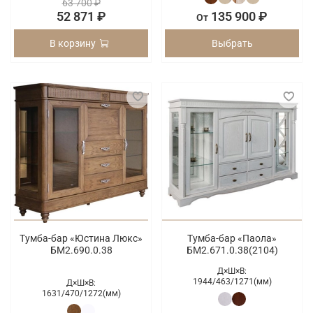
63 700 ₽
52 871 ₽
135 900 ₽
От
В корзину
Выбрать
Тумба-бар «Юстина Люкс»
Тумба-бар «Паола»
БМ2.690.0.38
БМ2.671.0.38(2104)
Д×Ш×В:
1944/
463/
1271(мм)
Д×Ш×В:
1631/
470/
1272(мм)