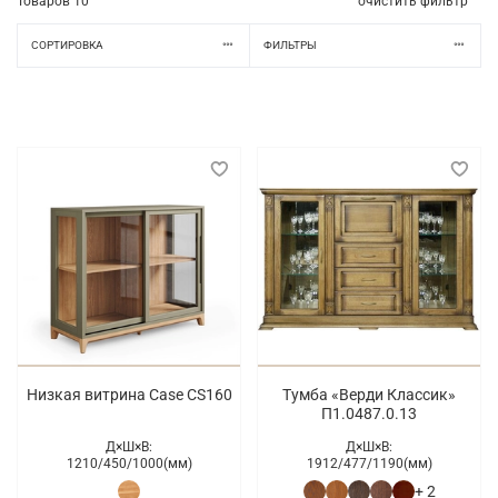
Товаров
10
очистить фильтр
СОРТИРОВКА
ФИЛЬТРЫ
Низкая витрина Case CS160
Тумба «Верди Классик»
П1.0487.0.13
Д×Ш×В:
Д×Ш×В:
1210/
450/
1000(мм)
1912/
477/
1190(мм)
+ 2