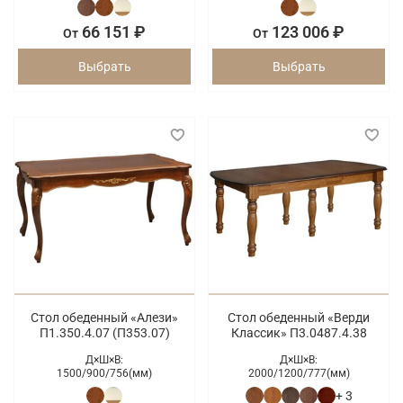
66 151 ₽
123 006 ₽
От
От
Выбрать
Выбрать
Стол обеденный «Алези»
Стол обеденный «Верди
П1.350.4.07 (П353.07)
Классик» П3.0487.4.38
Д×Ш×В:
Д×Ш×В:
1500/
900/
756(мм)
2000/
1200/
777(мм)
+ 3