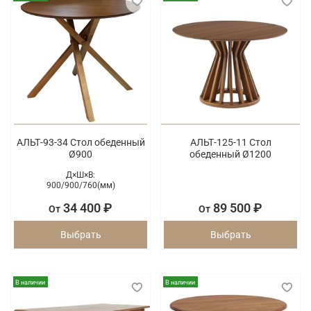
АЛЬТ-93-34 Стол обеденный
АЛЬТ-125-11 Стол
Ø900
обеденный Ø1200
Д×Ш×В:
900/
900/
760(мм)
34 400 ₽
89 500 ₽
От
От
Выбрать
Выбрать
В наличии
В наличии