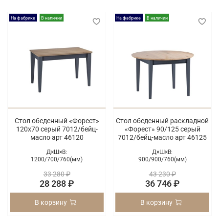
На фабрике
В наличии
На фабрике
В наличии
Стол обеденный «Форест»
Стол обеденный раскладной
120х70 серый 7012/бейц-
«Форест» 90/125 серый
масло арт 46120
7012/бейц-масло арт 46125
Д×Ш×В:
Д×Ш×В:
1200/
700/
760(мм)
900/
900/
760(мм)
33 280 ₽
43 230 ₽
28 288 ₽
36 746 ₽
В корзину
В корзину