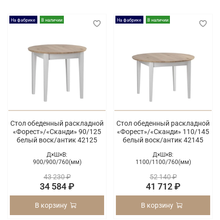
На фабрике
В наличии
На фабрике
В наличии
Стол обеденный раскладной
Стол обеденный раскладной
«Форест»/«Сканди» 90/125
«Форест»/«Сканди» 110/145
белый воск/антик 42125
белый воск/антик 42145
Д×Ш×В:
Д×Ш×В:
900/
900/
760(мм)
1100/
1100/
760(мм)
43 230 ₽
52 140 ₽
34 584 ₽
41 712 ₽
В корзину
В корзину