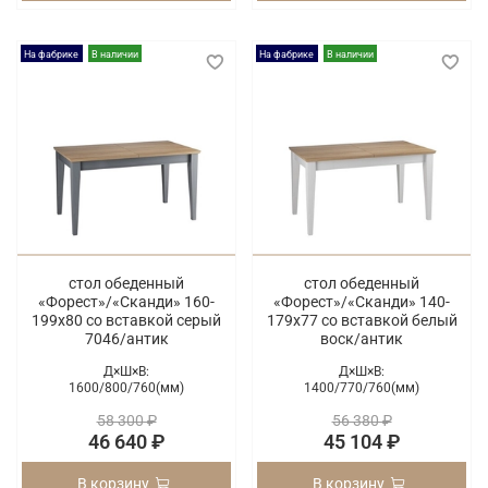
На фабрике
В наличии
На фабрике
В наличии
стол обеденный
стол обеденный
«Форест»/«Сканди» 160-
«Форест»/«Сканди» 140-
199х80 со вставкой серый
179х77 со вставкой белый
7046/антик
воск/антик
Д×Ш×В:
Д×Ш×В:
1600/
800/
760(мм)
1400/
770/
760(мм)
58 300 ₽
56 380 ₽
46 640 ₽
45 104 ₽
В корзину
В корзину