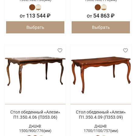
113 544 ₽
54 863 ₽
От
От
Выбрать
Выбрать
Стол обеденный «Алези»
Стол обеденный «Алези»
П1.350.4.06 (П353.06)
П1.350.4.09 (П353.09)
Д×Ш×В:
Д×Ш×В:
1500/
900/
776(мм)
1700/
1100/
757(мм)