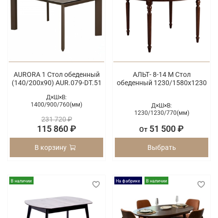
AURORA 1 Стол обеденный
АЛЬТ- 8-14 M Стол
(140/200х90) AUR.079-DT.51
обеденный 1230/1580х1230
Д×Ш×В:
1400/
900/
760(мм)
Д×Ш×В:
1230/
1230/
770(мм)
231 720 ₽
115 860 ₽
51 500 ₽
От
В корзину
Выбрать
В наличии
На фабрике
В наличии