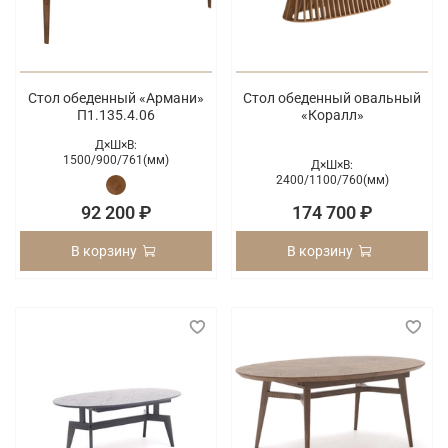
Стол обеденный «Армани»
Стол обеденный овальный
П1.135.4.06
«Коралл»
Д×Ш×В:
1500/
900/
761(мм)
Д×Ш×В:
2400/
1100/
760(мм)
92 200 ₽
174 700 ₽
В корзину
В корзину