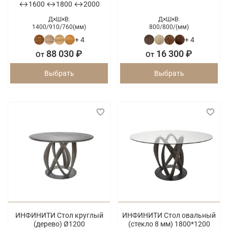
↔1600 ↔1800 ↔2000
Д×Ш×В:
Д×Ш×В:
1400/
910/
760(мм)
800/
800/
(мм)
+ 4
+ 4
88 030 ₽
16 300 ₽
От
От
Выбрать
Выбрать
ИНФИНИТИ Стол круглый
ИНФИНИТИ Стол овальный
(дерево) Ø1200
(стекло 8 мм) 1800*1200