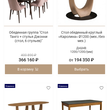
Обеденная группа "Стол
Стол обеденный круглый
Танго + стулья Джонни
«Каролина» Ø1200 (мех./без
(cтол, 6 стульев)"
мех.)
Д×Ш×В:
1200/
1200/
(мм)
400 890 ₽
366 160 ₽
194 350 ₽
От
В корзину
Выбрать
Новинка
Новинка