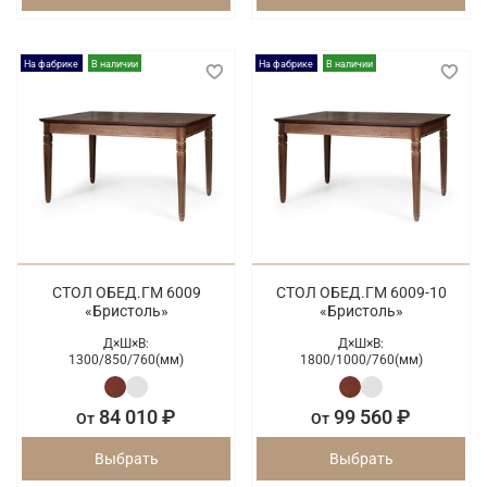
На фабрике
В наличии
На фабрике
В наличии
СТОЛ ОБЕД.ГМ 6009
СТОЛ ОБЕД.ГМ 6009-10
«Бристоль»
«Бристоль»
Д×Ш×В:
Д×Ш×В:
1300/
850/
760(мм)
1800/
1000/
760(мм)
84 010 ₽
99 560 ₽
От
От
Выбрать
Выбрать