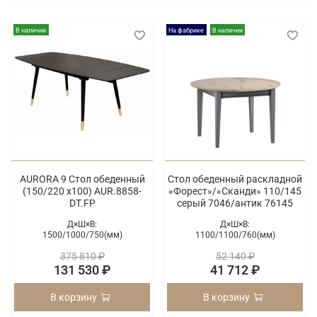
В наличии
На фабрике
В наличии
AURORA 9 Стол обеденный
Стол обеденный раскладной
(150/220 х100) AUR.8858-
«Форест»/«Сканди» 110/145
DT.FP
серый 7046/антик 76145
Д×Ш×В:
Д×Ш×В:
1500/
1000/
750(мм)
1100/
1100/
760(мм)
375 810 ₽
52 140 ₽
131 530 ₽
41 712 ₽
В корзину
В корзину