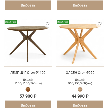
Выбрать
Выбрать
В наличии
В наличии
ЛЕЙПЦИГ Стол Ø1100
ОЛСЕН Стол Ø950
Д×Ш×В:
Д×Ш×В:
1100/
1100/
760(мм)
950/
950/
760(мм)
57 900 ₽
44 990 ₽
Выбрать
Выбрать