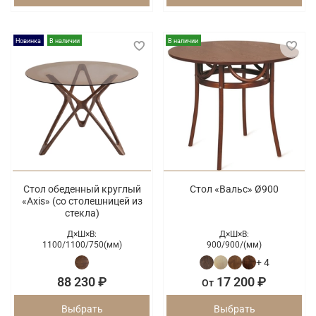
Новинка
В наличии
В наличии
Стол обеденный круглый
Стол «Вальс» Ø900
«Axis» (со столешницей из
стекла)
Д×Ш×В:
Д×Ш×В:
1100/
1100/
750(мм)
900/
900/
(мм)
+ 4
88 230 ₽
17 200 ₽
От
Выбрать
Выбрать