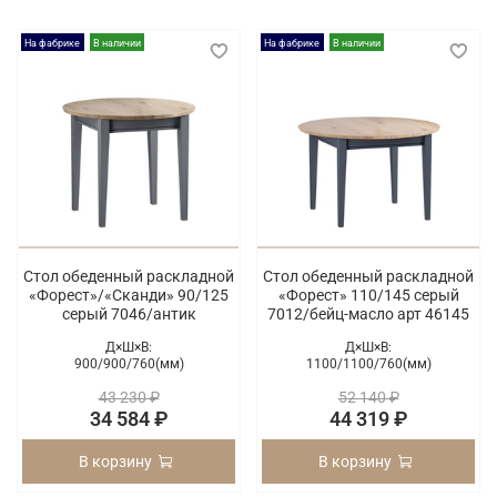
На фабрике
В наличии
На фабрике
В наличии
Стол обеденный раскладной
Стол обеденный раскладной
«Форест»/«Сканди» 90/125
«Форест» 110/145 серый
серый 7046/антик
7012/бейц-масло арт 46145
Д×Ш×В:
Д×Ш×В:
900/
900/
760(мм)
1100/
1100/
760(мм)
43 230 ₽
52 140 ₽
34 584 ₽
44 319 ₽
В корзину
В корзину