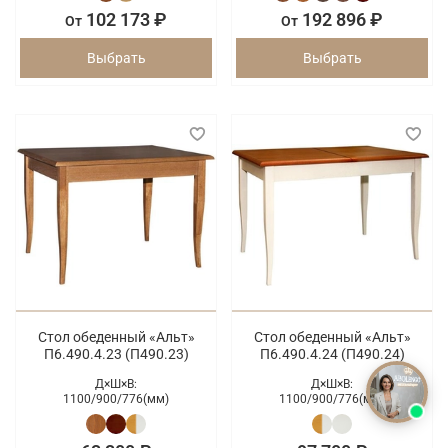
102 173 ₽
192 896 ₽
От
От
Выбрать
Выбрать
Стол обеденный «Альт»
Стол обеденный «Альт»
П6.490.4.23 (П490.23)
П6.490.4.24 (П490.24)
Д×Ш×В:
Д×Ш×В:
1100/
900/
776(мм)
1100/
900/
776(мм)