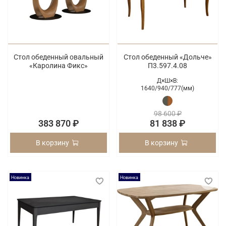
Стол обеденный овальный
Стол обеденный «Дольче»
«Каролина Фикс»
П3.597.4.08
Д×Ш×В:
1640/
940/
777(мм)
98 600 ₽
383 870 ₽
81 838 ₽
В корзину
В корзину
Новинка
Новинка