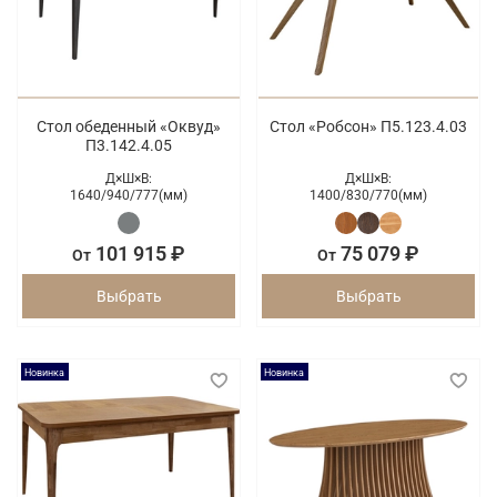
Стол обеденный «Оквуд»
Стол «Робсон» П5.123.4.03
П3.142.4.05
Д×Ш×В:
Д×Ш×В:
1640/
940/
777(мм)
1400/
830/
770(мм)
101 915 ₽
75 079 ₽
От
От
Выбрать
Выбрать
Новинка
Новинка