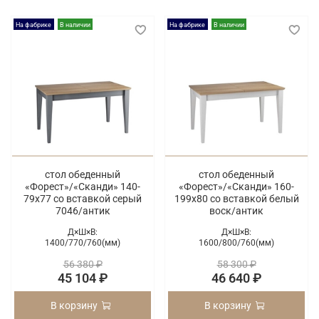
На фабрике
В наличии
На фабрике
В наличии
стол обеденный
стол обеденный
«Форест»/«Сканди» 140-
«Форест»/«Сканди» 160-
79х77 со вставкой серый
199х80 со вставкой белый
7046/антик
воск/антик
Д×Ш×В:
Д×Ш×В:
1400/
770/
760(мм)
1600/
800/
760(мм)
56 380 ₽
58 300 ₽
45 104 ₽
46 640 ₽
В корзину
В корзину