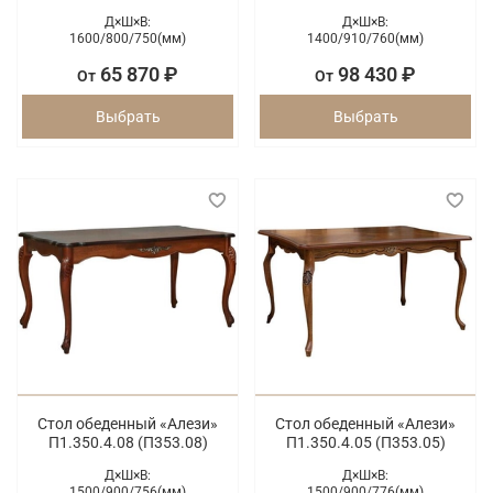
Д×Ш×В:
Д×Ш×В:
1600/
800/
750(мм)
1400/
910/
760(мм)
65 870 ₽
98 430 ₽
От
От
Выбрать
Выбрать
Стол обеденный «Алези»
Стол обеденный «Алези»
П1.350.4.08 (П353.08)
П1.350.4.05 (П353.05)
Д×Ш×В:
Д×Ш×В:
1500/
900/
756(мм)
1500/
900/
776(мм)