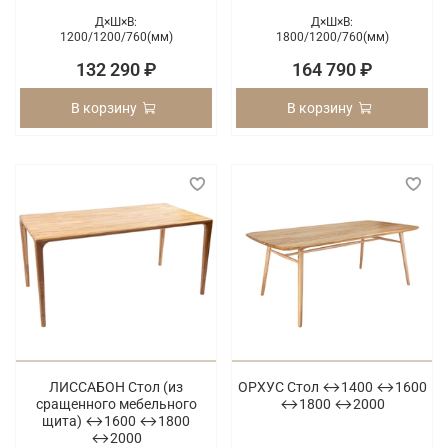
Д×Ш×В:
Д×Ш×В:
1200/
1200/
760(мм)
1800/
1200/
760(мм)
132 290 ₽
164 790 ₽
В корзину
В корзину
ЛИССАБОН Стол (из
ОРХУС Стол ↔1400 ↔1600
сращенного мебельного
↔1800 ↔2000
щита) ↔1600 ↔1800
↔2000