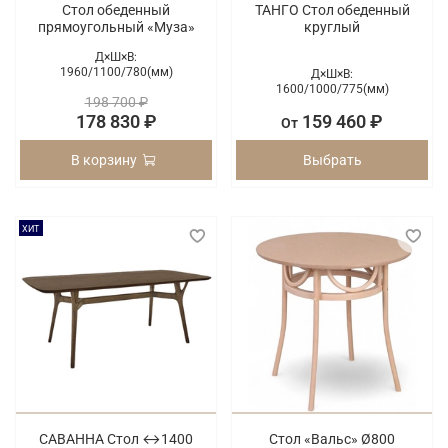
Стол обеденный
ТАНГО Стол обеденный
прямоугольный «Муза»
круглый
Д×Ш×В:
1960/
1100/
780(мм)
Д×Ш×В:
1600/
1000/
775(мм)
198 700 ₽
178 830 ₽
159 460 ₽
От
В корзину
Выбрать
ХИТ
САВАННА Стол ↔1400
Стол «Вальс» Ø800