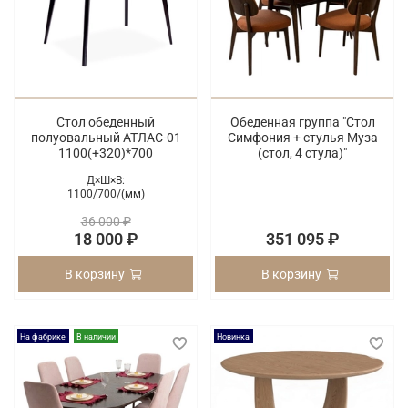
Стол обеденный
Обеденная группа "Стол
полуовальный АТЛАС-01
Симфония + стулья Муза
1100(+320)*700
(стол, 4 стула)"
Д×Ш×В:
1100/
700/
(мм)
36 000 ₽
18 000 ₽
351 095 ₽
В корзину
В корзину
На фабрике
В наличии
Новинка