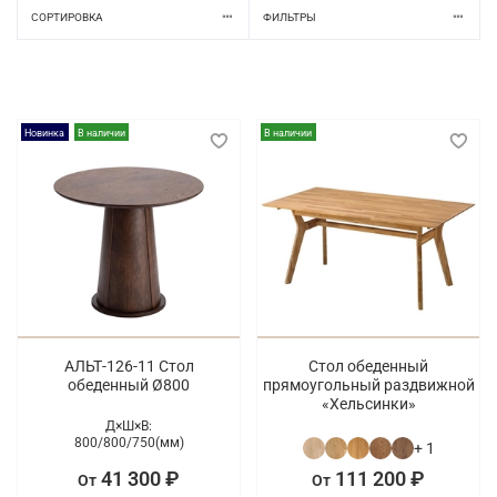
СОРТИРОВКА
ФИЛЬТРЫ
Новинка
В наличии
В наличии
АЛЬТ-126-11 Стол
Стол обеденный
обеденный Ø800
прямоугольный раздвижной
«Хельсинки»
Д×Ш×В:
800/
800/
750(мм)
+ 1
41 300 ₽
111 200 ₽
От
От