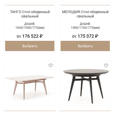
ТАНГО Стол обеденный
МЕЛОДИЯ Стол обеденный
овальный
овальный
Д×Ш×В:
Д×Ш×В:
1600/
1000/
775(мм)
1400/
1100/
775(мм)
176 522 ₽
175 372 ₽
От
От
Выбрать
Выбрать