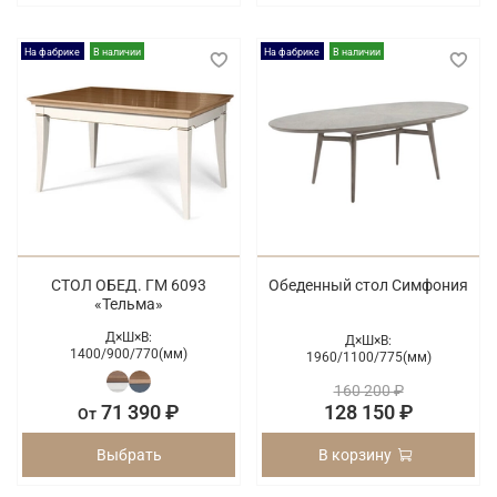
На фабрике
В наличии
На фабрике
В наличии
СТОЛ ОБЕД. ГМ 6093
Обеденный стол Симфония
«Тельма»
Д×Ш×В:
Д×Ш×В:
1400/
900/
770(мм)
1960/
1100/
775(мм)
160 200 ₽
71 390 ₽
128 150 ₽
От
Выбрать
В корзину