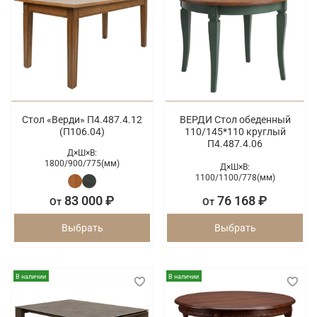
Стол «Верди» П4.487.4.12
ВЕРДИ Стол обеденный
(П106.04)
110/145*110 круглый
П4.487.4.06
Д×Ш×В:
1800/
900/
775(мм)
Д×Ш×В:
1100/
1100/
778(мм)
83 000 ₽
76 168 ₽
От
От
Выбрать
Выбрать
В наличии
В наличии