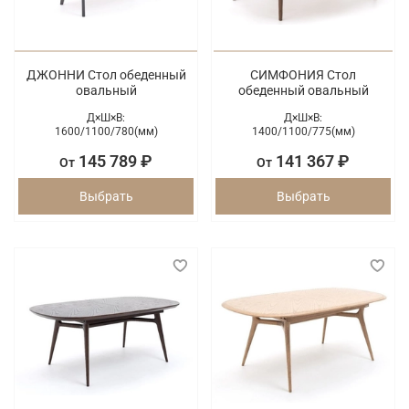
ДЖОННИ Стол обеденный
СИМФОНИЯ Стол
овальный
обеденный овальный
Д×Ш×В:
Д×Ш×В:
1600/
1100/
780(мм)
1400/
1100/
775(мм)
145 789 ₽
141 367 ₽
От
От
Выбрать
Выбрать