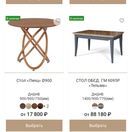
В наличии
В наличии
Стол «Линц» Ø900
СТОЛ ОБЕД. ГМ 6095Р
«Тельма»
Д×Ш×В:
Д×Ш×В:
900/
900/
750(мм)
1400/
900/
770(мм)
+ 2
17 800 ₽
88 180 ₽
От
От
Выбрать
Выбрать