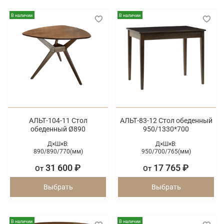
В наличии
В наличии
АЛЬТ-104-11 Стол
АЛЬТ-83-12 Стол обеденный
обеденный Ø890
950/1330*700
Д×Ш×В:
Д×Ш×В:
890/
890/
770(мм)
950/
700/
765(мм)
31 600 ₽
17 765 ₽
От
От
Выбрать
Выбрать
В наличии
В наличии