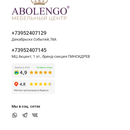
+73952407129
Декабрьскх Событий,78А
+73952407145
МЦ Акцент, 1 эт., бренд-секция ПИНСКДРЕВ
Мы в соц. сетях