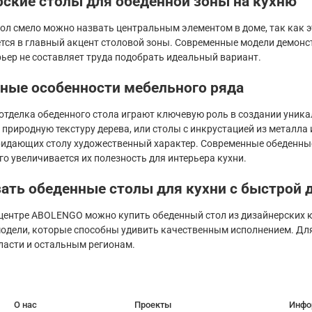
ские столы для обеденной зоны на кухню
ол смело можно назвать центральным элементом в доме, так как э
тся в главный акцент столовой зоны. Современные модели демонс
ьер не составляет труда подобрать идеальный вариант.
ные особенности мебельного ряда
отделка обеденного стола играют ключевую роль в создании уник
природную текстуру дерева, или столы с инкрустацией из металла
ридающих столу художественный характер. Современные обеденны
го увеличивается их полезность для интерьера кухни.
зать обеденные столы для кухни с быстрой 
центре ABOLENGO можно купить обеденный стол из дизайнерских 
одели, которые способны удивить качественным исполнением. Для
ласти и остальным регионам.
О нас
Проекты
Инфо