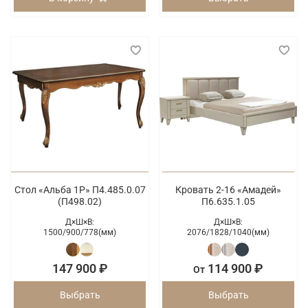
Стол «Альба 1Р» П4.485.0.07
Кровать 2-16 «Амадей»
(П498.02)
П6.635.1.05
Д×Ш×В:
Д×Ш×В:
1500/
900/
778(мм)
2076/
1828/
1040(мм)
147 900 ₽
114 900 ₽
От
Выбрать
Выбрать