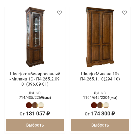
Шкаф комбинированный
Шкаф «Милана 10»
«Милана 1С» П4.265.2.09-
П4.265.1.10(294.10)
01(396.09-01)
Д×Ш×В:
Д×Ш×В:
714/
435/
2269(мм)
1164/
645/
2304(мм)
131 057 ₽
174 300 ₽
От
От
Выбрать
Выбрать