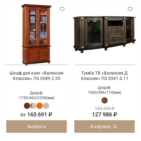
Шкаф для книг «Валенсия
Тумба ТВ «Валенсия Д
Классик» П3.0589.2.05
Классик» П3.0591.0.11
Д×Ш×В:
1600/
496/
719(мм)
Д×Ш×В:
1150/
463/
2336(мм)
154 200 ₽
165 691 ₽
127 986 ₽
От
Выбрать
В корзину