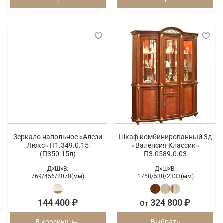
Зеркало напольное «Алези
Шкаф комбинированный 3д
Люкс» П1.349.0.15
«Валенсия Классик»
(П350.15л)
П3.0589.0.03
Д×Ш×В:
Д×Ш×В:
769/
456/
2070(мм)
1758/
530/
2333(мм)
144 400 ₽
324 800 ₽
От
В корзину
Выбрать