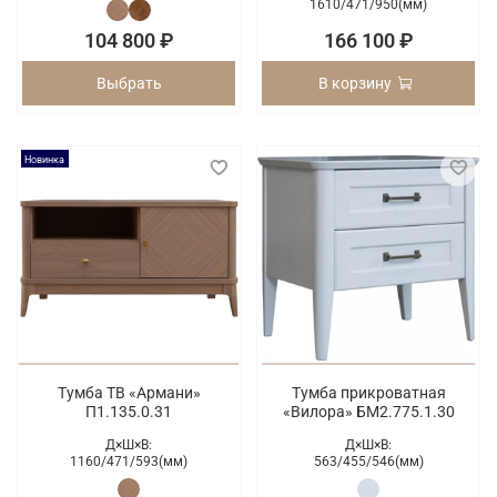
1610/
471/
950(мм)
104 800 ₽
166 100 ₽
Выбрать
В корзину
Новинка
Тумба ТВ «Армани»
Тумба прикроватная
П1.135.0.31
«Вилора» БМ2.775.1.30
Д×Ш×В:
Д×Ш×В:
1160/
471/
593(мм)
563/
455/
546(мм)