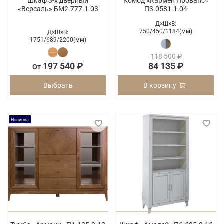
Шкаф 3-х дверный
Комод «Кармен Прованс»
«Версаль» БМ2.777.1.03
П3.0581.1.04
Д×Ш×В:
750/
450/
1184(мм)
Д×Ш×В:
1751/
689/
2200(мм)
118 500 ₽
197 540 ₽
84 135 ₽
От
Выбрать
В корзину
Новинка