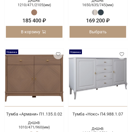
Д×Ш×В:
Д×Ш×В:
1210/
471/
2105(мм)
1650/
635/
745(мм)
185 400 ₽
169 200 ₽
В корзину
Выбрать
Новинка
Новинка
Тумба «Армани» П1.135.0.02
Тумба «Нокс» П4.988.1.07
Д×Ш×В:
1010/
471/
960(мм)
Д×Ш×В: