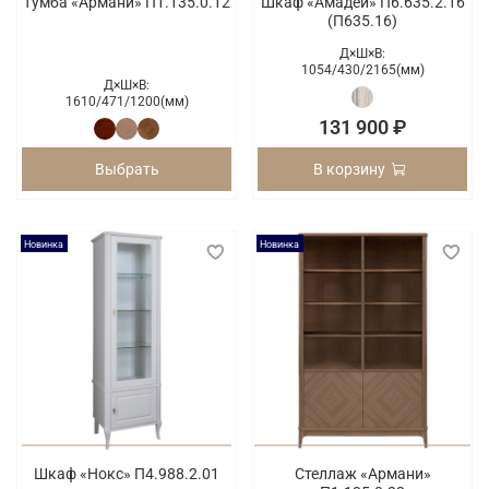
Тумба «Армани» П1.135.0.12
Шкаф «Амадей» П6.635.2.16
(П635.16)
Д×Ш×В:
1054/
430/
2165(мм)
Д×Ш×В:
1610/
471/
1200(мм)
131 900 ₽
Выбрать
В корзину
Новинка
Новинка
Шкаф «Нокс» П4.988.2.01
Стеллаж «Армани»