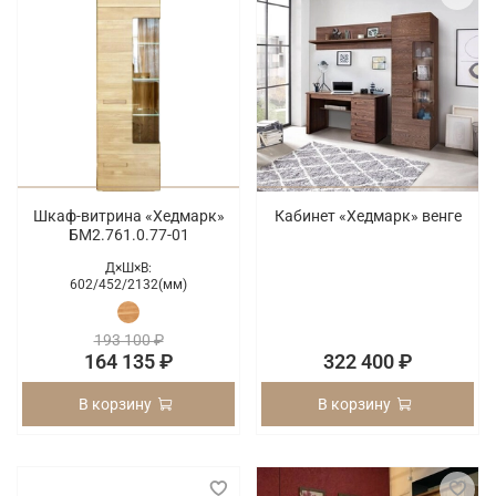
Шкаф-витрина «Хедмарк»
Кабинет «Хедмарк» венге
БМ2.761.0.77-01
Д×Ш×В:
602/
452/
2132(мм)
193 100 ₽
164 135 ₽
322 400 ₽
В корзину
В корзину