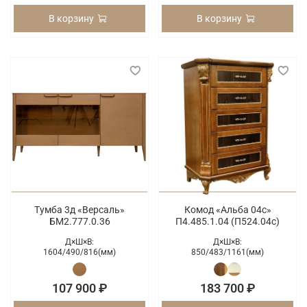
В корзину
В корзину
Тумба 3д «Версаль»
Комод «Альба 04с»
БМ2.777.0.36
П4.485.1.04 (П524.04с)
Д×Ш×В:
Д×Ш×В:
1604/
490/
816(мм)
850/
483/
1161(мм)
107 900 ₽
183 700 ₽