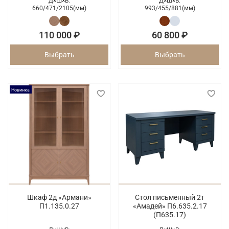
Д×Ш×В:
Д×Ш×В:
660/
471/
2105(мм)
993/
455/
881(мм)
110 000 ₽
60 800 ₽
Выбрать
Выбрать
Новинка
Шкаф 2д «Армани»
Стол письменный 2т
П1.135.0.27
«Амадей» П6.635.2.17
(П635.17)