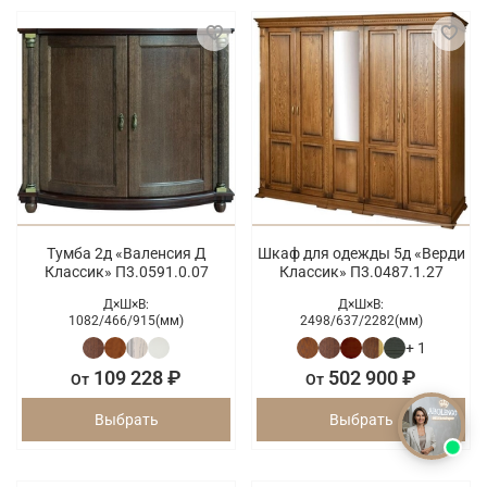
Тумба 2д «Валенсия Д
Шкаф для одежды 5д «Верди
Классик» П3.0591.0.07
Классик» П3.0487.1.27
Д×Ш×В:
Д×Ш×В:
1082/
466/
915(мм)
2498/
637/
2282(мм)
+ 1
109 228 ₽
502 900 ₽
От
От
Выбрать
Выбрать