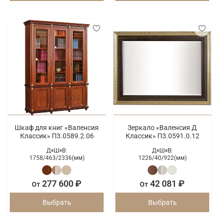
Шкаф для книг «Валенсия
Зеркало «Валенсия Д
Классик» П3.0589.2.06
Классик» П3.0591.0.12
Д×Ш×В:
Д×Ш×В:
1758/
463/
2336(мм)
1226/
40/
922(мм)
277 600 ₽
42 081 ₽
От
От
Выбрать
Выбрать