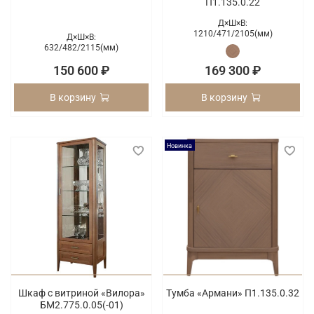
П1.135.0.22
Д×Ш×В:
1210/
471/
2105(мм)
Д×Ш×В:
632/
482/
2115(мм)
150 600 ₽
169 300 ₽
В корзину
В корзину
Новинка
Шкаф с витриной «Вилора»
Тумба «Армани» П1.135.0.32
БМ2.775.0.05(-01)