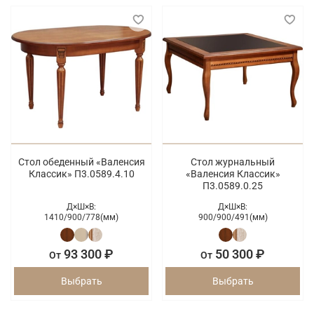
Стол обеденный «Валенсия
Стол журнальный
Классик» П3.0589.4.10
«Валенсия Классик»
П3.0589.0.25
Д×Ш×В:
Д×Ш×В:
1410/
900/
778(мм)
900/
900/
491(мм)
93 300 ₽
50 300 ₽
От
От
Выбрать
Выбрать