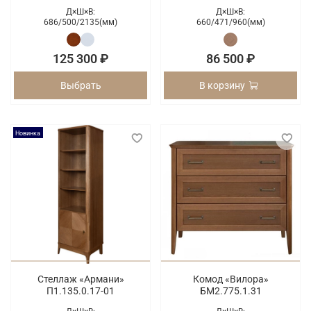
Д×Ш×В:
Д×Ш×В:
686/
500/
2135(мм)
660/
471/
960(мм)
125 300 ₽
86 500 ₽
Выбрать
В корзину
Новинка
Стеллаж «Армани»
Комод «Вилора»
П1.135.0.17-01
БМ2.775.1.31