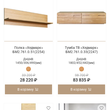
Полка «Хедмарк»
Тумба ТВ «Хедмарк»
БМ2.761.0.51(2254)
БМ2.761.0.33(2247)
Д×Ш×В:
Д×Ш×В:
1450/
306/
490(мм)
1802/
452/
442(мм)
33 200 ₽
98 700 ₽
28 220 ₽
83 835 ₽
В корзину
В корзину