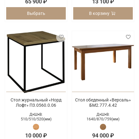
65 900 ₽
13 100 ₽
Выбрать
В корзину
Стол журнальный «Норд
Стол обеденный «Версаль»
Лофт» П3.0560.0.06
БМ2.777.4.42
Д×Ш×В:
Д×Ш×В:
510/
510/
520(мм)
1640/
870/
759(мм)
10 000 ₽
94 000 ₽