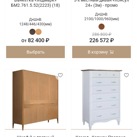
Банкетка «Хедмарк»
3-х местный диван «Консул
БМ2.761.5.52(2223) (18)
24» (3м) - промо
Д×Ш×В:
2100/
1000/
960(мм)
Д×Ш×В:
1248/
446/
430(мм)
286 800 ₽
82 400 ₽
226 572 ₽
От
Выбрать
В корзину