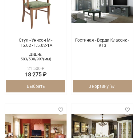
Стул «Унисон М»
Гостиная «Верди Классик»
П5.0271.5.02-1А
#13
Д×Ш×В:
583/
530/
997(мм)
21 500 ₽
18 275 ₽
Выбрать
В корзину