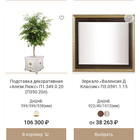
Подставка декоративная
Зеркало «Валенсия Д
«Алези Люкс» П1.349.0.20
Классик» П3.0591.1.15
(П350.20л)
Д×Ш×В:
Д×Ш×В:
599/
599/
558(мм)
922/
40/
1012(мм)
106 300 ₽
38 263 ₽
От
В корзину
Выбрать