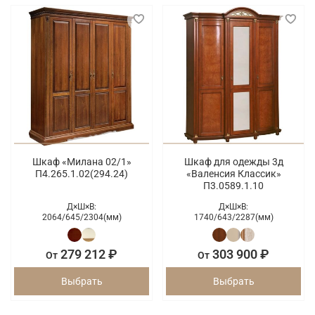
Шкаф «Милана 02/1»
Шкаф для одежды 3д
П4.265.1.02(294.24)
«Валенсия Классик»
П3.0589.1.10
Д×Ш×В:
Д×Ш×В:
2064/
645/
2304(мм)
1740/
643/
2287(мм)
279 212 ₽
303 900 ₽
От
От
Выбрать
Выбрать