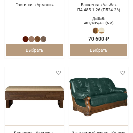
Гостиная «Армани»
Банкетка «Альба»
П4.485.1.26 (П524.26)
Д×Ш×В:
481/
405/
480(мм)
70 600 ₽
Выбрать
Выбрать