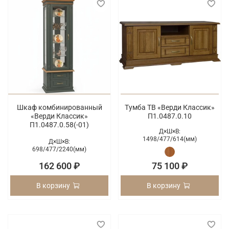
Шкаф комбинированный
Тумба ТВ «Верди Классик»
«Верди Классик»
П1.0487.0.10
П1.0487.0.58(-01)
Д×Ш×В:
1498/
477/
614(мм)
Д×Ш×В:
698/
477/
2240(мм)
162 600 ₽
75 100 ₽
В корзину
В корзину