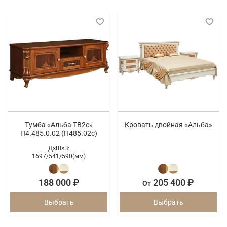
Тумба «Альба ТВ2с»
Кровать двойная «Альба»
П4.485.0.02 (П485.02с)
Д×Ш×В:
1697/
541/
590(мм)
188 000 ₽
205 400 ₽
От
Выбрать
Выбрать