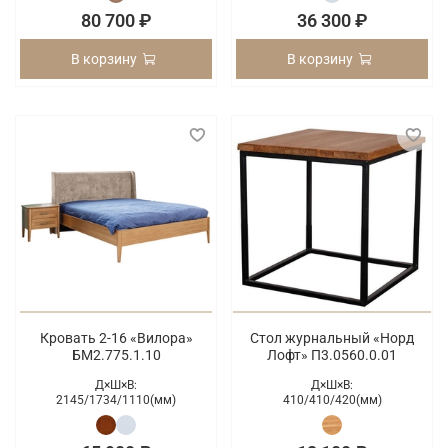
80 700 ₽
36 300 ₽
В корзину
В корзину
Кровать 2-16 «Вилора»
Стол журнальный «Норд
БМ2.775.1.10
Лофт» П3.0560.0.01
Д×Ш×В:
Д×Ш×В:
2145/
1734/
1110(мм)
410/
410/
420(мм)