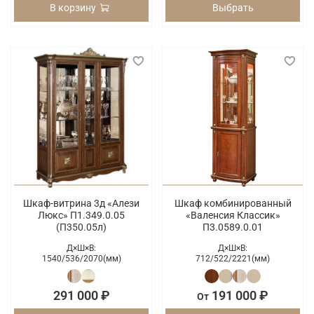
В корзину
Выбрать
Шкаф-витрина 3д «Алези
Шкаф комбинированный
Люкс» П1.349.0.05
«Валенсия Классик»
(П350.05л)
П3.0589.0.01
Д×Ш×В:
Д×Ш×В:
1540/
536/
2070(мм)
712/
522/
2221(мм)
291 000 ₽
191 000 ₽
От