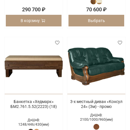
290 700 ₽
70 600 ₽
В корзину
Выбрать
Банкетка «Хедмарк»
3-х местный диван «Консул
БМ2.761.5.52(2223) (18)
24» (3м) - промо
Д×Ш×В:
2100/
1000/
960(мм)
Д×Ш×В:
1248/
446/
430(мм)