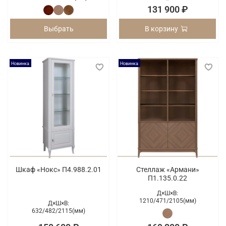
131 900 ₽
Выбрать
В корзину
Новинка
Новинка
Шкаф «Нокс» П4.988.2.01
Стеллаж «Армани»
П1.135.0.22
Д×Ш×В:
1210/
471/
2105(мм)
Д×Ш×В:
632/
482/
2115(мм)