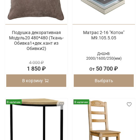
Подушка декоративная
Матрас 2-16 "Котон"
Модуль20 480*480 (Ткань-
М9.105.5.05
Обивка1+дек.кант из
Обивки2)
Д×Ш×В:
2000/
1600/
250(мм)
4 000 ₽
1 850 ₽
50 700 ₽
От
В корзину
Выбрать
В наличии
В наличии