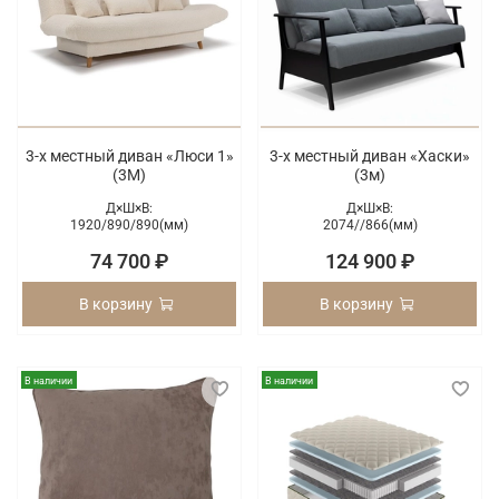
3-х местный диван «Люси 1»
3-х местный диван «Хаски»
(3М)
(3м)
Д×Ш×В:
Д×Ш×В:
1920/
890/
890(мм)
2074/
/
866(мм)
74 700 ₽
124 900 ₽
В корзину
В корзину
В наличии
В наличии