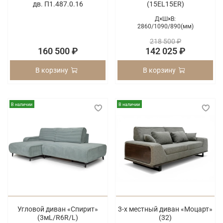
дв. П1.487.0.16
(15EL15ER)
Д×Ш×В:
2860/
1090/
890(мм)
218 500 ₽
160 500 ₽
142 025 ₽
В корзину
В корзину
В наличии
В наличии
Угловой диван «Спирит»
3-х местный диван «Моцарт»
(3мL/R6R/L)
(32)