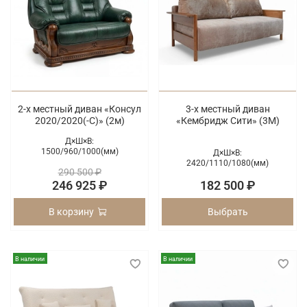
2-х местный диван «Консул
3-х местный диван
2020/2020(-С)» (2м)
«Кембридж Сити» (3М)
Д×Ш×В:
1500/
960/
1000(мм)
Д×Ш×В:
2420/
1110/
1080(мм)
290 500 ₽
246 925 ₽
182 500 ₽
В корзину
Выбрать
В наличии
В наличии