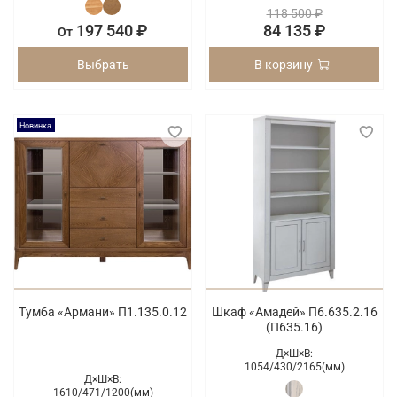
118 500 ₽
197 540 ₽
84 135 ₽
От
Выбрать
В корзину
Новинка
Тумба «Армани» П1.135.0.12
Шкаф «Амадей» П6.635.2.16
(П635.16)
Д×Ш×В:
1054/
430/
2165(мм)
Д×Ш×В:
1610/
471/
1200(мм)