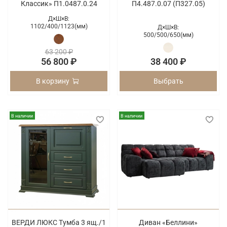
Классик» П1.0487.0.24
П4.487.0.07 (П327.05)
Д×Ш×В:
1102/
400/
1123(мм)
Д×Ш×В:
500/
500/
650(мм)
63 200 ₽
56 800 ₽
38 400 ₽
В корзину
Выбрать
В наличии
В наличии
ВЕРДИ ЛЮКС Тумба 3 ящ./1
Диван «Беллини»