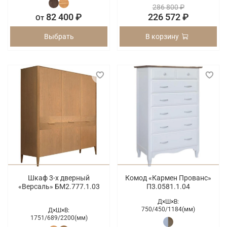
286 800 ₽
82 400 ₽
226 572 ₽
От
Выбрать
В корзину
Шкаф 3-х дверный
Комод «Кармен Прованс»
«Версаль» БМ2.777.1.03
П3.0581.1.04
Д×Ш×В:
750/
450/
1184(мм)
Д×Ш×В:
1751/
689/
2200(мм)