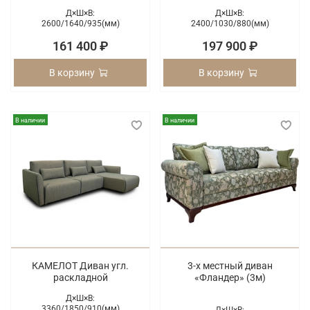
Д×Ш×В:
Д×Ш×В:
2600/
1640/
935(мм)
2400/
1030/
880(мм)
161 400 ₽
197 900 ₽
В корзину
В корзину
В наличии
В наличии
КАМЕЛОТ Диван угл.
3-х местный диван
раскладной
«Фландер» (3м)
Д×Ш×В:
3360/
1850/
910(мм)