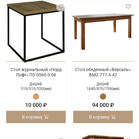
Стол журнальный «Норд
Стол обеденный «Версаль»
Лофт» П3.0560.0.06
БМ2.777.4.42
Д×Ш×В:
Д×Ш×В:
510/
510/
520(мм)
1640/
870/
759(мм)
10 000 ₽
94 000 ₽
В корзину
В корзину