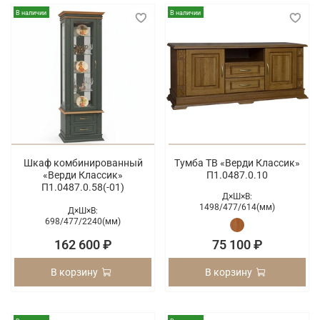
В наличии
В наличии
Шкаф комбинированный
Тумба ТВ «Верди Классик»
«Верди Классик»
П1.0487.0.10
П1.0487.0.58(-01)
Д×Ш×В:
1498/
477/
614(мм)
Д×Ш×В:
698/
477/
2240(мм)
162 600 ₽
75 100 ₽
В корзину
В корзину