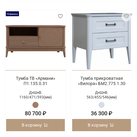
Новинка
Тумба ТВ «Армани»
Тумба прикроватная
П1.135.0.31
«Вилора» БМ2.775.1.30
Д×Ш×В:
Д×Ш×В:
1160/
471/
593(мм)
563/
455/
546(мм)
80 700 ₽
36 300 ₽
В корзину
В корзину