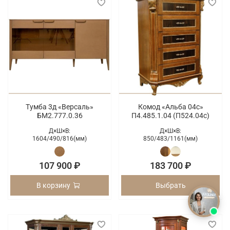
Тумба 3д «Версаль»
Комод «Альба 04с»
БМ2.777.0.36
П4.485.1.04 (П524.04с)
Д×Ш×В:
Д×Ш×В:
1604/
490/
816(мм)
850/
483/
1161(мм)
107 900 ₽
183 700 ₽
В корзину
Выбрать