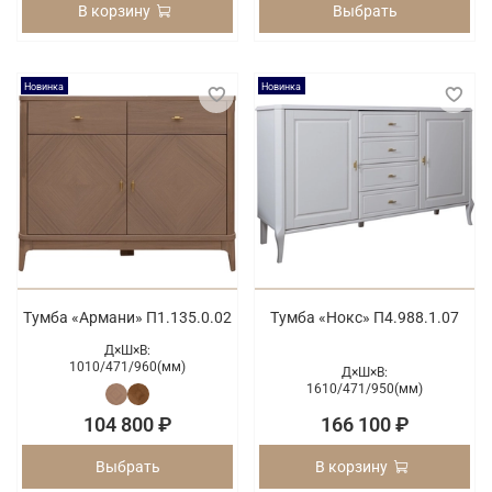
В корзину
Выбрать
Новинка
Новинка
Тумба «Армани» П1.135.0.02
Тумба «Нокс» П4.988.1.07
Д×Ш×В:
1010/
471/
960(мм)
Д×Ш×В:
1610/
471/
950(мм)
104 800 ₽
166 100 ₽
Выбрать
В корзину