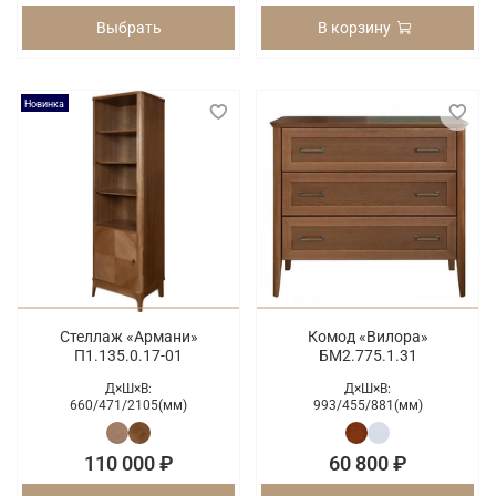
Выбрать
В корзину
Новинка
Стеллаж «Армани»
Комод «Вилора»
П1.135.0.17-01
БМ2.775.1.31
Д×Ш×В:
Д×Ш×В:
660/
471/
2105(мм)
993/
455/
881(мм)
110 000 ₽
60 800 ₽