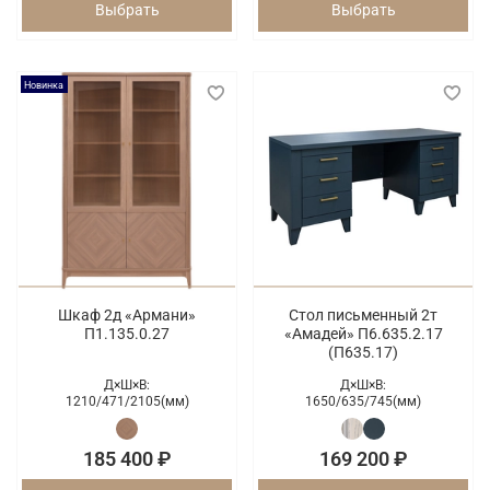
Выбрать
Выбрать
Новинка
Шкаф 2д «Армани»
Стол письменный 2т
П1.135.0.27
«Амадей» П6.635.2.17
(П635.17)
Д×Ш×В:
Д×Ш×В:
1210/
471/
2105(мм)
1650/
635/
745(мм)
185 400 ₽
169 200 ₽