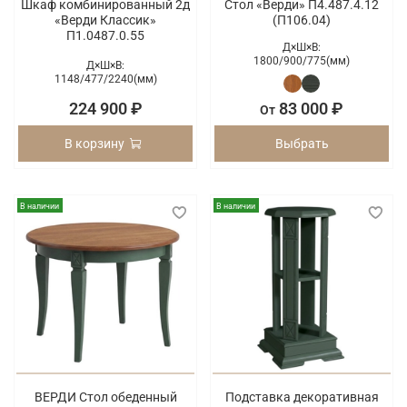
Шкаф комбинированный 2д
Стол «Верди» П4.487.4.12
«Верди Классик»
(П106.04)
П1.0487.0.55
Д×Ш×В:
1800/
900/
775(мм)
Д×Ш×В:
1148/
477/
2240(мм)
224 900 ₽
83 000 ₽
От
В корзину
Выбрать
В наличии
В наличии
ВЕРДИ Стол обеденный
Подставка декоративная