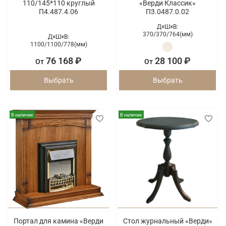
110/145*110 круглый
«Верди Классик»
П4.487.4.06
П3.0487.0.02
Д×Ш×В:
370/
370/
764(мм)
Д×Ш×В:
1100/
1100/
778(мм)
76 168 ₽
28 100 ₽
От
От
Выбрать
Выбрать
В наличии
В наличии
Портал для камина «Верди
Стол журнальный «Верди»