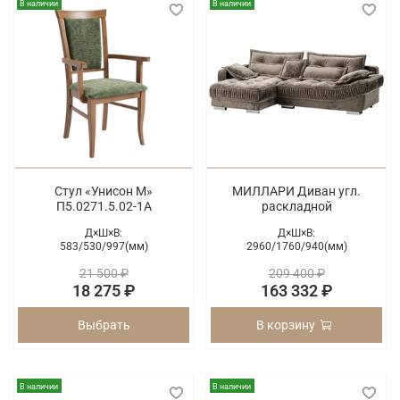
В наличии
В наличии
Стул «Унисон М»
МИЛЛАРИ Диван угл.
П5.0271.5.02-1А
раскладной
Д×Ш×В:
Д×Ш×В:
583/
530/
997(мм)
2960/
1760/
940(мм)
21 500 ₽
209 400 ₽
18 275 ₽
163 332 ₽
Выбрать
В корзину
В наличии
В наличии