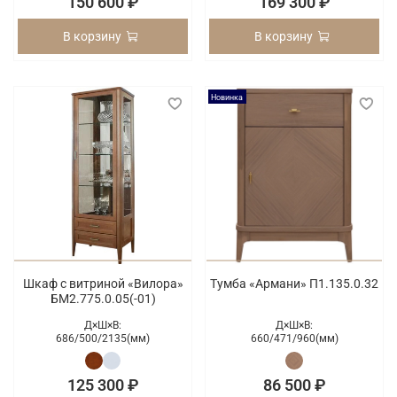
150 600 ₽
169 300 ₽
В корзину
В корзину
Новинка
Шкаф с витриной «Вилора»
Тумба «Армани» П1.135.0.32
БМ2.775.0.05(-01)
Д×Ш×В:
Д×Ш×В:
686/
500/
2135(мм)
660/
471/
960(мм)
125 300 ₽
86 500 ₽