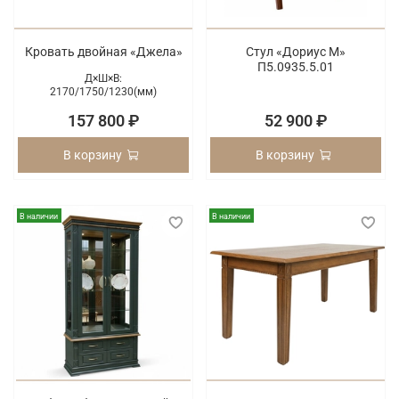
Кровать двойная «Джела»
Стул «Дориус М»
П5.0935.5.01
Д×Ш×В:
2170/
1750/
1230(мм)
157 800 ₽
52 900 ₽
В корзину
В корзину
В наличии
В наличии