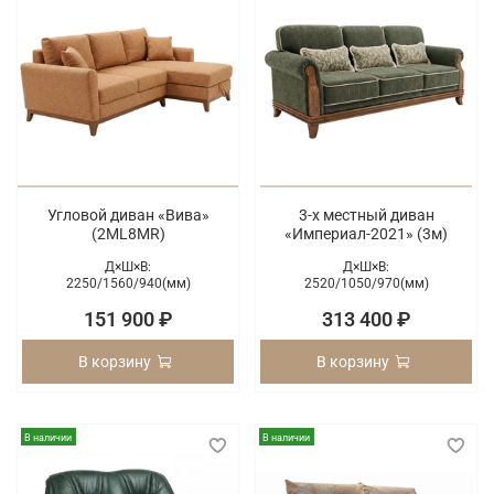
Угловой диван «Вива»
3-х местный диван
(2ML8MR)
«Империал-2021» (3м)
Д×Ш×В:
Д×Ш×В:
2250/
1560/
940(мм)
2520/
1050/
970(мм)
151 900 ₽
313 400 ₽
В корзину
В корзину
В наличии
В наличии