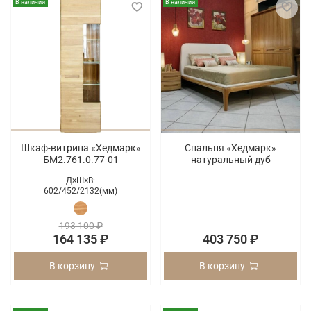
В наличии
В наличии
Шкаф-витрина «Хедмарк»
Спальня «Хедмарк»
БМ2.761.0.77-01
натуральный дуб
Д×Ш×В:
602/
452/
2132(мм)
193 100 ₽
164 135 ₽
403 750 ₽
В корзину
В корзину