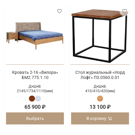
Кровать 2-16 «Вилора»
Стол журнальный «Норд
БМ2.775.1.10
Лофт» П3.0560.0.01
Д×Ш×В:
Д×Ш×В:
2145/
1734/
1110(мм)
410/
410/
420(мм)
65 900 ₽
13 100 ₽
Выбрать
В корзину