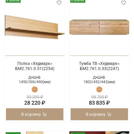
В наличии
В наличии
Полка «Хедмарк»
Тумба ТВ «Хедмарк»
БМ2.761.0.51(2254)
БМ2.761.0.33(2247)
Д×Ш×В:
Д×Ш×В:
1450/
306/
490(мм)
1802/
452/
442(мм)
33 200 ₽
98 700 ₽
28 220 ₽
83 835 ₽
В корзину
В корзину