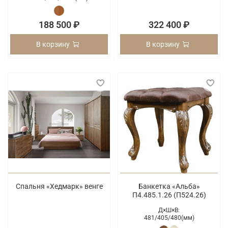
188 500 ₽
322 400 ₽
В корзину
В корзину
Спальня «Хедмарк» венге
Банкетка «Альба»
П4.485.1.26 (П524.26)
Д×Ш×В:
481/
405/
480(мм)