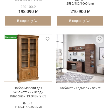
Д×Ш×В:
2530/
980/
1060(мм)
220 100 ₽
198 090 ₽
210 900 ₽
В корзину
В корзину
В наличии
Набор мебели для
Кабинет «Хедмарк» венге
библиотеки «Верди
Классик» П3.0487.2.03
Д×Ш×В:
1148/
415/
2358(мм)