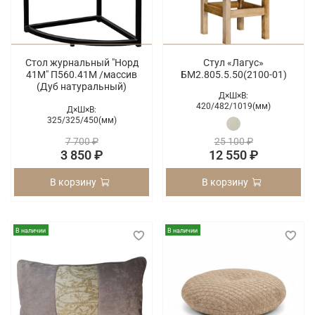
Стол журнальный "Норд
Стул «Лагус»
41М" П560.41М /массив
БМ2.805.5.50(2100-01)
(Дуб натуральный)
Д×Ш×В:
420/
482/
1019(мм)
Д×Ш×В:
325/
325/
450(мм)
7 700 ₽
25 100 ₽
3 850 ₽
12 550 ₽
В корзину
В корзину
В наличии
В наличии