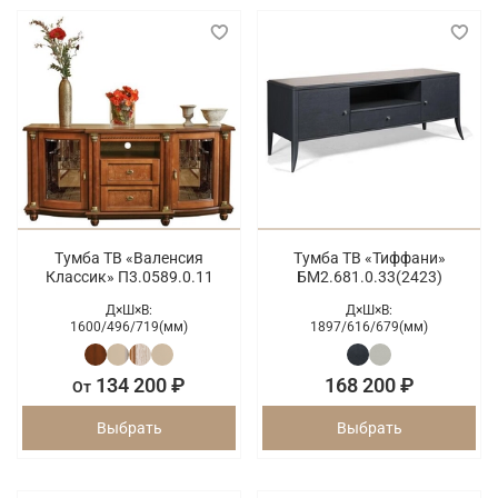
Тумба ТВ «Валенсия
Тумба ТВ «Тиффани»
Классик» П3.0589.0.11
БМ2.681.0.33(2423)
Д×Ш×В:
Д×Ш×В:
1600/
496/
719(мм)
1897/
616/
679(мм)
134 200 ₽
168 200 ₽
От
Выбрать
Выбрать