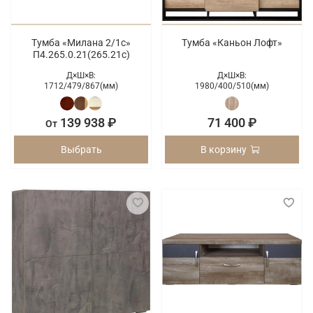
Тумба «Милана 2/1с»
Тумба «Каньон Лофт»
П4.265.0.21(265.21с)
Д×Ш×В:
Д×Ш×В:
1712/
479/
867(мм)
1980/
400/
510(мм)
139 938 ₽
71 400 ₽
От
Выбрать
В корзину