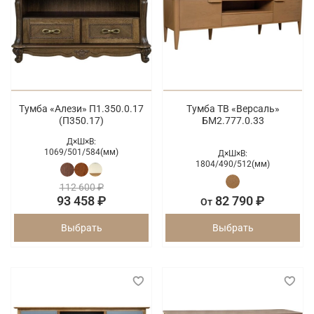
Тумба «Алези» П1.350.0.17
Тумба ТВ «Версаль»
(П350.17)
БМ2.777.0.33
Д×Ш×В:
1069/
501/
584(мм)
Д×Ш×В:
1804/
490/
512(мм)
112 600 ₽
93 458 ₽
82 790 ₽
От
Выбрать
Выбрать