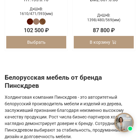
Д×Ш×В:
1610/
471/
593(мм)
Д×Ш×В:
1398/
480/
569(мм)
102 500 ₽
87 800 ₽
Выбрать
В корзину
Белорусская мебель от бренда
Пинскдрев
Холдинговая компания Пинскдрев - это авторитетный
белорусский производитель мебели и изделий из дерева,
заслуживший признание благодаря неизменно высокому
качеству продукции. Рост числа бизнес‑партнеров холдинга
наглядно демонстрирует доверие к бренду. Сотрудничество с
Пинскдревом выбирают за стабильность, продуманный
дизайн и долговечность мебели.