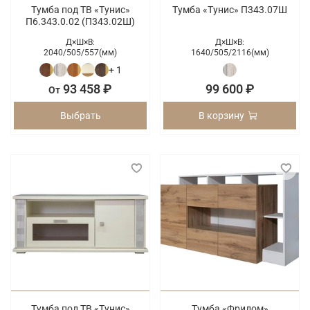
Тумба под ТВ «Тунис»
Тумба «Тунис» П343.07Ш
П6.343.0.02 (П343.02Ш)
Д×Ш×В:
Д×Ш×В:
2040/
505/
557(мм)
1640/
505/
2116(мм)
+ 1
93 458 ₽
99 600 ₽
От
Выбрать
В корзину
Тумба под ТВ «Тунис»
Тумба «Фридом»