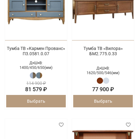
Тумба ТВ «Кармен Прованс»
Тумба ТВ «Вилора»
П3.0581.0.07
БМ2.775.0.33
Д×Ш×В:
1400/
450/
650(мм)
Д×Ш×В:
1620/
500/
546(мм)
114 900 ₽
81 579 ₽
77 900 ₽
Выбрать
Выбрать