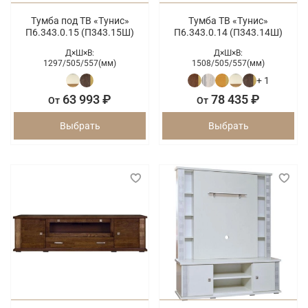
Тумба под ТВ «Тунис»
Тумба ТВ «Тунис»
П6.343.0.15 (П343.15Ш)
П6.343.0.14 (П343.14Ш)
Д×Ш×В:
Д×Ш×В:
1297/
505/
557(мм)
1508/
505/
557(мм)
+ 1
63 993 ₽
78 435 ₽
От
От
Выбрать
Выбрать