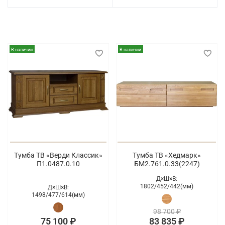
В наличии
В наличии
Тумба ТВ «Верди Классик»
Тумба ТВ «Хедмарк»
П1.0487.0.10
БМ2.761.0.33(2247)
Д×Ш×В:
1802/
452/
442(мм)
Д×Ш×В:
1498/
477/
614(мм)
98 700 ₽
75 100 ₽
83 835 ₽