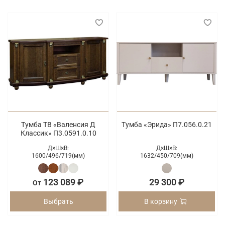
Тумба ТВ «Валенсия Д
Тумба «Эрида» П7.056.0.21
Классик» П3.0591.0.10
Д×Ш×В:
Д×Ш×В:
1600/
496/
719(мм)
1632/
450/
709(мм)
123 089 ₽
29 300 ₽
От
Выбрать
В корзину