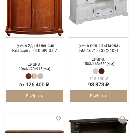
Тумба 2д «Валенсия
Тумба под ТВ «Паола»
Классик» П3.0589.0.07
БМ2.671.0.33(2103)
Д×Ш×В:
1583/
463/
630(мм)
Д×Ш×В:
1064/
470/
915(мм)
113 100 ₽
126 400 ₽
93 873 ₽
От
Выбрать
Выбрать