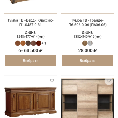
Тумба ТВ «Верди Классик»
Тумба ТВ «Гранде»
П1.0487.0.31
П6.606.0.06 (П606.06)
Д×Ш×В:
Д×Ш×В:
1248/
477/
614(мм)
1382/
540/
616(мм)
+ 1
63 500 ₽
28 000 ₽
От
Выбрать
Выбрать