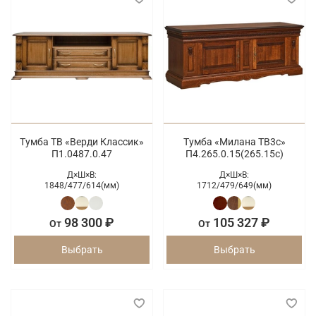
Тумба ТВ «Верди Классик»
Тумба «Милана ТВ3с»
П1.0487.0.47
П4.265.0.15(265.15с)
Д×Ш×В:
Д×Ш×В:
1848/
477/
614(мм)
1712/
479/
649(мм)
98 300 ₽
105 327 ₽
От
От
Выбрать
Выбрать