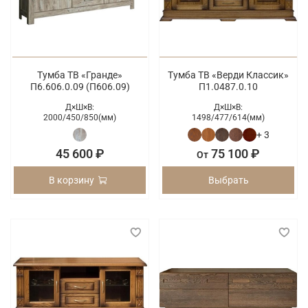
Тумба ТВ «Гранде»
Тумба ТВ «Верди Классик»
П6.606.0.09 (П606.09)
П1.0487.0.10
Д×Ш×В:
Д×Ш×В:
2000/
450/
850(мм)
1498/
477/
614(мм)
+ 3
45 600 ₽
75 100 ₽
От
В корзину
Выбрать