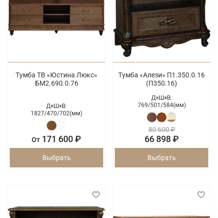
Тумба ТВ «Юстина Люкс»
Тумба «Алези» П1.350.0.16
БМ2.690.0.76
(П350.16)
Д×Ш×В:
769/
501/
584(мм)
Д×Ш×В:
1827/
470/
702(мм)
80 600 ₽
171 600 ₽
66 898 ₽
От
Выбрать
Выбрать