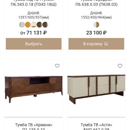
П6.343.0.18 (П343.18Ш)
П6.638.0.03 (П638.03)
Д×Ш×В:
Д×Ш×В:
1297/
505/
557(мм)
1552/
450/
964(мм)
71 131 ₽
23 100 ₽
От
Выбрать
В корзину
Тумба ТВ «Армани»
Тумба ТВ «Асти»
П1.135.0.10
БМ2.667.0.08