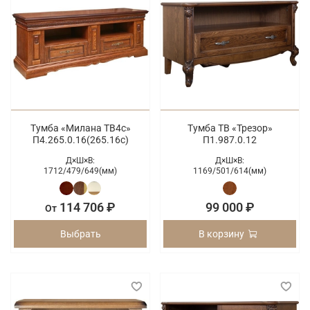
Тумба «Милана ТВ4с»
Тумба ТВ «Трезор»
П4.265.0.16(265.16с)
П1.987.0.12
Д×Ш×В:
Д×Ш×В:
1712/
479/
649(мм)
1169/
501/
614(мм)
114 706 ₽
99 000 ₽
От
Выбрать
В корзину