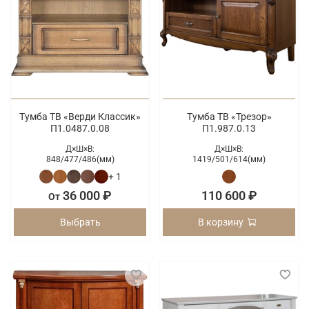
Тумба ТВ «Верди Классик»
Тумба ТВ «Трезор»
П1.0487.0.08
П1.987.0.13
Д×Ш×В:
Д×Ш×В:
848/
477/
486(мм)
1419/
501/
614(мм)
+ 1
36 000 ₽
110 600 ₽
От
Выбрать
В корзину