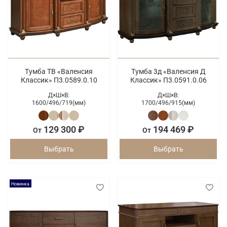
Тумба ТВ «Валенсия
Тумба 3д «Валенсия Д
Классик» П3.0589.0.10
Классик» П3.0591.0.06
Д×Ш×В:
Д×Ш×В:
1600/
496/
719(мм)
1700/
496/
915(мм)
129 300 ₽
194 469 ₽
От
От
Выбрать
Выбрать
Новинка