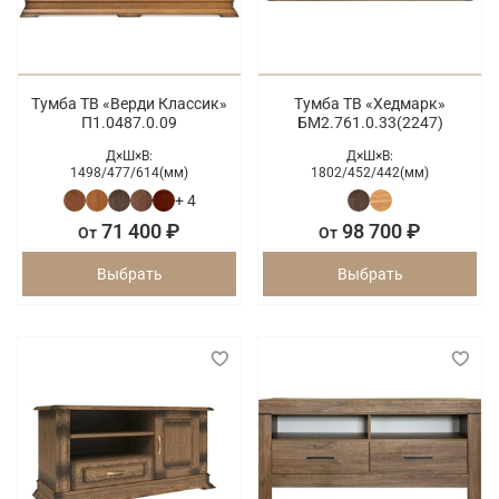
Тумба ТВ «Верди Классик»
Тумба ТВ «Хедмарк»
П1.0487.0.09
БМ2.761.0.33(2247)
Д×Ш×В:
Д×Ш×В:
1498/
477/
614(мм)
1802/
452/
442(мм)
+ 4
71 400 ₽
98 700 ₽
От
От
Выбрать
Выбрать