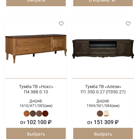
Выбрать
В корзину
Тумба ТВ «Нокс»
Тумба ТВ «Алези»
П4.988.0.10
П1.350.0.27 (П350.27)
Д×Ш×В:
Д×Ш×В:
1610/
471/
585(мм)
1969/
501/
584(мм)
102 100 ₽
151 309 ₽
От
От
Выбрать
Выбрать