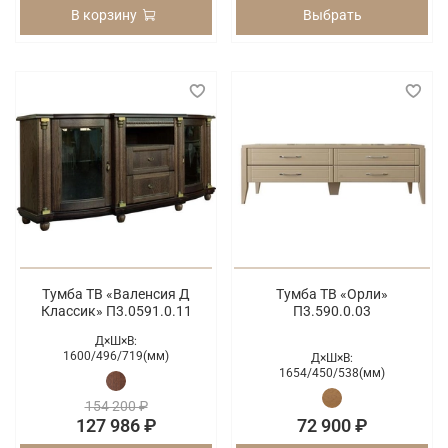
В корзину
Выбрать
Тумба ТВ «Валенсия Д
Тумба ТВ «Орли»
Классик» П3.0591.0.11
П3.590.0.03
Д×Ш×В:
1600/
496/
719(мм)
Д×Ш×В:
1654/
450/
538(мм)
154 200 ₽
127 986 ₽
72 900 ₽