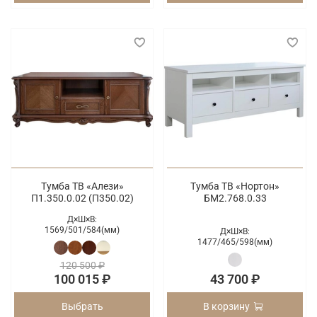
Тумба ТВ «Алези»
Тумба ТВ «Нортон»
П1.350.0.02 (П350.02)
БМ2.768.0.33
Д×Ш×В:
1569/
501/
584(мм)
Д×Ш×В:
1477/
465/
598(мм)
120 500 ₽
100 015 ₽
43 700 ₽
Выбрать
В корзину