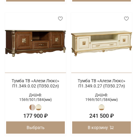
Тумба ТВ «Алези Люкс»
Тумба ТВ «Алези Люкс»
П1.349.0.02 (П350.02л)
П1.349.0.27 (П350.27л)
Д×Ш×В:
Д×Ш×В:
1569/
501/
584(мм)
1969/
501/
584(мм)
177 900 ₽
241 500 ₽
Выбрать
В корзину