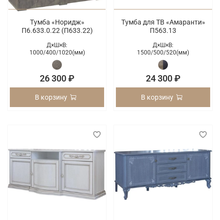
Тумба «Норидж»
Тумба для ТВ «Амаранти»
П6.633.0.22 (П633.22)
П563.13
Д×Ш×В:
Д×Ш×В:
1000/
400/
1020(мм)
1500/
500/
520(мм)
26 300 ₽
24 300 ₽
В корзину
В корзину