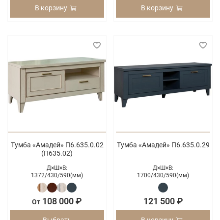
В корзину
В корзину
Тумба «Амадей» П6.635.0.02
Тумба «Амадей» П6.635.0.29
(П635.02)
Д×Ш×В:
Д×Ш×В:
1372/
430/
590(мм)
1700/
430/
590(мм)
108 000 ₽
121 500 ₽
От