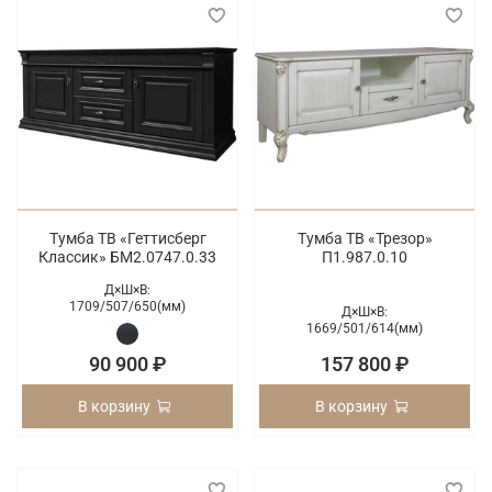
Тумба ТВ «Геттисберг
Тумба ТВ «Трезор»
Классик» БМ2.0747.0.33
П1.987.0.10
Д×Ш×В:
1709/
507/
650(мм)
Д×Ш×В:
1669/
501/
614(мм)
90 900 ₽
157 800 ₽
В корзину
В корзину