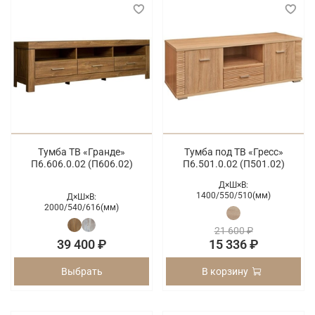
Тумба ТВ «Гранде»
Тумба под ТВ «Гресс»
П6.606.0.02 (П606.02)
П6.501.0.02 (П501.02)
Д×Ш×В:
1400/
550/
510(мм)
Д×Ш×В:
2000/
540/
616(мм)
21 600 ₽
39 400 ₽
15 336 ₽
Выбрать
В корзину