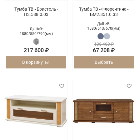
Тумба ТВ «Бристоль»
Тумба ТВ «Флорентина»
П3.588.0.03
БМ2.851.0.33
Д×Ш×В:
1580/
513/
670(мм)
Д×Ш×В:
1880/
550/
790(мм)
108 400 ₽
217 600 ₽
67 208 ₽
В корзину
Выбрать