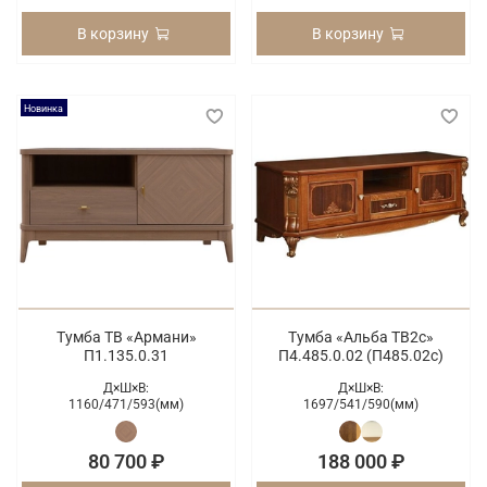
В корзину
В корзину
Новинка
Тумба ТВ «Армани»
Тумба «Альба ТВ2с»
П1.135.0.31
П4.485.0.02 (П485.02с)
Д×Ш×В:
Д×Ш×В:
1160/
471/
593(мм)
1697/
541/
590(мм)
80 700 ₽
188 000 ₽