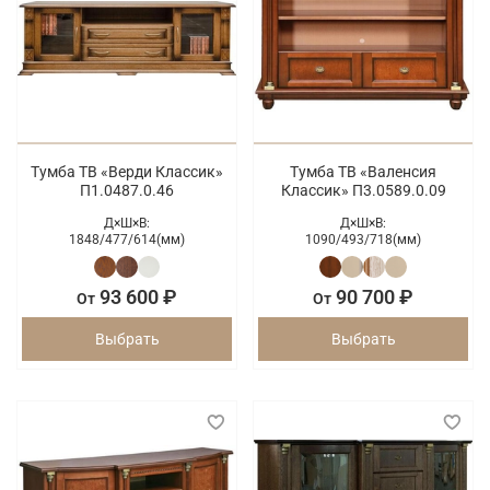
Тумба ТВ «Верди Классик»
Тумба ТВ «Валенсия
П1.0487.0.46
Классик» П3.0589.0.09
Д×Ш×В:
Д×Ш×В:
1848/
477/
614(мм)
1090/
493/
718(мм)
93 600 ₽
90 700 ₽
От
От
Выбрать
Выбрать