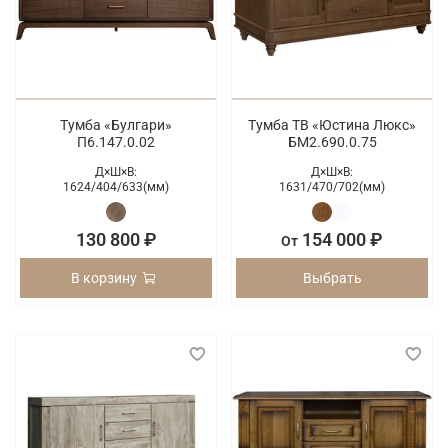
Тумба «Булгари»
Тумба ТВ «Юстина Люкс»
П6.147.0.02
БМ2.690.0.75
Д×Ш×В:
Д×Ш×В:
1624/
404/
633(мм)
1631/
470/
702(мм)
130 800 ₽
154 000 ₽
От
В корзину
Выбрать