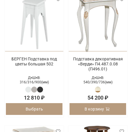
БЕРГЕН Подставка под
Подставка декоративная
цветы большая 502
«Верди» П4.487.0.08
(П496.01)
Д×Ш×В:
Д×Ш×В:
316/
316/
900(мм)
540/
390/
736(мм)
12 810 ₽
54 200 ₽
Выбрать
В корзину