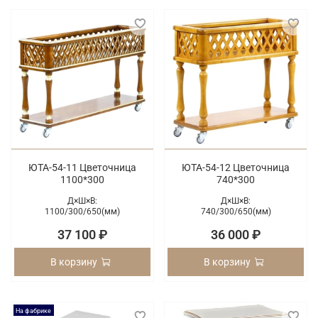
ЮТА-54-11 Цветочница
ЮТА-54-12 Цветочница
1100*300
740*300
Д×Ш×В:
Д×Ш×В:
1100/
300/
650(мм)
740/
300/
650(мм)
37 100 ₽
36 000 ₽
В корзину
В корзину
На фабрике