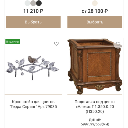
11 210 ₽
28 100 ₽
От
Выбрать
Выбрать
В наличии
Кронштейн для цветов
Подставка под цветы
"Терра Спринг" Арт.79035
«Алези» П1.350.0.20
(П350.20)
Д×Ш×В:
599/
599/
558(мм)