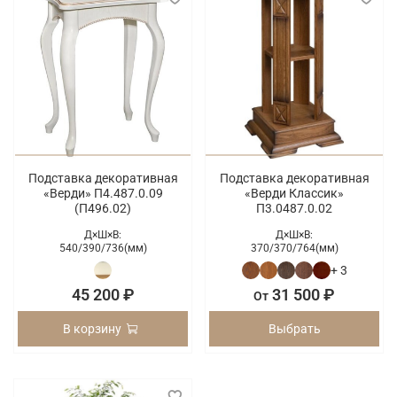
Подставка декоративная
Подставка декоративная
«Верди» П4.487.0.09
«Верди Классик»
(П496.02)
П3.0487.0.02
Д×Ш×В:
Д×Ш×В:
540/
390/
736(мм)
370/
370/
764(мм)
+ 3
45 200 ₽
31 500 ₽
От
В корзину
Выбрать