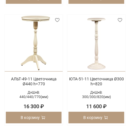
АЛЬТ-49-11 Цветочница
ЮТА-51-11 Цветочница Ø300
Ø440 h=770
h=820
Д×Ш×В:
Д×Ш×В:
440/
440/
770(мм)
300/
300/
820(мм)
16 300 ₽
11 600 ₽
В корзину
В корзину