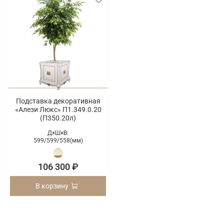
Подставка декоративная
«Алези Люкс» П1.349.0.20
(П350.20л)
Д×Ш×В:
599/
599/
558(мм)
106 300 ₽
В корзину