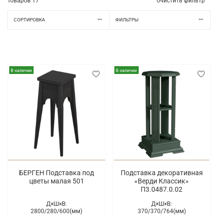
Товаров
17
очистить фильтр
СОРТИРОВКА
ФИЛЬТРЫ
В наличии
В наличии
БЕРГЕН Подставка под
Подставка декоративная
цветы малая 501
«Верди Классик»
П3.0487.0.02
Д×Ш×В:
Д×Ш×В:
2800/
280/
600(мм)
370/
370/
764(мм)