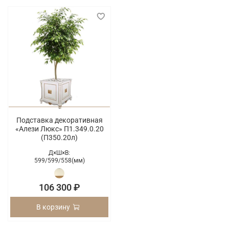
Подставка декоративная
«Алези Люкс» П1.349.0.20
(П350.20л)
Д×Ш×В:
599/
599/
558(мм)
106 300 ₽
В корзину