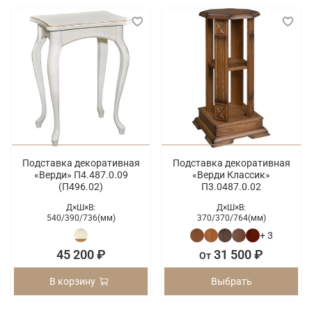
Подставка декоративная
Подставка декоративная
«Верди» П4.487.0.09
«Верди Классик»
(П496.02)
П3.0487.0.02
Д×Ш×В:
Д×Ш×В:
540/
390/
736(мм)
370/
370/
764(мм)
+ 3
45 200 ₽
31 500 ₽
От
В корзину
Выбрать