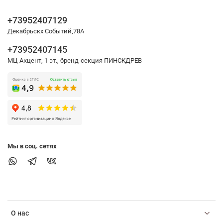
+73952407129
Декабрьскх Событий,78А
+73952407145
МЦ Акцент, 1 эт., бренд-секция ПИНСКДРЕВ
Мы в соц. сетях
О нас