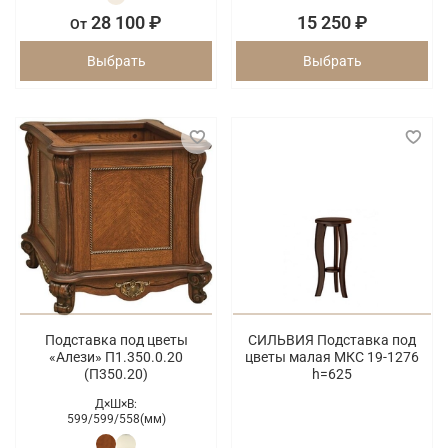
28 100 ₽
15 250 ₽
От
Выбрать
Выбрать
Подставка под цветы
СИЛЬВИЯ Подставка под
«Алези» П1.350.0.20
цветы малая МКС 19-1276
(П350.20)
h=625
Д×Ш×В:
599/
599/
558(мм)