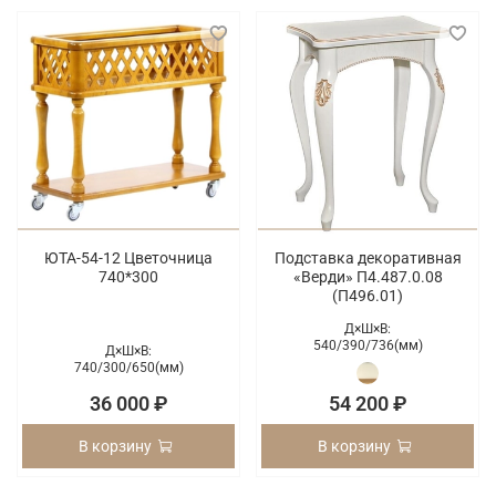
ЮТА-54-12 Цветочница
Подставка декоративная
740*300
«Верди» П4.487.0.08
(П496.01)
Д×Ш×В:
540/
390/
736(мм)
Д×Ш×В:
740/
300/
650(мм)
36 000 ₽
54 200 ₽
В корзину
В корзину