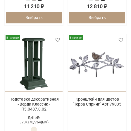
11 210 ₽
12 810 ₽
Выбрать
Выбрать
В наличии
В наличии
Подставка декоративная
Кронштейн для цветов
«Верди Классик»
"Терра Спринг" Арт.79035
П3.0487.0.02
Д×Ш×В:
370/
370/
764(мм)