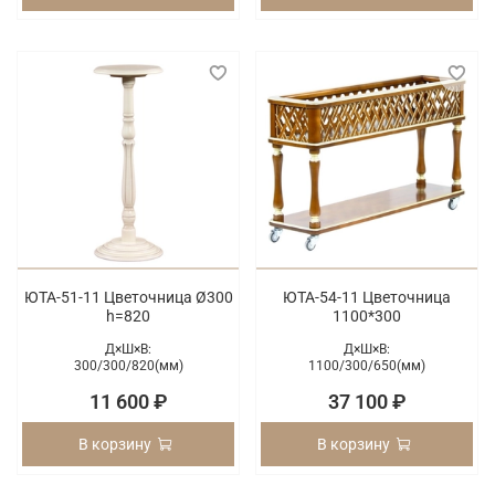
ЮТА-51-11 Цветочница Ø300
ЮТА-54-11 Цветочница
h=820
1100*300
Д×Ш×В:
Д×Ш×В:
300/
300/
820(мм)
1100/
300/
650(мм)
11 600 ₽
37 100 ₽
В корзину
В корзину