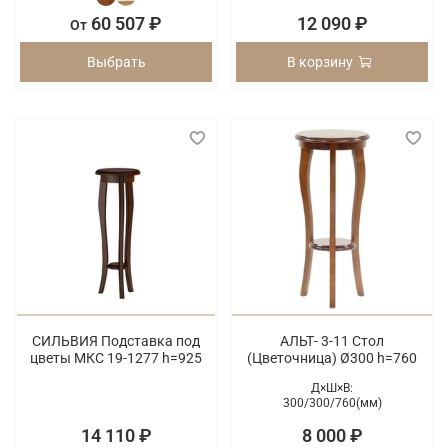
60 507 ₽
12 090 ₽
От
Выбрать
В корзину
СИЛЬВИЯ Подставка под
АЛЬТ- 3-11 Стол
цветы МКС 19-1277 h=925
(Цветочница) Ø300 h=760
Д×Ш×В:
300/
300/
760(мм)
14 110 ₽
8 000 ₽