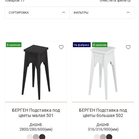
Товаров
17
очистить фильтр
СОРТИРОВКА
ФИЛЬТРЫ
В наличии
На фабрике
В наличии
БЕРГЕН Подставка под
БЕРГЕН Подставка под
цветы малая 501
цветы большая 502
Д×Ш×В:
Д×Ш×В:
2800/
280/
600(мм)
316/
316/
900(мм)