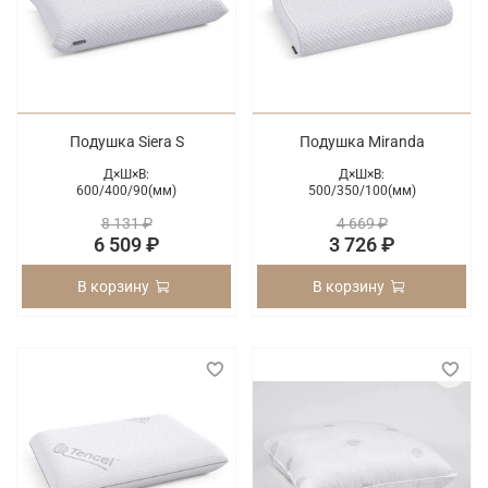
Подушка Siera S
Подушка Miranda
Д×Ш×В:
Д×Ш×В:
600/
400/
90(мм)
500/
350/
100(мм)
8 131 ₽
4 669 ₽
6 509 ₽
3 726 ₽
В корзину
В корзину