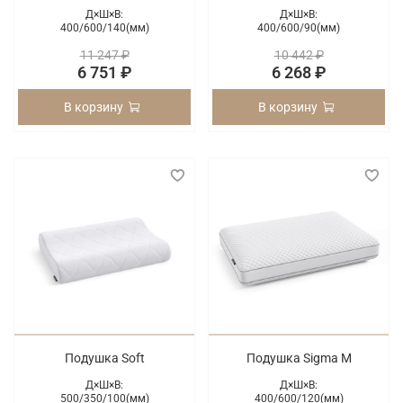
Д×Ш×В:
Д×Ш×В:
400/
600/
140(мм)
400/
600/
90(мм)
11 247 ₽
10 442 ₽
6 751 ₽
6 268 ₽
В корзину
В корзину
Подушка Soft
Подушка Sigma M
Д×Ш×В:
Д×Ш×В:
500/
350/
100(мм)
400/
600/
120(мм)