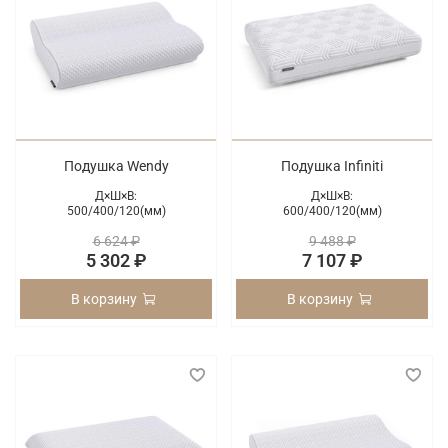
Подушка Wendy
Подушка Infiniti
Д×Ш×В:
Д×Ш×В:
500/
400/
120(мм)
600/
400/
120(мм)
6 624 ₽
9 488 ₽
5 302 ₽
7 107 ₽
В корзину
В корзину