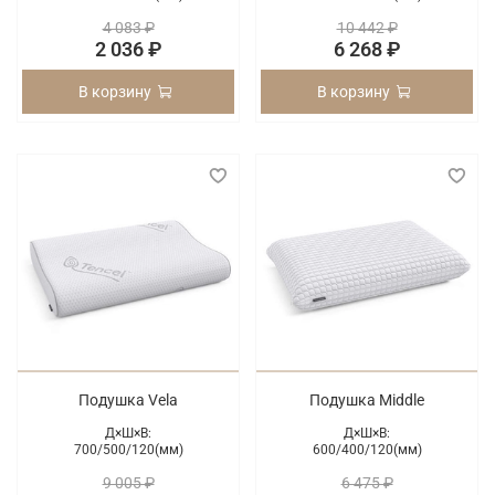
4 083 ₽
10 442 ₽
2 036 ₽
6 268 ₽
В корзину
В корзину
Подушка Vela
Подушка Middle
Д×Ш×В:
Д×Ш×В:
700/
500/
120(мм)
600/
400/
120(мм)
9 005 ₽
6 475 ₽