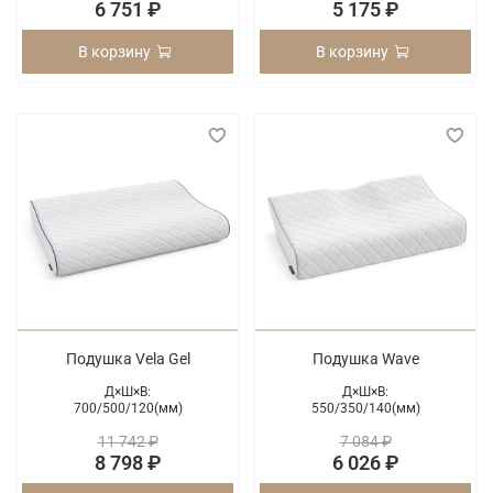
6 751 ₽
5 175 ₽
В корзину
В корзину
Подушка Vela Gel
Подушка Wave
Д×Ш×В:
Д×Ш×В:
700/
500/
120(мм)
550/
350/
140(мм)
11 742 ₽
7 084 ₽
8 798 ₽
6 026 ₽