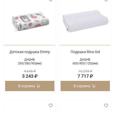
Детская подушка Emmy
Подушка Rina Gel
Д×Ш×В:
Д×Ш×В:
260/
380/
90(мм)
600/
400/
120(мм)
4 646 ₽
10 293 ₽
3 243 ₽
7 717 ₽
В корзину
В корзину