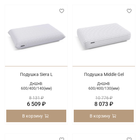
Подушка Siera L
Подушка Middle Gel
Д×Ш×В:
Д×Ш×В:
600/
400/
140(мм)
600/
400/
130(мм)
8 131 ₽
10 776 ₽
6 509 ₽
8 073 ₽
В корзину
В корзину