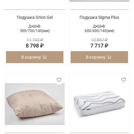
Подушка Orion Gel
Подушка Sigma Plus
Д×Ш×В:
Д×Ш×В:
500/
700/
140(мм)
600/
400/
140(мм)
11 742 ₽
12 857 ₽
8 798 ₽
7 717 ₽
В корзину
В корзину