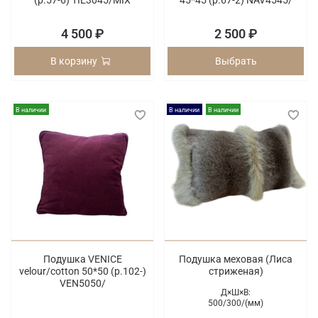
(p.57-6) TIE3045/MIX
45*45 (p.67-2) NAV4545/
4 500 ₽
2 500 ₽
В корзину
Выбрать
В наличии
В наличии
В наличии
Подушка VENICE
Подушка меховая (Лиса
velour/cotton 50*50 (p.102-)
стриженая)
VEN5050/
Д×Ш×В:
500/
300/
(мм)