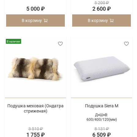
5 200 ₽
5 000 ₽
2 600 ₽
В корзину
В корзину
В наличии
Подушка меховая (Ондатра
Подушка Siera M
стриженая)
Д×Ш×В:
600/
400/
120(мм)
3 510 ₽
8 131 ₽
1 755 ₽
6 509 ₽