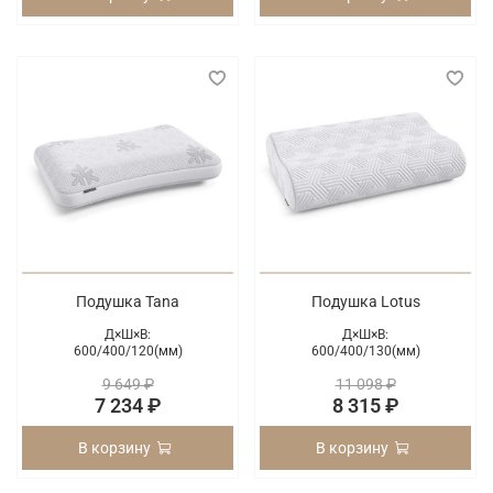
Подушка Tana
Подушка Lotus
Д×Ш×В:
Д×Ш×В:
600/
400/
120(мм)
600/
400/
130(мм)
9 649 ₽
11 098 ₽
7 234 ₽
8 315 ₽
В корзину
В корзину