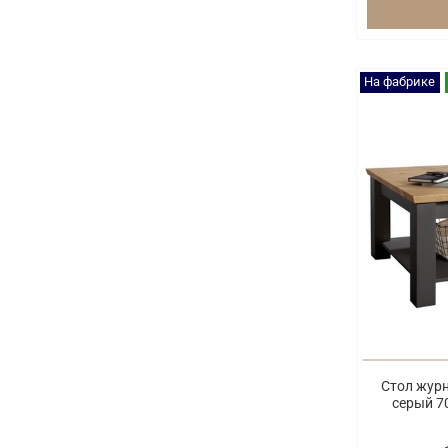
На фабрике
Стол жур
серый 7