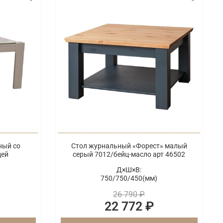
ный со
Стол журнальный «Форест» малый
цей
серый 7012/бейц-масло арт 46502
Д×Ш×В:
750/
750/
450(мм)
26 790 ₽
22 772 ₽