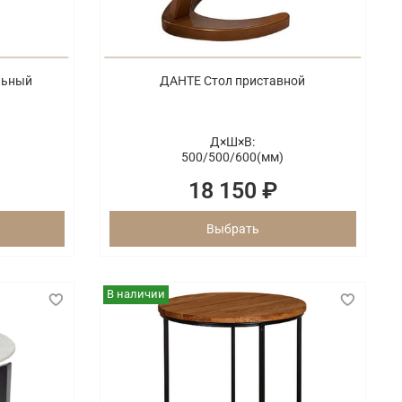
льный
ДАНТЕ Стол приставной
Д×Ш×В:
500/
500/
600(мм)
18 150 ₽
Выбрать
В наличии