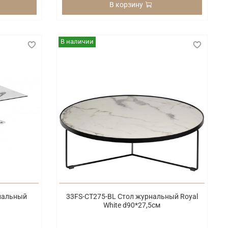
В корзину
В наличии
нальный
33FS-CT275-BL Стол журнальный Royal
White d90*27,5см