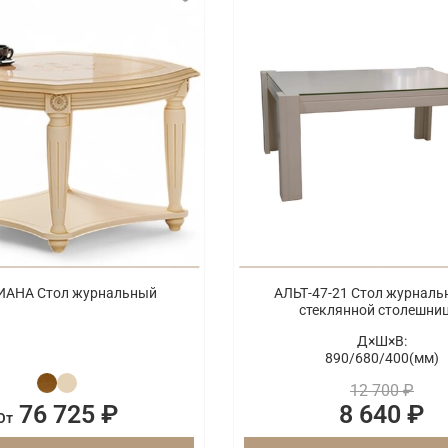
АНА Стол журнальный
АЛЬТ-47-21 Стол журналь
стеклянной столешни
Д×Ш×В:
890/
680/
400(мм)
12 700 ₽
76 725 ₽
8 640 ₽
От