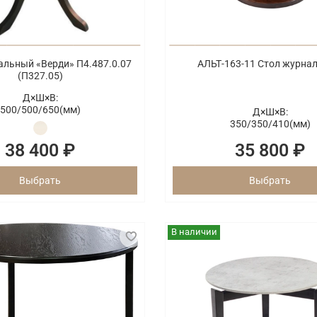
альный «Верди» П4.487.0.07
АЛЬТ-163-11 Стол журна
(П327.05)
Д×Ш×В:
500/
500/
650(мм)
Д×Ш×В:
350/
350/
410(мм)
38 400 ₽
35 800 ₽
Выбрать
Выбрать
В наличии