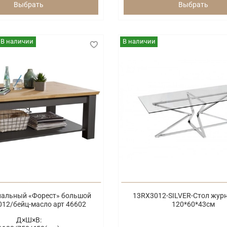
Выбрать
Выбрать
В наличии
В наличии
нальный «Форест» большой
13RX3012-SILVER-Стол жур
012/бейц-масло арт 46602
120*60*43см
Д×Ш×В: