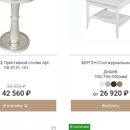
E Приставной столик Арт.
БЕРГЕН Стол журнальны
FB.ST.FL.101
Д×Ш×В:
700/
700/
550(мм)
60 800 ₽
42 560 ₽
26 920 ₽
От
В корзину
Выбрать
В наличии