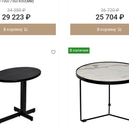
1100/
750/
450(мм)
34 380 ₽
36 720 ₽
29 223 ₽
25 704 ₽
В корзину
В корзину
В наличии