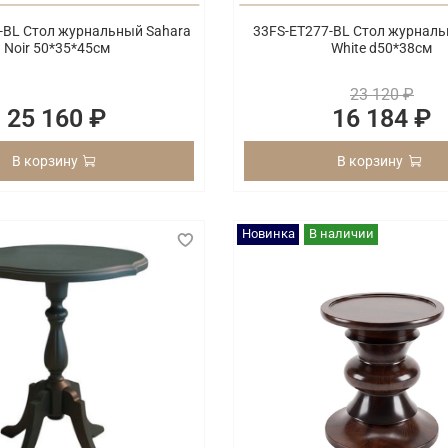
-BL Стол журнальный Sahara
33FS-ET277-BL Стол журналь
Noir 50*35*45см
White d50*38см
23 120 ₽
25 160 ₽
16 184 ₽
В корзину
В корзину
Новинка
В наличии