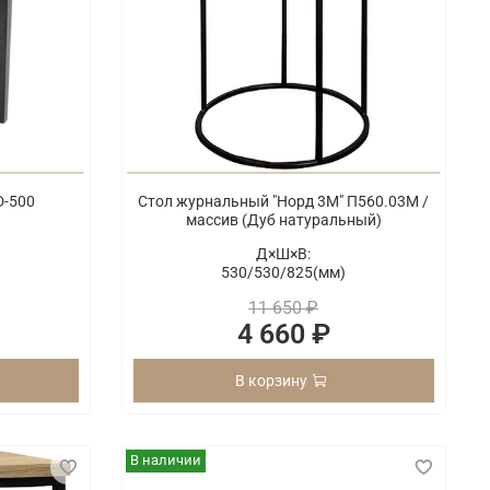
D-500
Стол журнальный "Норд 3М" П560.03М /
массив (Дуб натуральный)
Д×Ш×В:
530/
530/
825(мм)
11 650 ₽
4 660 ₽
В корзину
В наличии