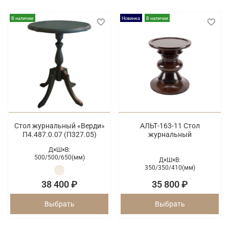
В наличии
Новинка
В наличии
Стол журнальный «Верди»
АЛЬТ-163-11 Стол
П4.487.0.07 (П327.05)
журнальный
Д×Ш×В:
500/
500/
650(мм)
Д×Ш×В:
350/
350/
410(мм)
38 400 ₽
35 800 ₽
Выбрать
Выбрать