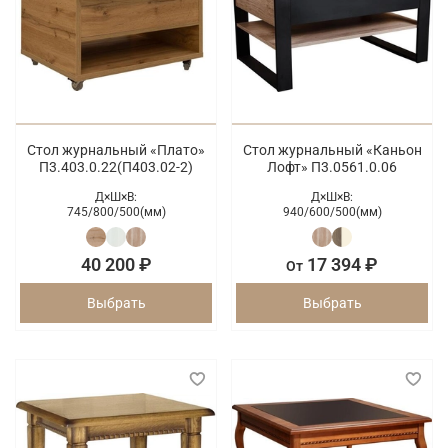
Стол журнальный «Плато»
Стол журнальный «Каньон
П3.403.0.22(П403.02-2)
Лофт» П3.0561.0.06
Д×Ш×В:
Д×Ш×В:
745/
800/
500(мм)
940/
600/
500(мм)
40 200 ₽
17 394 ₽
От
Выбрать
Выбрать