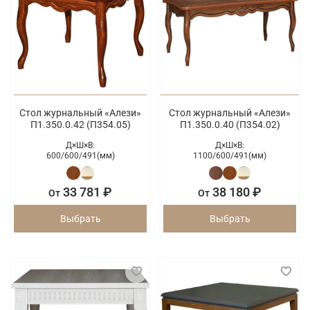
Стол журнальный «Алези»
Стол журнальный «Алези»
П1.350.0.42 (П354.05)
П1.350.0.40 (П354.02)
Д×Ш×В:
Д×Ш×В:
600/
600/
491(мм)
1100/
600/
491(мм)
33 781 ₽
38 180 ₽
От
От
Выбрать
Выбрать