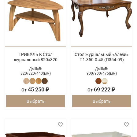
ТРИВУЛЬ К Стол
Стол журнальный «Алези»
журнальный 820х820
П1.350.0.45 (П354.09)
Д×Ш×В:
Д×Ш×В:
820/
820/
440(мм)
900/
900/
475(мм)
45 250 ₽
69 222 ₽
От
От
Выбрать
Выбрать