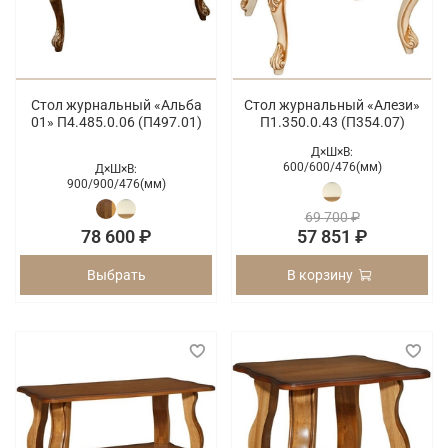
Стол журнальный «Альба
Стол журнальный «Алези»
01» П4.485.0.06 (П497.01)
П1.350.0.43 (П354.07)
Д×Ш×В:
600/
600/
476(мм)
Д×Ш×В:
900/
900/
476(мм)
69 700 ₽
78 600 ₽
57 851 ₽
Выбрать
В корзину