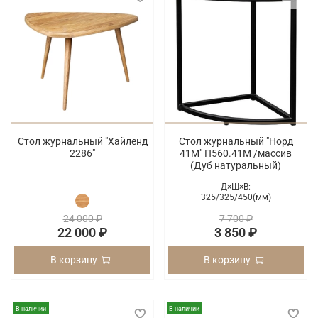
Стол журнальный "Хайленд
Стол журнальный "Норд
2286"
41М" П560.41М /массив
(Дуб натуральный)
Д×Ш×В:
325/
325/
450(мм)
24 000 ₽
7 700 ₽
22 000 ₽
3 850 ₽
В корзину
В корзину
В наличии
В наличии