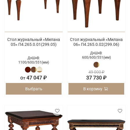
Стол журнальный «Милана
Стол журнальный «Милана
05» П4.265.0.01(299.05)
06» П4.265.0.02(299.06)
Д×Ш×В:
600/
600/
551(мм)
Д×Ш×В:
1100/
600/
551(мм)
49 000 ₽
47 047 ₽
37 730 ₽
От
Выбрать
В корзину