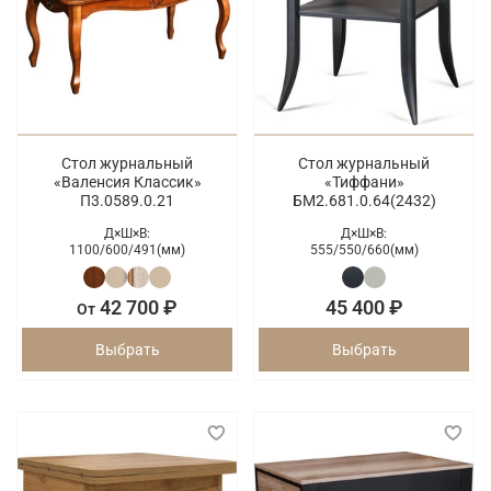
Стол журнальный
Стол журнальный
«Валенсия Классик»
«Тиффани»
П3.0589.0.21
БМ2.681.0.64(2432)
Д×Ш×В:
Д×Ш×В:
1100/
600/
491(мм)
555/
550/
660(мм)
42 700 ₽
45 400 ₽
От
Выбрать
Выбрать