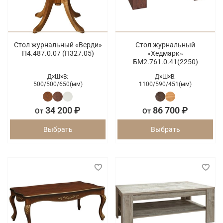
Стол журнальный «Верди»
Стол журнальный
П4.487.0.07 (П327.05)
«Хедмарк»
БМ2.761.0.41(2250)
Д×Ш×В:
Д×Ш×В:
500/
500/
650(мм)
1100/
590/
451(мм)
34 200 ₽
86 700 ₽
От
От
Выбрать
Выбрать