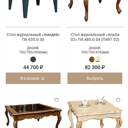
Стол журнальный «Амадей»
Стол журнальный «Альба
П6.635.0.30
02» П4.485.0.04 (П497.02)
Д×Ш×В:
Д×Ш×В:
700/
700/
450(мм)
700/
700/
476(мм)
44 700 ₽
82 300 ₽
В корзину
Выбрать