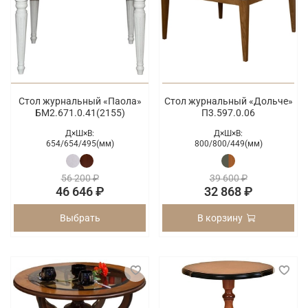
Стол журнальный «Паола»
Стол журнальный «Дольче»
БМ2.671.0.41(2155)
П3.597.0.06
Д×Ш×В:
Д×Ш×В:
654/
654/
495(мм)
800/
800/
449(мм)
56 200 ₽
39 600 ₽
46 646 ₽
32 868 ₽
Выбрать
В корзину