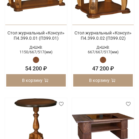
Стол журнальный «Консул»
Стол журнальный «Консул»
П4.399.0.01 (П399.01)
П4.399.0.02 (П399.02)
Д×Ш×В:
Д×Ш×В:
1150/
667/
517(мм)
667/
667/
517(мм)
54 200 ₽
47 200 ₽
В корзину
В корзину