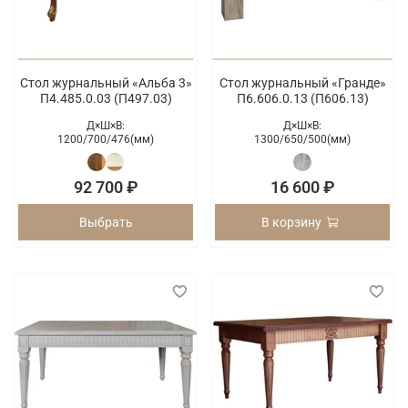
Стол журнальный «Альба 3»
Стол журнальный «Гранде»
П4.485.0.03 (П497.03)
П6.606.0.13 (П606.13)
Д×Ш×В:
Д×Ш×В:
1200/
700/
476(мм)
1300/
650/
500(мм)
92 700 ₽
16 600 ₽
Выбрать
В корзину