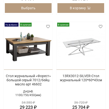
Выбрать
В корзину
На фабрике
В наличии
В наличии
Стол журнальный «Форест»
13RX3012-SILVER-Стол
большой серый 7012/бейц-
журнальный 120*60*43см
масло арт 46602
Д×Ш×В:
1100/
750/
450(мм)
34 380 ₽
36 720 ₽
29 223 ₽
25 704 ₽