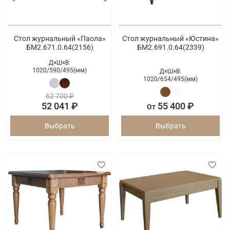
Стол журнальный «Паола»
Стол журнальный «Юстина»
БМ2.671.0.64(2156)
БМ2.691.0.64(2339)
Д×Ш×В:
1020/
590/
495(мм)
Д×Ш×В:
1020/
654/
495(мм)
62 700 ₽
52 041 ₽
55 400 ₽
От
Выбрать
Выбрать