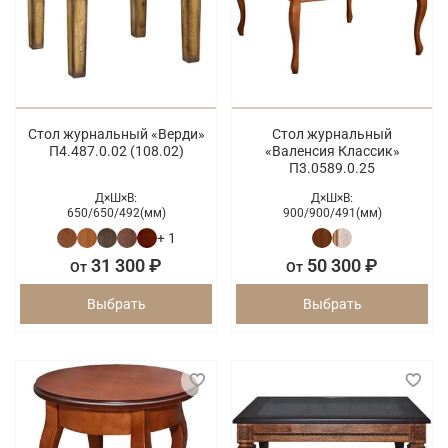
Стол журнальный «Верди»
Стол журнальный
П4.487.0.02 (108.02)
«Валенсия Классик»
П3.0589.0.25
Д×Ш×В:
Д×Ш×В:
650/
650/
492(мм)
900/
900/
491(мм)
+ 1
31 300 ₽
50 300 ₽
От
От
Выбрать
Выбрать