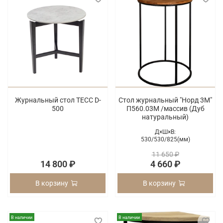
Журнальный стол ТЕСС D-
Стол журнальный "Норд 3М"
500
П560.03М /массив (Дуб
натуральный)
Д×Ш×В:
530/
530/
825(мм)
11 650 ₽
14 800 ₽
4 660 ₽
В корзину
В корзину
В наличии
В наличии