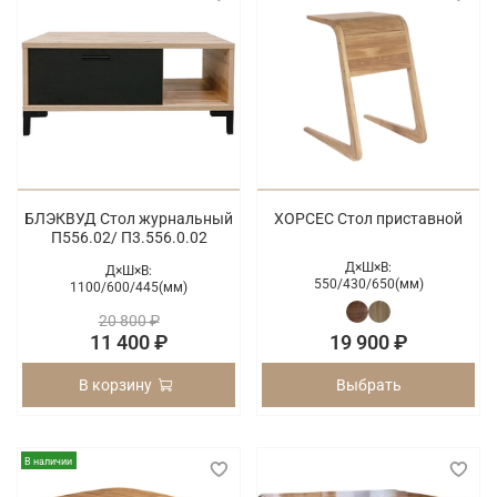
БЛЭКВУД Стол журнальный
ХОРСЕС Стол приставной
П556.02/ П3.556.0.02
Д×Ш×В:
Д×Ш×В:
550/
430/
650(мм)
1100/
600/
445(мм)
20 800 ₽
11 400 ₽
19 900 ₽
В корзину
Выбрать
В наличии