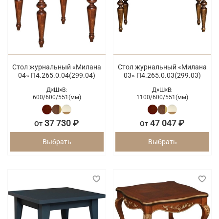
Стол журнальный «Милана
Стол журнальный «Милана
04» П4.265.0.04(299.04)
03» П4.265.0.03(299.03)
Д×Ш×В:
Д×Ш×В:
600/
600/
551(мм)
1100/
600/
551(мм)
37 730 ₽
47 047 ₽
От
От
Выбрать
Выбрать