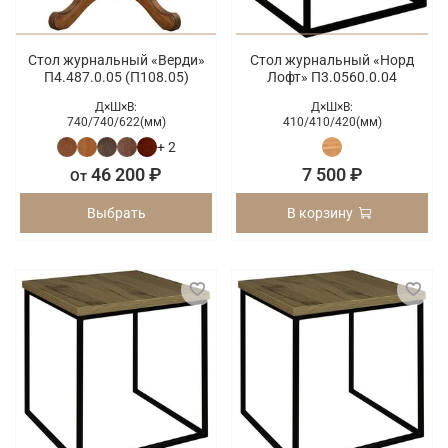
Стол журнальный «Верди»
Стол журнальный «Норд
П4.487.0.05 (П108.05)
Лофт» П3.0560.0.04
Д×Ш×В:
Д×Ш×В:
740/
740/
622(мм)
410/
410/
420(мм)
+ 2
46 200 ₽
7 500 ₽
От
Выбрать
В корзину