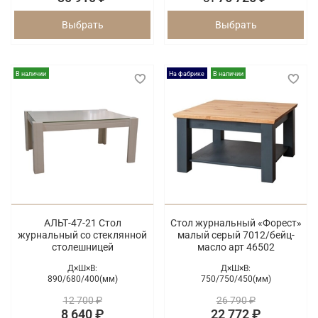
Выбрать
Выбрать
В наличии
На фабрике
В наличии
АЛЬТ-47-21 Стол
Стол журнальный «Форест»
журнальный со стеклянной
малый серый 7012/бейц-
столешницей
масло арт 46502
Д×Ш×В:
Д×Ш×В:
890/
680/
400(мм)
750/
750/
450(мм)
12 700 ₽
26 790 ₽
8 640 ₽
22 772 ₽