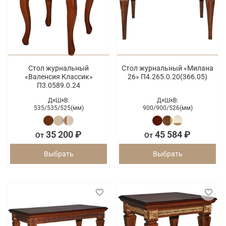
Стол журнальный
Стол журнальный «Милана
«Валенсия Классик»
26» П4.265.0.20(366.05)
П3.0589.0.24
Д×Ш×В:
Д×Ш×В:
535/
535/
525(мм)
900/
900/
526(мм)
35 200 ₽
45 584 ₽
От
От
Выбрать
Выбрать