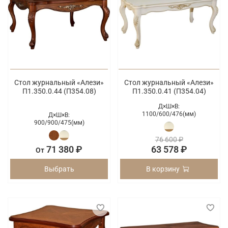
Стол журнальный «Алези»
Стол журнальный «Алези»
П1.350.0.44 (П354.08)
П1.350.0.41 (П354.04)
Д×Ш×В:
1100/
600/
476(мм)
Д×Ш×В:
900/
900/
475(мм)
76 600 ₽
71 380 ₽
63 578 ₽
От
Выбрать
В корзину