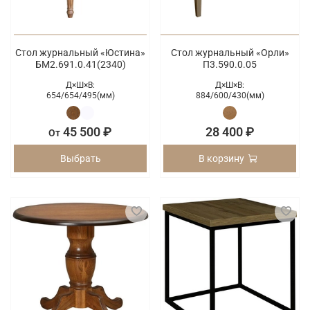
Стол журнальный «Юстина»
Стол журнальный «Орли»
БМ2.691.0.41(2340)
П3.590.0.05
Д×Ш×В:
Д×Ш×В:
654/
654/
495(мм)
884/
600/
430(мм)
45 500 ₽
28 400 ₽
От
Выбрать
В корзину