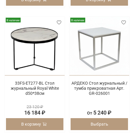
В наличии
В наличии
33FS-ET277-BL Стол
АРДЕКО Стол журнальный /
журнальный Royal White
тумба прикроватная Арт.
d50*38см
GR-026001
23 120 ₽
16 184 ₽
5 240 ₽
От
В корзину
Выбрать