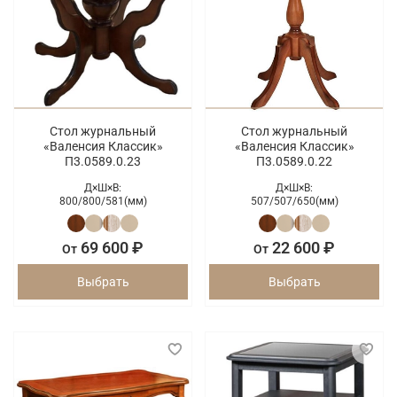
Стол журнальный
Стол журнальный
«Валенсия Классик»
«Валенсия Классик»
П3.0589.0.23
П3.0589.0.22
Д×Ш×В:
Д×Ш×В:
800/
800/
581(мм)
507/
507/
650(мм)
69 600 ₽
22 600 ₽
От
От
Выбрать
Выбрать