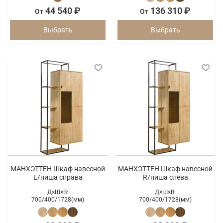
44 540 ₽
136 310 ₽
От
От
Выбрать
Выбрать
МАНХЭТТЕН Шкаф навесной
МАНХЭТТЕН Шкаф навесной
L/ниша справа
R/ниша слева
Д×Ш×В:
Д×Ш×В:
700/
400/
1728(мм)
700/
400/
1728(мм)