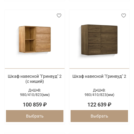
Шкаф навесной "Гринвуд" 2
Шкаф навесной "Гринвуд" 2
(с нишей)
Д×Ш×В:
Д×Ш×В:
980/
410/
823(мм)
980/
410/
823(мм)
100 859 ₽
122 639 ₽
Выбрать
Выбрать