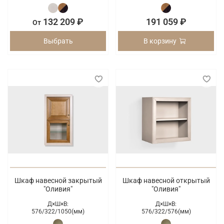
132 209 ₽
191 059 ₽
От
Выбрать
В корзину
Шкаф навесной закрытый
Шкаф навесной открытый
"Оливия"
"Оливия"
Д×Ш×В:
Д×Ш×В:
576/
322/
1050(мм)
576/
322/
576(мм)