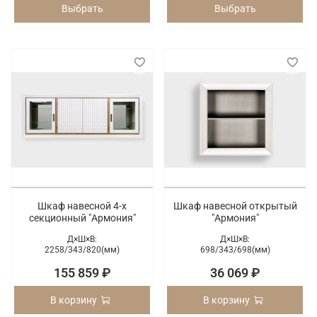
Выбрать
Выбрать
Шкаф навесной 4-х
Шкаф навесной открытый
секционный "Армония"
"Армония"
Д×Ш×В:
Д×Ш×В:
2258/
343/
820(мм)
698/
343/
698(мм)
155 859 ₽
36 069 ₽
В корзину
В корзину