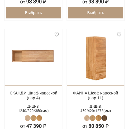
93 890 ₽
93 890 ₽
От
От
Выбрать
Выбрать
СКАНДИ Шкаф навесной
ФАИНА Шкаф навесной
(вар.4)
(вар.1L)
Д×Ш×В:
Д×Ш×В:
1240/
320/
350(мм)
450/
420/
1272(мм)
47 390 ₽
80 850 ₽
От
От