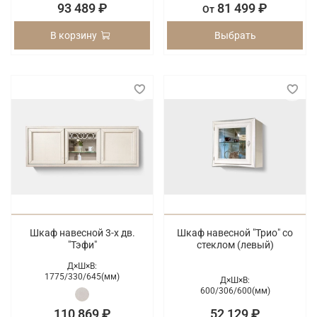
93 489 ₽
81 499 ₽
От
В корзину
Выбрать
Шкаф навесной 3-х дв.
Шкаф навесной "Трио" со
"Тэфи"
стеклом (левый)
Д×Ш×В:
1775/
330/
645(мм)
Д×Ш×В:
600/
306/
600(мм)
110 869 ₽
52 129 ₽