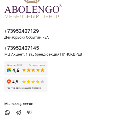
+73952407129
Декабрьскх Событий,78А
+73952407145
МЦ Акцент, 1 эт., бренд-секция ПИНСКДРЕВ
Мы в соц. сетях