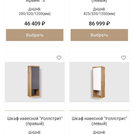
"Ирвинг" 3
(левый)
Д×Ш×В:
Д×Ш×В:
200/
320/
1200(мм)
425/
320/
1200(мм)
46 409 ₽
86 999 ₽
Выбрать
Выбрать
Шкаф навесной "Уоллстрит"
Шкаф навесной "Уоллстрит"
(правый)
(левый)
Д×Ш×В:
Д×Ш×В: