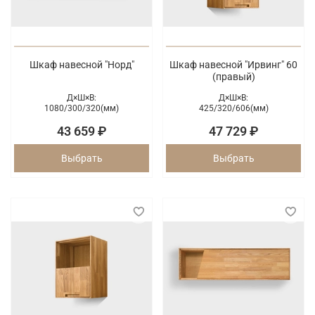
Шкаф навесной "Норд"
Шкаф навесной "Ирвинг" 60
(правый)
Д×Ш×В:
Д×Ш×В:
1080/
300/
320(мм)
425/
320/
606(мм)
43 659 ₽
47 729 ₽
Выбрать
Выбрать