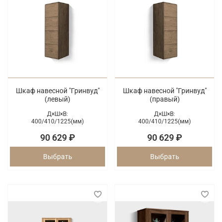
Шкаф навесной "Гринвуд"
Шкаф навесной "Гринвуд"
(левый)
(правый)
Д×Ш×В:
Д×Ш×В:
400/
410/
1225(мм)
400/
410/
1225(мм)
90 629 ₽
90 629 ₽
Выбрать
Выбрать