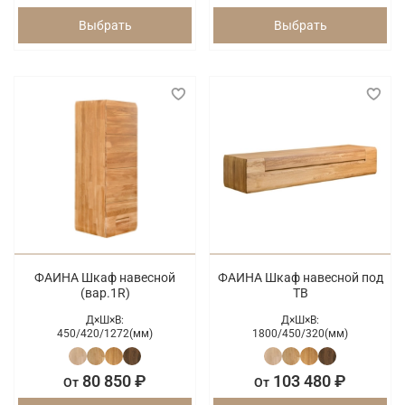
Выбрать
Выбрать
ФАИНА Шкаф навесной
ФАИНА Шкаф навесной под
(вар.1R)
ТВ
Д×Ш×В:
Д×Ш×В:
450/
420/
1272(мм)
1800/
450/
320(мм)
80 850 ₽
103 480 ₽
От
От