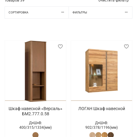
Товаров
39
очистить фильтр
СОРТИРОВКА
ФИЛЬТРЫ
Шкаф навесной «Версаль»
ЛОГАН Шкаф навесной
БМ2.777.0.58
Д×Ш×В:
Д×Ш×В:
400/
315/
1334(мм)
902/
378/
1196(мм)