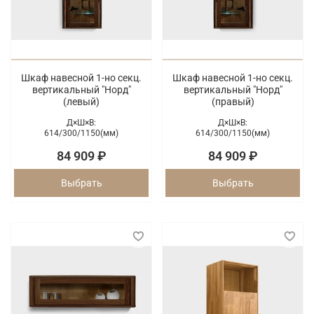
Шкаф навесной 1-но секц.
Шкаф навесной 1-но секц.
вертикальный "Норд"
вертикальный "Норд"
(левый)
(правый)
Д×Ш×В:
Д×Ш×В:
614/
300/
1150(мм)
614/
300/
1150(мм)
84 909 ₽
84 909 ₽
Выбрать
Выбрать