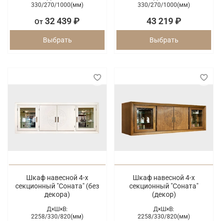
330/
270/
1000(мм)
330/
270/
1000(мм)
32 439 ₽
43 219 ₽
От
Выбрать
Выбрать
Шкаф навесной 4-х
Шкаф навесной 4-х
секционный "Соната" (без
секционный "Соната"
декора)
(декор)
Д×Ш×В:
Д×Ш×В:
2258/
330/
820(мм)
2258/
330/
820(мм)