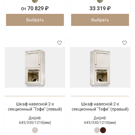
70 829 ₽
33 319 ₽
От
Выбрать
Выбрать
Шкаф навесной 2-х
Шкаф навесной 2-х
секционный "Тэфи" (левый)
секционный "Тэфи" (правый)
Д×Ш×В:
Д×Ш×В:
645/
330/
1210(мм)
645/
330/
1210(мм)