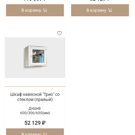
В корзину
В корзину
Шкаф навесной "Трио" со
стеклом (правый)
Д×Ш×В:
600/
306/
600(мм)
52 129 ₽
В корзину