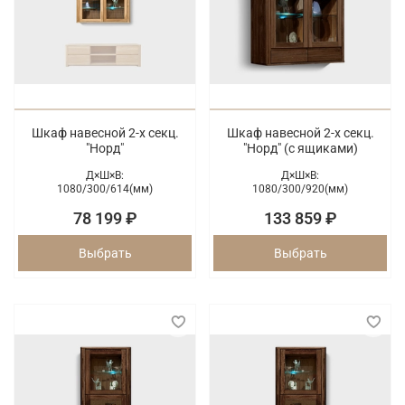
Шкаф навесной 2-х секц.
Шкаф навесной 2-х секц.
"Норд"
"Норд" (с ящиками)
Д×Ш×В:
Д×Ш×В:
1080/
300/
614(мм)
1080/
300/
920(мм)
78 199 ₽
133 859 ₽
Выбрать
Выбрать