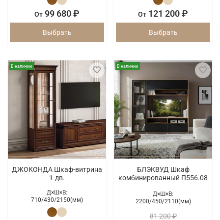
99 680 ₽
121 200 ₽
От
От
Выбрать
Выбрать
В наличии
В наличии
ДЖОКОНДА Шкаф-витрина
БЛЭКВУД Шкаф
1-дв.
комбинированный П556.08
Д×Ш×В:
Д×Ш×В:
710/
430/
2150(мм)
2200/
450/
2110(мм)
81 200 ₽