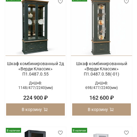
Шкаф комбинированный 2д
Шкаф комбинированный
«Верди Классик»
«Верди Классик»
П1.0487.0.55
П1.0487.0.58(-01)
Д×Ш×В:
Д×Ш×В:
1148/
477/
2240(мм)
698/
477/
2240(мм)
224 900 ₽
162 600 ₽
В корзину
В корзину
В наличии
В наличии