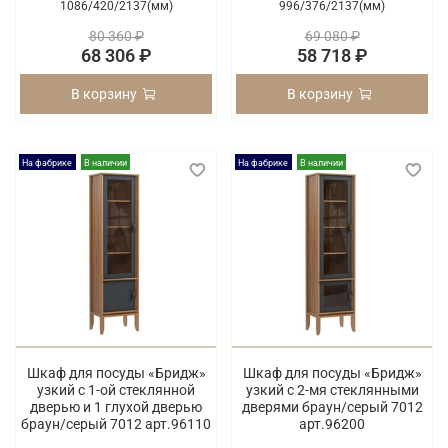
1086/
420/
2137(мм)
996/
376/
2137(мм)
80 360 ₽
69 080 ₽
68 306 ₽
58 718 ₽
В корзину
В корзину
На фабрике
В наличии
На фабрике
В наличии
Шкаф для посуды «Бридж»
Шкаф для посуды «Бридж»
узкий с 1-ой стеклянной
узкий с 2-мя стеклянными
дверью и 1 глухой дверью
дверями браун/серый 7012
браун/серый 7012 арт.96110
арт.96200