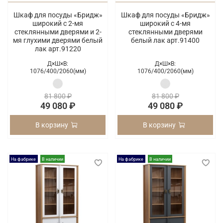
Шкаф для посуды «Бридж»
Шкаф для посуды «Бридж»
широкий с 2-мя
широкий с 4-мя
стеклянными дверями и 2-
стеклянными дверями
мя глухими дверями белый
белый лак арт.91400
лак арт.91220
Д×Ш×В:
Д×Ш×В:
1076/
400/
2060(мм)
1076/
400/
2060(мм)
81 800 ₽
81 800 ₽
49 080 ₽
49 080 ₽
В корзину
В корзину
На фабрике
В наличии
На фабрике
В наличии