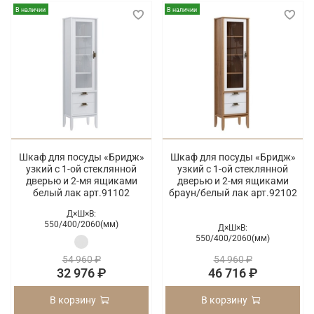
В наличии
В наличии
Шкаф для посуды «Бридж»
Шкаф для посуды «Бридж»
узкий с 1-ой стеклянной
узкий с 1-ой стеклянной
дверью и 2-мя ящиками
дверью и 2-мя ящиками
белый лак арт.91102
браун/белый лак арт.92102
Д×Ш×В:
550/
400/
2060(мм)
Д×Ш×В:
550/
400/
2060(мм)
54 960 ₽
54 960 ₽
32 976 ₽
46 716 ₽
В корзину
В корзину