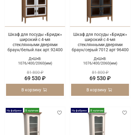
Шкаф для посуды «Бридж»
Шкаф для посуды «Бридж»
широкий с 4-мя
широкий с 4-мя
стеклянными дверями
стеклянными дверями
браун/белый лак арт.92400
браун/серый 7012 арт 96400
Д×Ш×В:
Д×Ш×В:
1076/
400/
2060(мм)
1076/
400/
2060(мм)
81 800 ₽
81 800 ₽
69 530 ₽
69 530 ₽
В корзину
В корзину
На фабрике
В наличии
На фабрике
В наличии