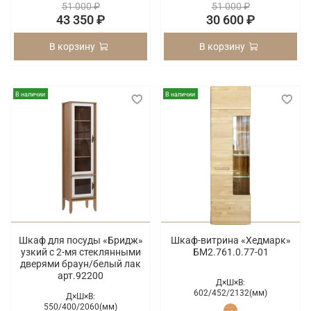
51 000 ₽
51 000 ₽
43 350 ₽
30 600 ₽
В корзину
В корзину
В наличии
В наличии
Шкаф для посуды «Бридж»
Шкаф-витрина «Хедмарк»
узкий с 2-мя стеклянными
БМ2.761.0.77-01
дверями браун/белый лак
арт.92200
Д×Ш×В:
602/
452/
2132(мм)
Д×Ш×В:
550/
400/
2060(мм)