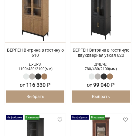
БЕРГЕН Витрина в гостиную
БЕРГЕН Витрина в гостиную
610
двухдверная узкая 620
Д×Ш×В:
Д×Ш×В:
1100/
480/
2100(мм)
780/
480/
2100(мм)
116 330 ₽
99 040 ₽
От
От
Выбрать
Выбрать
На фабрике
В наличии
На фабрике
В наличии