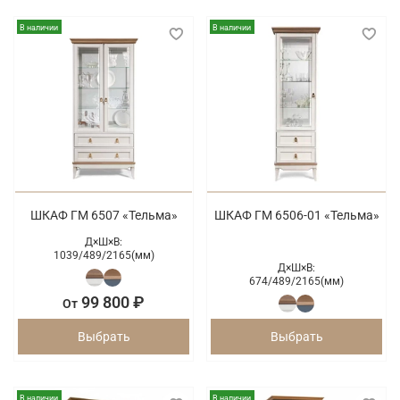
В наличии
В наличии
ШКАФ ГМ 6507 «Тельма»
ШКАФ ГМ 6506-01 «Тельма»
Д×Ш×В:
1039/
489/
2165(мм)
Д×Ш×В:
674/
489/
2165(мм)
99 800 ₽
От
Выбрать
Выбрать
В наличии
В наличии