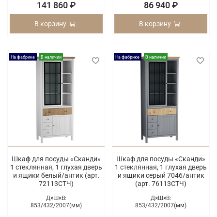
141 860 ₽
86 940 ₽
В корзину
В корзину
На фабрике
В наличии
На фабрике
В наличии
Шкаф для посуды «Сканди»
Шкаф для посуды «Сканди»
1 стеклянная, 1 глухая дверь
1 стеклянная, 1 глухая дверь
и ящики белый/антик (арт.
и ящики серый 7046/антик
72113СТЧ)
(арт. 76113СТЧ)
Д×Ш×В:
Д×Ш×В:
853/
432/
2007(мм)
853/
432/
2007(мм)