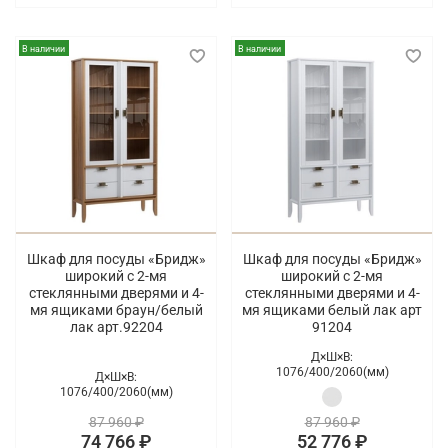
В наличии
В наличии
Шкаф для посуды «Бридж»
Шкаф для посуды «Бридж»
широкий с 2-мя
широкий с 2-мя
стеклянными дверями и 4-
стеклянными дверями и 4-
мя ящиками браун/белый
мя ящиками белый лак арт
лак арт.92204
91204
Д×Ш×В:
1076/
400/
2060(мм)
Д×Ш×В:
1076/
400/
2060(мм)
87 960 ₽
87 960 ₽
74 766 ₽
52 776 ₽