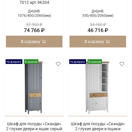
7012 арт.96204
Д×Ш×В:
Д×Ш×В:
1076/
400/
2060(мм)
550/
400/
2060(мм)
87 960 ₽
54 960 ₽
74 766 ₽
46 716 ₽
В корзину
В корзину
На фабрике
В наличии
На фабрике
В наличии
Шкаф для посуды «Сканди»
Шкаф для посуды «Сканди»
2 глухие двери и ящик серый
2 глухие двери и ящики