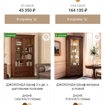
51 000 ₽
193 100 ₽
43 350 ₽
164 135 ₽
В корзину
В корзину
В наличии
В наличии
ДЖОКОНДА Шкаф 2-х дв. c
ДЖОКОНДА Шкаф-витрина
щитовыми полками
угловой
Д×Ш×В:
Д×Ш×В:
1260/
430/
2150(мм)
978/
658/
2150(мм)