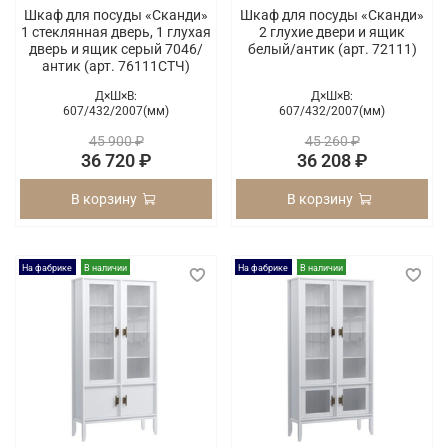
Шкаф для посуды «Сканди»
Шкаф для посуды «Сканди»
1 стеклянная дверь, 1 глухая
2 глухие двери и ящик
дверь и ящик серый 7046/
белый/антик (арт. 72111)
антик (арт. 76111СТЧ)
Д×Ш×В:
Д×Ш×В:
607/
432/
2007(мм)
607/
432/
2007(мм)
45 900 ₽
45 260 ₽
36 720 ₽
36 208 ₽
В корзину
В корзину
На фабрике
В наличии
На фабрике
В наличии