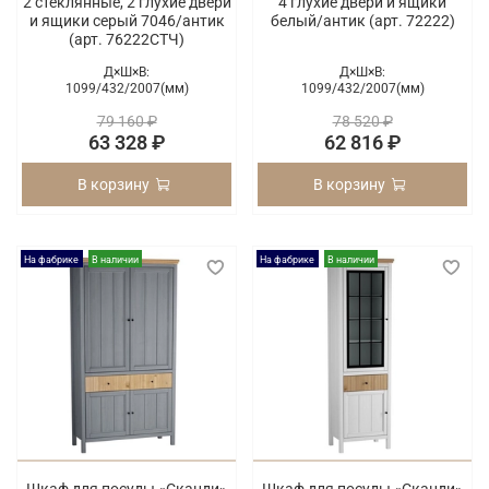
2 стеклянные, 2 глухие двери
4 глухие двери и ящики
и ящики серый 7046/антик
белый/антик (арт. 72222)
(арт. 76222СТЧ)
Д×Ш×В:
Д×Ш×В:
1099/
432/
2007(мм)
1099/
432/
2007(мм)
79 160 ₽
78 520 ₽
63 328 ₽
62 816 ₽
В корзину
В корзину
На фабрике
В наличии
На фабрике
В наличии