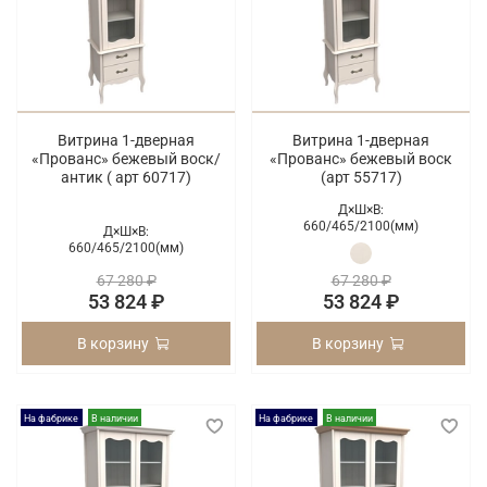
Витрина 1-дверная
Витрина 1-дверная
«Прованс» бежевый воск/
«Прованс» бежевый воск
антик ( арт 60717)
(арт 55717)
Д×Ш×В:
660/
465/
2100(мм)
Д×Ш×В:
660/
465/
2100(мм)
67 280 ₽
67 280 ₽
53 824 ₽
53 824 ₽
В корзину
В корзину
На фабрике
В наличии
На фабрике
В наличии