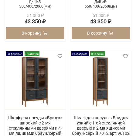
Д×Ш×В:
Д×Ш×В:
550/
400/
2060(мм)
550/
400/
2060(мм)
51 000 ₽
51 000 ₽
43 350 ₽
43 350 ₽
В корзину
В корзину
На фабрике
В наличии
На фабрике
В наличии
Шкаф для посуды «Бридж»
Шкаф для посуды «Бридж»
широкий с 2-мя
узкий с 1-ой стеклянной
стеклянными дверями и 4-
дверью и 2-мя ящиками
мя ящиками браун/серый
браун/серый 7012 арт.96102