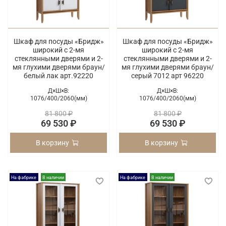
Шкаф для посуды «Бридж»
Шкаф для посуды «Бридж»
широкий с 2-мя
широкий с 2-мя
стеклянными дверями и 2-
стеклянными дверями и 2-
мя глухими дверями браун/
мя глухими дверями браун/
белый лак арт.92220
серый 7012 арт 96220
Д×Ш×В:
Д×Ш×В:
1076/
400/
2060(мм)
1076/
400/
2060(мм)
81 800 ₽
81 800 ₽
69 530 ₽
69 530 ₽
В корзину
В корзину
На фабрике
В наличии
На фабрике
В наличии