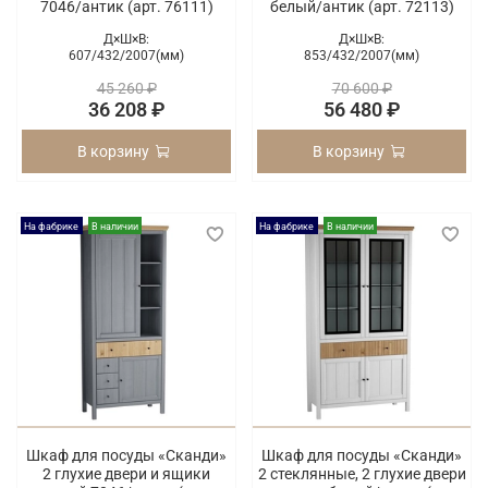
7046/антик (арт. 76111)
белый/антик (арт. 72113)
Д×Ш×В:
Д×Ш×В:
607/
432/
2007(мм)
853/
432/
2007(мм)
45 260 ₽
70 600 ₽
36 208 ₽
56 480 ₽
В корзину
В корзину
На фабрике
В наличии
На фабрике
В наличии
Шкаф для посуды «Сканди»
Шкаф для посуды «Сканди»
2 глухие двери и ящики
2 стеклянные, 2 глухие двери