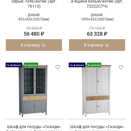
серый 7046/антик (арт.
и ящики белый/антик (арт.
76113)
72222СТЧ)
Д×Ш×В:
Д×Ш×В:
853/
432/
2007(мм)
1099/
432/
2007(мм)
70 600 ₽
79 160 ₽
56 480 ₽
63 328 ₽
В корзину
В корзину
На фабрике
В наличии
На фабрике
В наличии
Шкаф для посуды «Сканди»
Шкаф для посуды «Сканди»