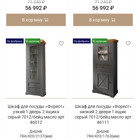
71 240 ₽
71 240 ₽
56 992 ₽
56 992 ₽
В корзину
В корзину
На фабрике
В наличии
На фабрике
В наличии
Шкаф для посуды «Форест»
Шкаф для посуды «Форест»
узкий 1 дверь 2 ящика
низкий 2 двери 1 ящик
серый 7012/бейц-масло арт
серый 7012/бейц-масло арт
46012
46111
Д×Ш×В:
Д×Ш×В:
784/
420/
2137(мм)
784/
420/
1763(мм)