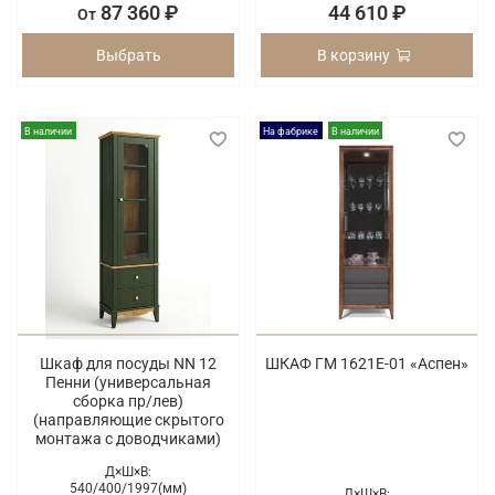
87 360 ₽
44 610 ₽
От
Выбрать
В корзину
В наличии
На фабрике
В наличии
Шкаф для посуды NN 12
ШКАФ ГМ 1621Е-01 «Аспен»
Пенни (универсальная
сборка пр/лев)
(направляющие скрытого
монтажа с доводчиками)
Д×Ш×В:
540/
400/
1997(мм)
Д×Ш×В: