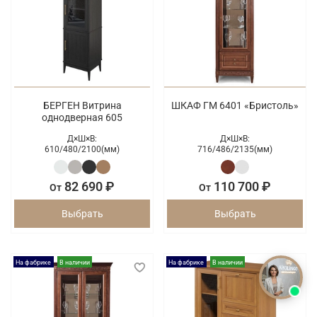
БЕРГЕН Витрина
ШКАФ ГМ 6401 «Бристоль»
однодверная 605
Д×Ш×В:
Д×Ш×В:
610/
480/
2100(мм)
716/
486/
2135(мм)
82 690 ₽
110 700 ₽
От
От
Выбрать
Выбрать
На фабрике
В наличии
На фабрике
В наличии