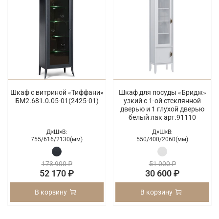
Шкаф с витриной «Тиффани»
Шкаф для посуды «Бридж»
БМ2.681.0.05-01(2425-01)
узкий с 1-ой стеклянной
дверью и 1 глухой дверью
белый лак арт.91110
Д×Ш×В:
Д×Ш×В:
755/
616/
2130(мм)
550/
400/
2060(мм)
173 900 ₽
51 000 ₽
52 170 ₽
30 600 ₽
В корзину
В корзину