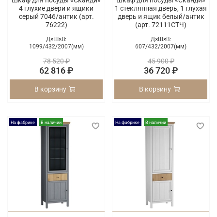
Шкаф для посуды «Сканди»
Шкаф для посуды «Сканди»
4 глухие двери и ящики
1 стеклянная дверь, 1 глухая
серый 7046/антик (арт.
дверь и ящик белый/антик
76222)
(арт. 72111СТЧ)
Д×Ш×В:
Д×Ш×В:
1099/
432/
2007(мм)
607/
432/
2007(мм)
78 520 ₽
45 900 ₽
62 816 ₽
36 720 ₽
В корзину
В корзину
На фабрике
В наличии
На фабрике
В наличии