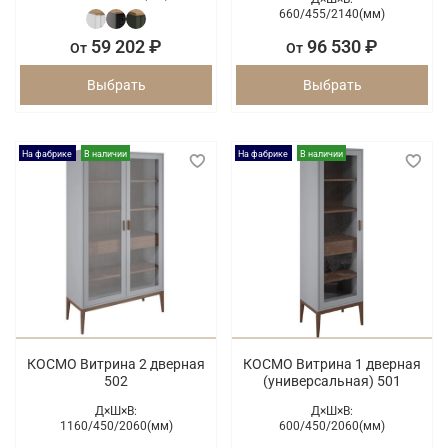
660/
455/
2140(мм)
59 202 ₽
96 530 ₽
От
От
Выбрать
Выбрать
На фабрике
В наличии
На фабрике
В наличии
КОСМО Витрина 2 дверная
КОСМО Витрина 1 дверная
502
(универсальная) 501
Д×Ш×В:
Д×Ш×В:
1160/
450/
2060(мм)
600/
450/
2060(мм)