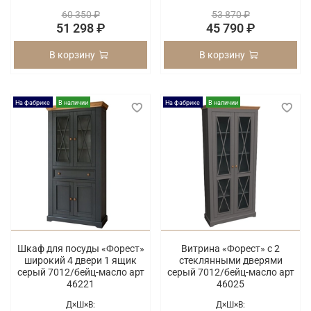
60 350 ₽
53 870 ₽
51 298 ₽
45 790 ₽
В корзину
В корзину
На фабрике
В наличии
На фабрике
В наличии
Шкаф для посуды «Форест»
Витрина «Форест» с 2
широкий 4 двери 1 ящик
стеклянными дверями
серый 7012/бейц-масло арт
серый 7012/бейц-масло арт
46221
46025
Д×Ш×В:
Д×Ш×В: