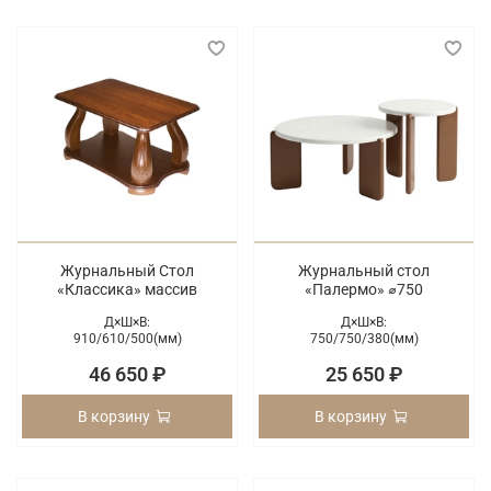
Журнальный Стол
Журнальный стол
«Классика» массив
«Палермо» ⌀750
Д×Ш×В:
Д×Ш×В:
910/
610/
500(мм)
750/
750/
380(мм)
46 650 ₽
25 650 ₽
В корзину
В корзину