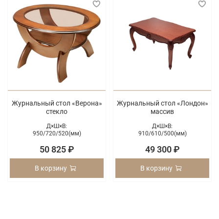
Журнальный стол «Верона»
Журнальный стол «Лондон»
стекло
массив
Д×Ш×В:
Д×Ш×В:
950/
720/
520(мм)
910/
610/
500(мм)
50 825 ₽
49 300 ₽
В корзину
В корзину