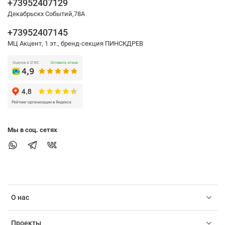
+73952407129
Декабрьскх Событий,78А
+73952407145
МЦ Акцент, 1 эт., бренд-секция ПИНСКДРЕВ
Мы в соц. сетях
О нас
Проекты