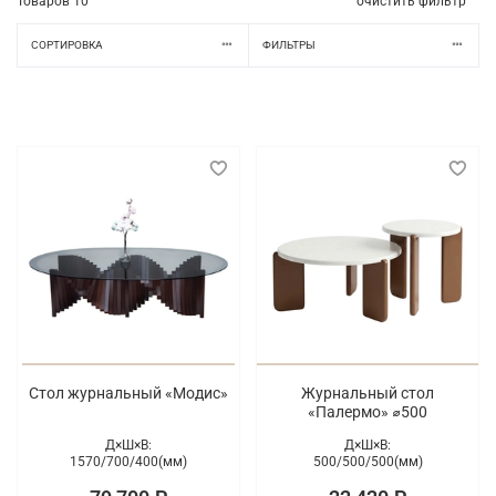
Товаров
10
очистить фильтр
СОРТИРОВКА
ФИЛЬТРЫ
Стол журнальный «Модис»
Журнальный стол
«Палермо» ⌀500
Д×Ш×В:
Д×Ш×В:
1570/
700/
400(мм)
500/
500/
500(мм)