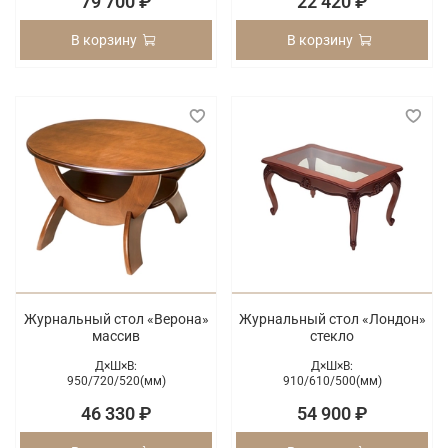
79 700 ₽
22 420 ₽
В корзину
В корзину
Журнальный стол «Верона»
Журнальный стол «Лондон»
массив
стекло
Д×Ш×В:
Д×Ш×В:
950/
720/
520(мм)
910/
610/
500(мм)
46 330 ₽
54 900 ₽