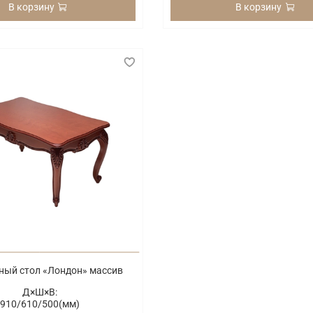
В корзину
В корзину
ый стол «Лондон» массив
Д×Ш×В:
910/
610/
500(мм)