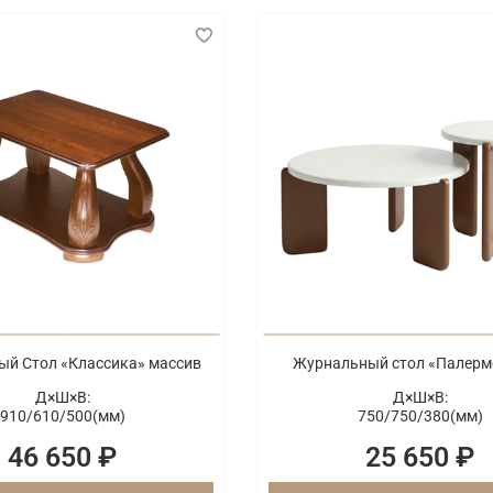
й Стол «Классика» массив
Журнальный стол «Палерм
Д×Ш×В:
Д×Ш×В:
910/
610/
500(мм)
750/
750/
380(мм)
46 650 ₽
25 650 ₽