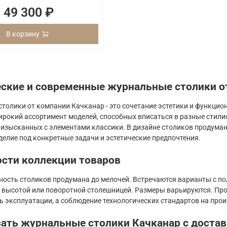
49 300 ₽
В корзину
ские и современные журнальные столики о
толики от компании Качканар - это сочетание эстетики и функцио
ирокий ассортимент моделей, способных вписаться в разные стил
 изысканных с элементами классики. В дизайне столиков продума
делие под конкретные задачи и эстетические предпочтения.
сти коллекции товаров
ость столиков продумана до мелочей. Встречаются варианты с пол
 высотой или поворотной столешницей. Размеры варьируются. Пр
ь эксплуатации, а соблюдение технологических стандартов на про
зать журнальные столики Качканар с достав