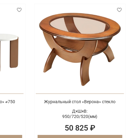
о» ⌀750
Журнальный стол «Верона» стекло
Д×Ш×В:
950/
720/
520(мм)
50 825 ₽