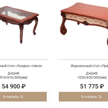
ный стол «Лондон» стекло
Журнальный стол «Пра
Д×Ш×В:
Д×Ш×В:
910/
610/
500(мм)
1020/
650/
500(мм)
54 900 ₽
51 775 ₽
В корзину
В корзину