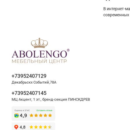
В интернет-м
современных 
+73952407129
Декабрьскх Событий,78А
+73952407145
МЦ Акцент, 1 эт., бренд-секция ПИНСКДРЕВ