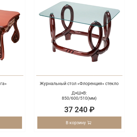
га»
Журнальный стол «Флоренция» стекло
Д×Ш×В:
850/
600/
510(мм)
37 240 ₽
В корзину