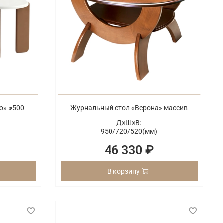
о» ⌀500
Журнальный стол «Верона» массив
Д×Ш×В:
950/
720/
520(мм)
46 330 ₽
В корзину