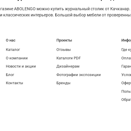
агазине ABOLENGO можно купить журнальный столик от Качканар.
и классических интерьеров. Большой выбор мебели от проверенны
О нас
Проекты
Инфо
Каталог
Отзывы
Где к
О компании
Каталоги PDF
Опла
Новости и акции
Дизайнерам
Гара
Блог
Фотографии экспозиции
Усло
Контакты
Бренды
Офер
Поль
Обра