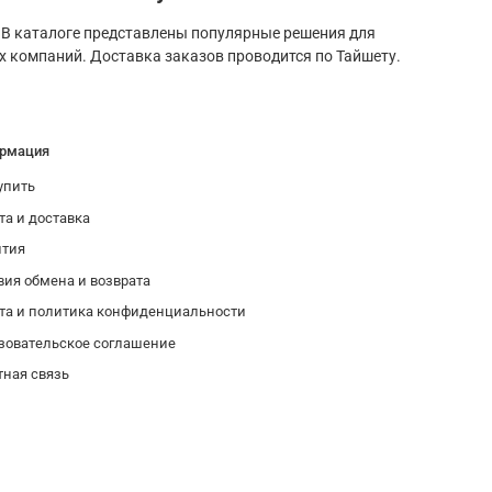
 В каталоге представлены популярные решения для
х компаний. Доставка заказов проводится по Тайшету.
рмация
упить
та и доставка
нтия
вия обмена и возврата
та и политика конфиденциальности
зовательское соглашение
тная связь