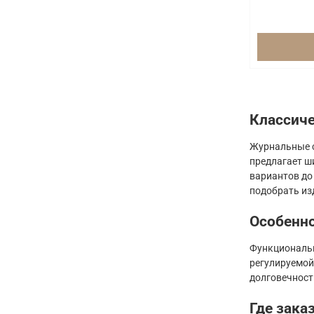
Классиче
Журнальные с
предлагает ш
вариантов до
подобрать из
Особенно
Функциональн
регулируемой
долговечност
Где зака