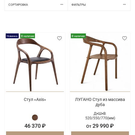
СОРТИРОВКА
ФИЛЬТРЫ
Новинка
В наличии
В наличии
Стул «Axis»
ЛУГАНО Стул из массива
дуба
Д×Ш×В:
520/
550/
770(мм)
46 370 ₽
29 990 ₽
От