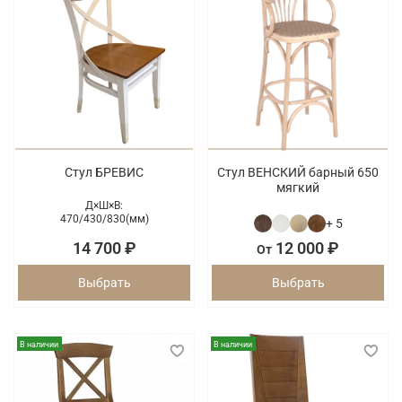
Стул БРЕВИС
Стул ВЕНСКИЙ барный 650
мягкий
Д×Ш×В:
470/
430/
830(мм)
+ 5
14 700 ₽
12 000 ₽
От
Выбрать
Выбрать
В наличии
В наличии