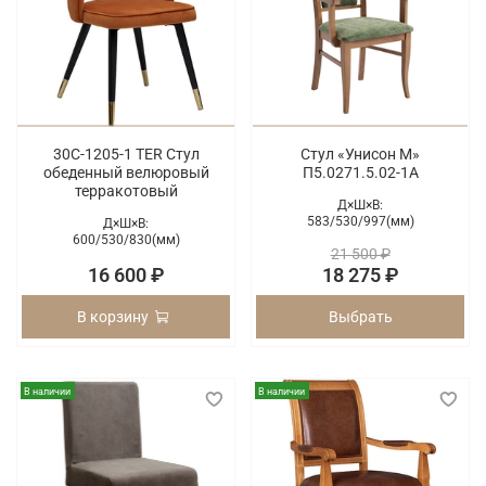
30C-1205-1 TER Стул
Стул «Унисон М»
обеденный велюровый
П5.0271.5.02-1А
терракотовый
Д×Ш×В:
583/
530/
997(мм)
Д×Ш×В:
600/
530/
830(мм)
21 500 ₽
16 600 ₽
18 275 ₽
В корзину
Выбрать
В наличии
В наличии