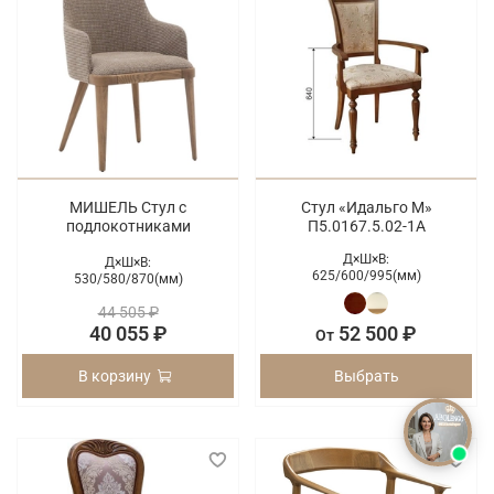
МИШЕЛЬ Стул с
Стул «Идальго М»
подлокотниками
П5.0167.5.02-1A
Д×Ш×В:
Д×Ш×В:
625/
600/
995(мм)
530/
580/
870(мм)
44 505 ₽
40 055 ₽
52 500 ₽
От
В корзину
Выбрать