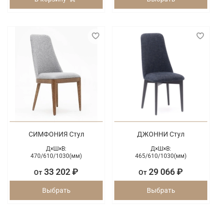
СИМФОНИЯ Стул
ДЖОННИ Стул
Д×Ш×В:
Д×Ш×В:
470/
610/
1030(мм)
465/
610/
1030(мм)
33 202 ₽
29 066 ₽
От
От
Выбрать
Выбрать