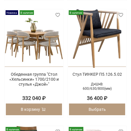
Новинка
В наличии
В наличии
Обеденная группа "Стол
Стул ТИНКЕР П5.126.5.02
«Хельсинки» 1700/2100 и
стулья «Джой»"
Д×Ш×В:
600/
630/
800(мм)
332 040 ₽
36 400 ₽
В корзину
Выбрать
В наличии
В наличии