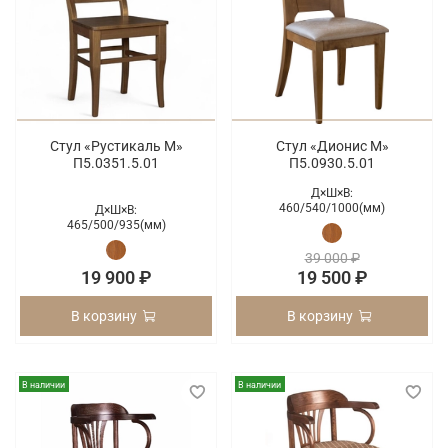
Стул «Рустикаль М»
Стул «Дионис М»
П5.0351.5.01
П5.0930.5.01
Д×Ш×В:
460/
540/
1000(мм)
Д×Ш×В:
465/
500/
935(мм)
39 000 ₽
19 900 ₽
19 500 ₽
В корзину
В корзину
В наличии
В наличии