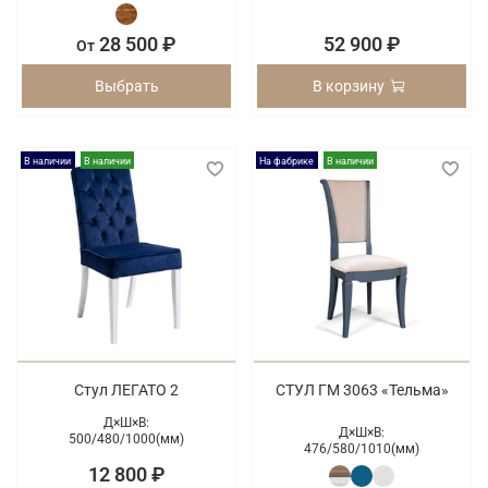
28 500 ₽
52 900 ₽
От
Выбрать
В корзину
В наличии
В наличии
На фабрике
В наличии
Стул ЛЕГАТО 2
СТУЛ ГМ 3063 «Тельма»
Д×Ш×В:
Д×Ш×В:
500/
480/
1000(мм)
476/
580/
1010(мм)
12 800 ₽