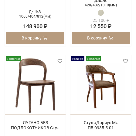
Д×Ш×В:
420/
482/
1019(мм)
Д×Ш×В:
1060/
404/
812(мм)
25 100 ₽
148 900 ₽
12 550 ₽
В корзину
В корзину
В наличии
Новинка
В наличии
ЛУГАНО БЕЗ
Стул «Дориус М»
ПОДЛОКОТНИКОВ Стул
П5.0935.5.01