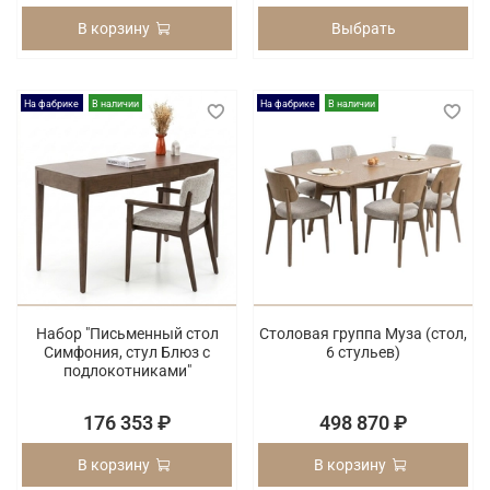
В корзину
Выбрать
На фабрике
В наличии
На фабрике
В наличии
Набор "Письменный стол
Столовая группа Муза (стол,
Симфония, стул Блюз с
6 стульев)
подлокотниками"
176 353 ₽
498 870 ₽
В корзину
В корзину