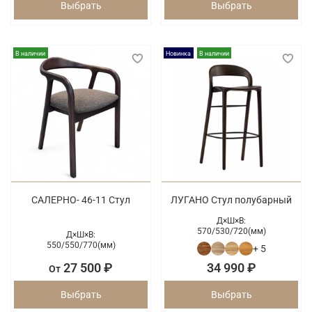
Выбрать
Выбрать
В наличии
Новинка
В наличии
САЛЕРНО- 46-11 Стул
ЛУГАНО Стул полубарный
Д×Ш×В:
570/
530/
720(мм)
Д×Ш×В:
550/
550/
770(мм)
+ 5
27 500 ₽
34 990 ₽
От
Выбрать
Выбрать