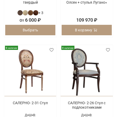
твердый
Олсен + стулья Лугано»
+ 3
6 000 ₽
109 970 ₽
От
Выбрать
В корзину
В наличии
В наличии
САЛЕРНО- 2-31 Стул
САЛЕРНО- 2-26 Стул с
подлокотниками
Д×Ш×В:
Д×Ш×В: