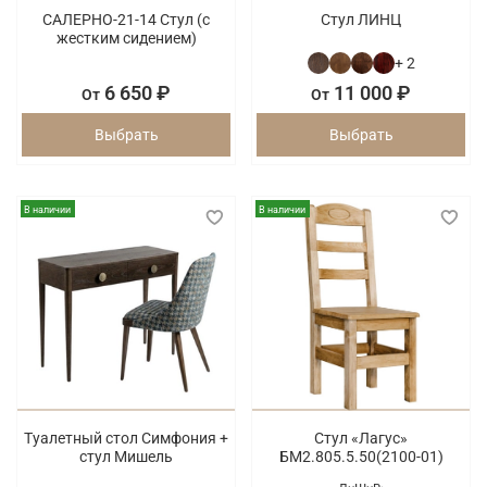
САЛЕРНО-21-14 Стул (с
Стул ЛИНЦ
жестким сидением)
+ 2
6 650 ₽
11 000 ₽
От
От
Выбрать
Выбрать
В наличии
В наличии
Туалетный стол Симфония +
Стул «Лагус»
стул Мишель
БМ2.805.5.50(2100-01)