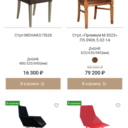
Стул МОНАКО П626
Стул «Премиум М 3023»
П5.0906.5.02-1А
Д×Ш×В:
625/
630/
985(мм)
Д×Ш×В:
480/
520/
840(мм)
88 000 ₽
16 300 ₽
79 200 ₽
В корзину
В корзину
В наличии
В наличии