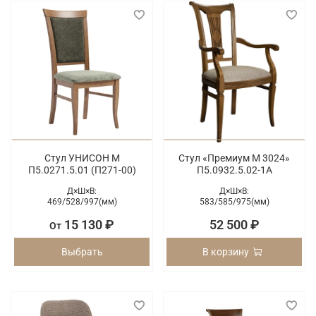
Стул УНИСОН М
Стул «Премиум М 3024»
П5.0271.5.01 (П271-00)
П5.0932.5.02-1А
Д×Ш×В:
Д×Ш×В:
469/
528/
997(мм)
583/
585/
975(мм)
15 130 ₽
52 500 ₽
От
Выбрать
В корзину