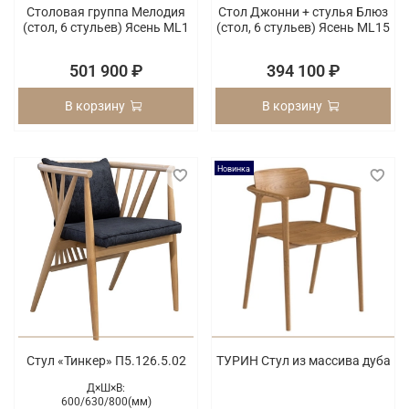
Столовая группа Мелодия
Стол Джонни + стулья Блюз
(cтол, 6 стульев) Ясень ML1
(cтол, 6 стульев) Ясень ML15
501 900 ₽
394 100 ₽
В корзину
В корзину
Новинка
Стул «Тинкер» П5.126.5.02
ТУРИН Стул из массива дуба
Д×Ш×В:
600/
630/
800(мм)