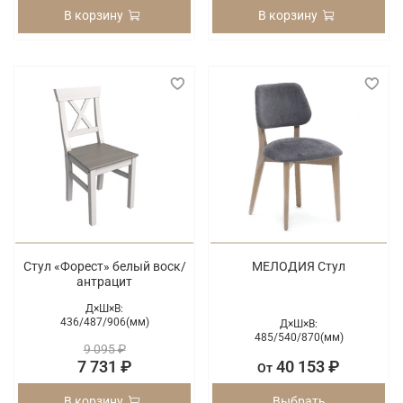
В корзину
В корзину
Стул «Форест» белый воск/
МЕЛОДИЯ Стул
антрацит
Д×Ш×В:
436/
487/
906(мм)
Д×Ш×В:
485/
540/
870(мм)
9 095 ₽
7 731 ₽
40 153 ₽
От
В корзину
Выбрать