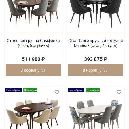
Столовая группа Симфония
Стол Танго круглый + стулья
(cтол, 6 стульев)
Мишель (cтол, 4 стула)
511 980 ₽
393 875 ₽
В корзину
В корзину
На фабрике
В наличии
На фабрике
В наличии