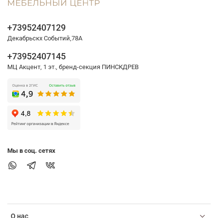
+73952407129
Декабрьскх Событий,78А
+73952407145
МЦ Акцент, 1 эт., бренд-секция ПИНСКДРЕВ
Мы в соц. сетях
О нас