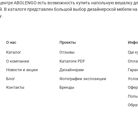
центре ABOLENGO есть возможность купить напольную вешалку для
ей. В каталоге представлен большой выбор дизайнерской мебели на
у.
О нас
Проекты
Инфо
Каталог
Отзывы
Где к
О компании
Каталоги PDF
Опла
Новости и акции
Дизайнерам
Гара
Блог
Фотографии экспозиции
Усло
Контакты
Бренды
Офер
Поль
Обра