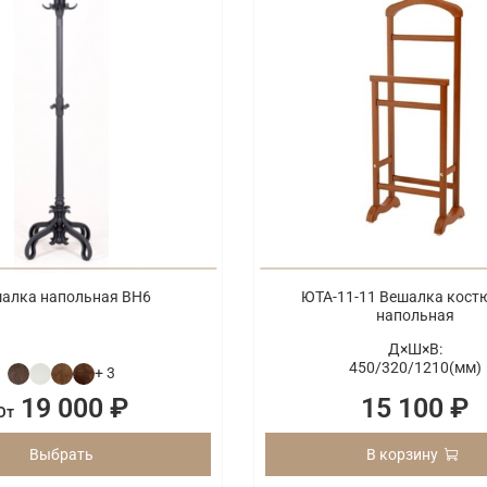
алка напольная ВН6
ЮТА-11-11 Вешалка кост
напольная
Д×Ш×В:
450/
320/
1210(мм)
+ 3
19 000 ₽
15 100 ₽
От
Выбрать
В корзину