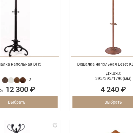
алка напольная ВН5
Вешалка напольная Leset 
Д×Ш×В:
395/
395/
1790(мм)
+ 3
12 300 ₽
4 240 ₽
От
Выбрать
Выбрать