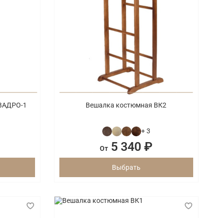
КВАДРО-1
Вешалка костюмная ВК2
+ 3
5 340 ₽
От
Выбрать