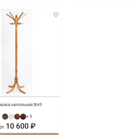
алка напольная ВН3
+ 3
10 600 ₽
От