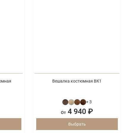
юмная
Вешалка костюмная ВК1
+ 3
4 940 ₽
От
Выбрать