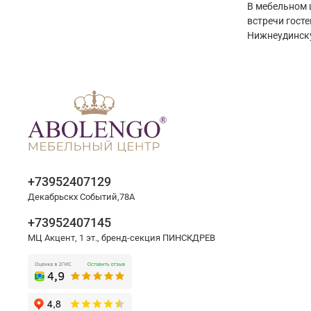
В мебельном 
встречи гост
Нижнеудинск
+73952407129
Декабрьскх Событий,78А
+73952407145
МЦ Акцент, 1 эт., бренд-секция ПИНСКДРЕВ