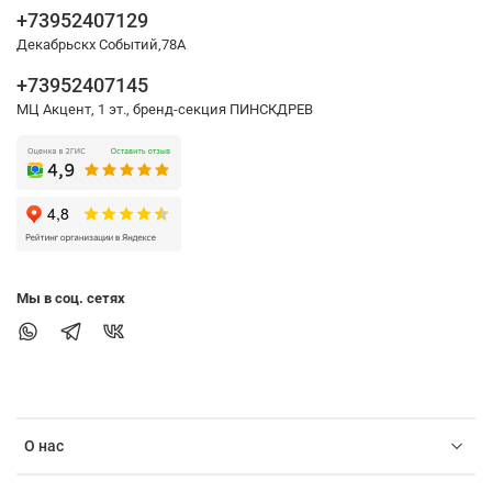
+73952407129
Декабрьскх Событий,78А
+73952407145
МЦ Акцент, 1 эт., бренд-секция ПИНСКДРЕВ
Мы в соц. сетях
О нас