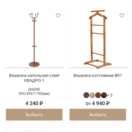
Вешалка напольная Leset
Вешалка костюмная ВК1
КВАДРО-1
Д×Ш×В:
395/
395/
1790(мм)
+ 3
4 240 ₽
4 940 ₽
От
Выбрать
Выбрать