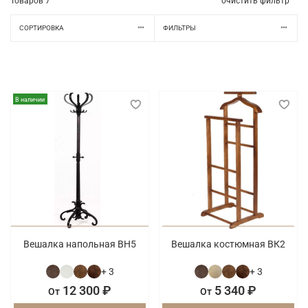
Товаров
7
очистить фильтр
СОРТИРОВКА
ФИЛЬТРЫ
В наличии
Вешалка напольная ВН5
Вешалка костюмная ВК2
+ 3
+ 3
12 300 ₽
5 340 ₽
От
От