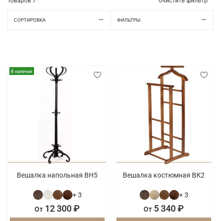
Товаров
7
очистить фильтр
СОРТИРОВКА
ФИЛЬТРЫ
В наличии
Вешалка напольная ВН5
Вешалка костюмная ВК2
+ 3
+ 3
12 300 ₽
5 340 ₽
От
От