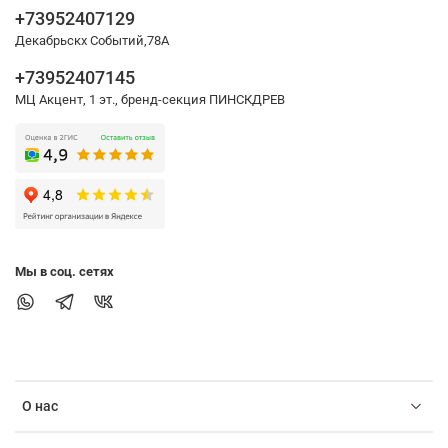
+73952407129
Декабрьскх Событий,78А
+73952407145
МЦ Акцент, 1 эт., бренд-секция ПИНСКДРЕВ
Мы в соц. сетях
О нас