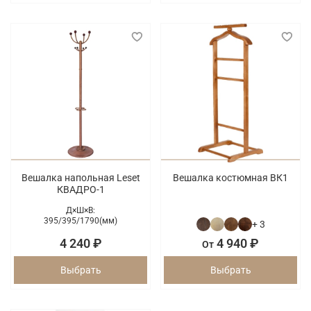
Вешалка напольная Leset
Вешалка костюмная ВК1
КВАДРО-1
Д×Ш×В:
395/
395/
1790(мм)
+ 3
4 240 ₽
4 940 ₽
От
Выбрать
Выбрать