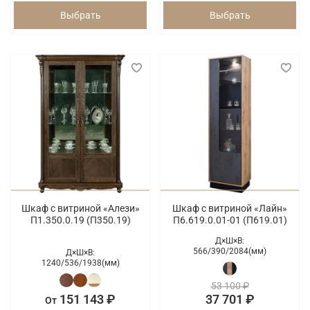
Выбрать
Выбрать
Шкаф с витриной «Алези»
Шкаф с витриной «Лайн»
П1.350.0.19 (П350.19)
П6.619.0.01-01 (П619.01)
Д×Ш×В:
566/
390/
2084(мм)
Д×Ш×В:
1240/
536/
1938(мм)
53 100 ₽
151 143 ₽
37 701 ₽
От