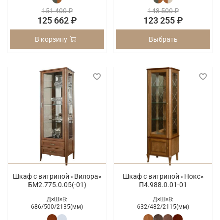
151 400 ₽
148 500 ₽
125 662 ₽
123 255 ₽
В корзину
Выбрать
Шкаф с витриной «Вилора»
Шкаф с витриной «Нокс»
БМ2.775.0.05(-01)
П4.988.0.01-01
Д×Ш×В:
Д×Ш×В:
686/
500/
2135(мм)
632/
482/
2115(мм)