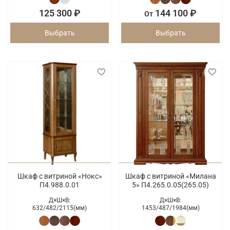
125 300 ₽
144 100 ₽
От
Выбрать
Выбрать
Шкаф с витриной «Нокс»
Шкаф с витриной «Милана
П4.988.0.01
5» П4.265.0.05(265.05)
Д×Ш×В:
Д×Ш×В:
632/
482/
2115(мм)
1453/
487/
1984(мм)