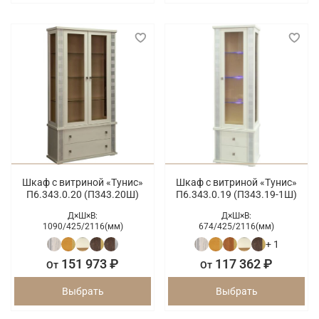
Шкаф с витриной «Тунис»
Шкаф с витриной «Тунис»
П6.343.0.20 (П343.20Ш)
П6.343.0.19 (П343.19-1Ш)
Д×Ш×В:
Д×Ш×В:
1090/
425/
2116(мм)
674/
425/
2116(мм)
+ 1
151 973 ₽
117 362 ₽
От
От
Выбрать
Выбрать