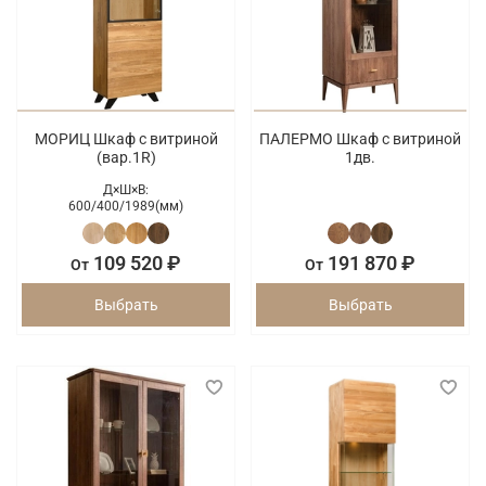
МОРИЦ Шкаф с витриной
ПАЛЕРМО Шкаф с витриной
(вар.1R)
1дв.
Д×Ш×В:
600/
400/
1989(мм)
109 520 ₽
191 870 ₽
От
От
Выбрать
Выбрать