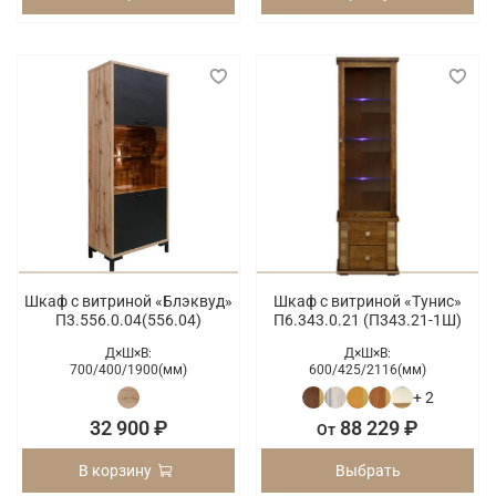
Шкаф с витриной «Блэквуд»
Шкаф с витриной «Тунис»
П3.556.0.04(556.04)
П6.343.0.21 (П343.21-1Ш)
Д×Ш×В:
Д×Ш×В:
700/
400/
1900(мм)
600/
425/
2116(мм)
+ 2
32 900 ₽
88 229 ₽
От
В корзину
Выбрать