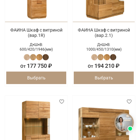
ФАИНА Шкаф с витриной
ФАИНА Шкаф с витриной
(вар.1R)
(вар.2.1)
Д×Ш×В:
Д×Ш×В:
600/
420/
1946(мм)
1000/
450/
1310(мм)
177 750 ₽
194 210 ₽
От
От
Выбрать
Выбрать