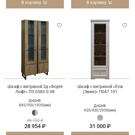
В корзину
В корзину
Шкаф с витриной 2д «Форте
Шкаф с витриной «Evia
Лофт» П3.0583.0.08
(Эвия)» П047.101
Д×Ш×В:
845/
350/
1935(мм)
Д×Ш×В:
620/
430/
2050(мм)
46 700 ₽
28 954 ₽
31 000 ₽