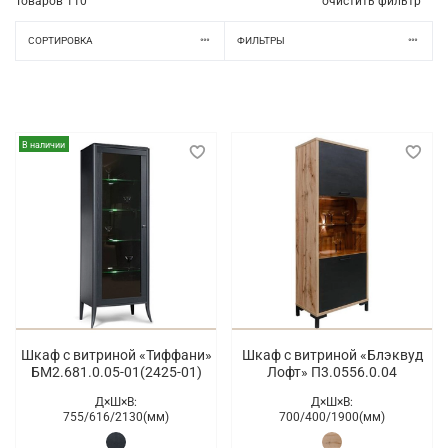
Товаров
110
очистить фильтр
СОРТИРОВКА
ФИЛЬТРЫ
В наличии
Шкаф с витриной «Тиффани»
Шкаф с витриной «Блэквуд
БМ2.681.0.05-01(2425-01)
Лофт» П3.0556.0.04
Д×Ш×В:
Д×Ш×В:
755/
616/
2130(мм)
700/
400/
1900(мм)