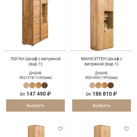
ЛОГАН Шкаф с витриной
МАНХЭТТЕН Шкаф с
(вар.1)
витриной (вар.1)
Д×Ш×В:
Д×Ш×В:
902/
378/
1330(мм)
800/
400/
1995(мм)
147 490 ₽
186 810 ₽
От
От
Выбрать
Выбрать