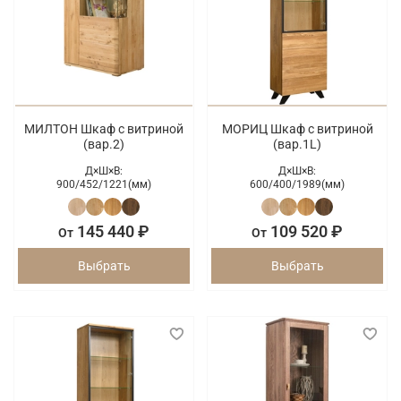
МИЛТОН Шкаф с витриной
МОРИЦ Шкаф с витриной
(вар.2)
(вар.1L)
Д×Ш×В:
Д×Ш×В:
900/
452/
1221(мм)
600/
400/
1989(мм)
145 440 ₽
109 520 ₽
От
От
Выбрать
Выбрать