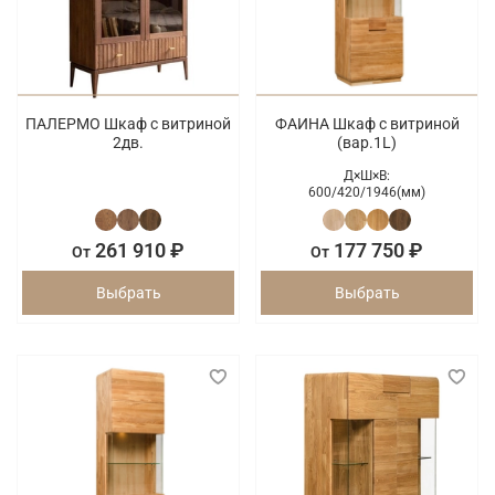
ПАЛЕРМО Шкаф с витриной
ФАИНА Шкаф с витриной
2дв.
(вар.1L)
Д×Ш×В:
600/
420/
1946(мм)
261 910 ₽
177 750 ₽
От
От
Выбрать
Выбрать