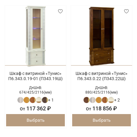
Шкаф с витриной «Тунис»
Шкаф с витриной «Тунис»
П6.343.0.19-01 (П343.19Ш)
П6.343.0.22 (П343.22Ш)
Д×Ш×В:
Д×Ш×В:
674/
425/
2116(мм)
880/
425/
2116(мм)
+ 1
+ 2
117 362 ₽
118 856 ₽
От
От
Выбрать
Выбрать