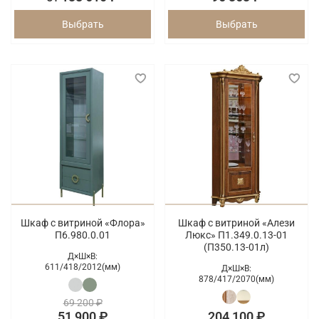
Выбрать
Выбрать
Шкаф с витриной «Флора»
Шкаф с витриной «Алези
П6.980.0.01
Люкс» П1.349.0.13-01
(П350.13-01л)
Д×Ш×В:
611/
418/
2012(мм)
Д×Ш×В:
878/
417/
2070(мм)
69 200 ₽
51 900 ₽
204 100 ₽