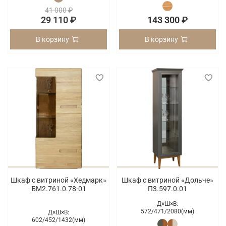
41 000 ₽
29 110 ₽
143 300 ₽
В корзину
В корзину
Шкаф с витриной «Хедмарк»
Шкаф с витриной «Дольче»
БМ2.761.0.78-01
П3.597.0.01
Д×Ш×В:
572/
471/
2080(мм)
Д×Ш×В:
602/
452/
1432(мм)