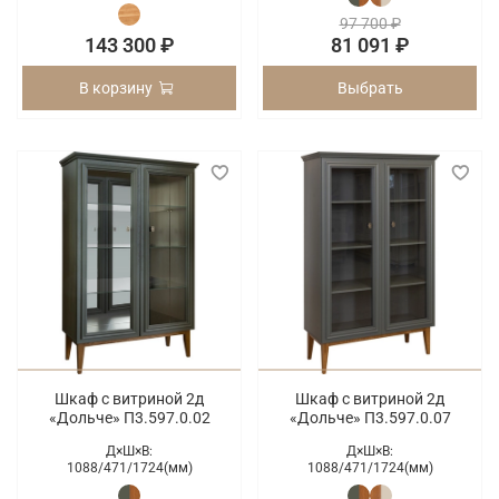
97 700 ₽
143 300 ₽
81 091 ₽
В корзину
Выбрать
Шкаф с витриной 2д
Шкаф с витриной 2д
«Дольче» П3.597.0.02
«Дольче» П3.597.0.07
Д×Ш×В:
Д×Ш×В:
1088/
471/
1724(мм)
1088/
471/
1724(мм)