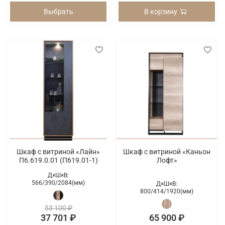
Выбрать
В корзину
Шкаф с витриной «Лайн»
Шкаф с витриной «Каньон
П6.619.0.01 (П619.01-1)
Лофт»
Д×Ш×В:
566/
390/
2084(мм)
Д×Ш×В:
800/
414/
1920(мм)
53 100 ₽
37 701 ₽
65 900 ₽