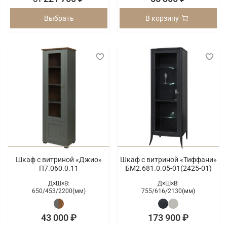
Выбрать
В корзину
Шкаф с витриной «Джио»
Шкаф с витриной «Тиффани»
П7.060.0.11
БМ2.681.0.05-01(2425-01)
Д×Ш×В:
Д×Ш×В:
650/
453/
2200(мм)
755/
616/
2130(мм)
43 000 ₽
173 900 ₽