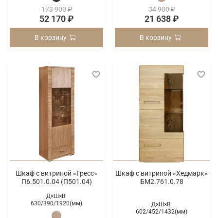
173 900 ₽
34 900 ₽
52 170 ₽
21 638 ₽
В корзину
В корзину
Шкаф с витриной «Гресс»
Шкаф с витриной «Хедмарк»
П6.501.0.04 (П501.04)
БМ2.761.0.78
Д×Ш×В:
630/
390/
1920(мм)
Д×Ш×В:
602/
452/
1432(мм)