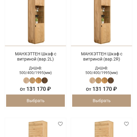
МАНХЭТТЕН Шкаф с
МАНХЭТТЕН Шкаф с
витриной (вар.2L)
витриной (вар.2R)
Д×Ш×В:
Д×Ш×В:
500/
400/
1995(мм)
500/
400/
1995(мм)
131 170 ₽
131 170 ₽
От
От
Выбрать
Выбрать