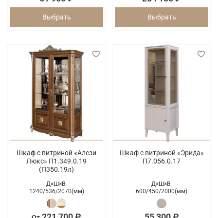
Выбрать
Выбрать
Шкаф с витриной «Алези
Шкаф с витриной «Эрида»
Люкс» П1.349.0.19
П7.056.0.17
(П350.19л)
Д×Ш×В:
Д×Ш×В:
1240/
536/
2070(мм)
600/
450/
2000(мм)
221 700 ₽
55 300 ₽
От