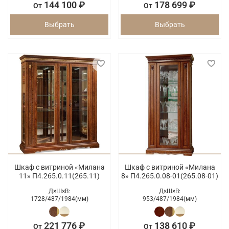
144 100 ₽
178 699 ₽
От
От
Выбрать
Выбрать
Шкаф с витриной «Милана
Шкаф с витриной «Милана
11» П4.265.0.11(265.11)
8» П4.265.0.08-01(265.08-01)
Д×Ш×В:
Д×Ш×В:
1728/
487/
1984(мм)
953/
487/
1984(мм)
221 776 ₽
138 610 ₽
От
От