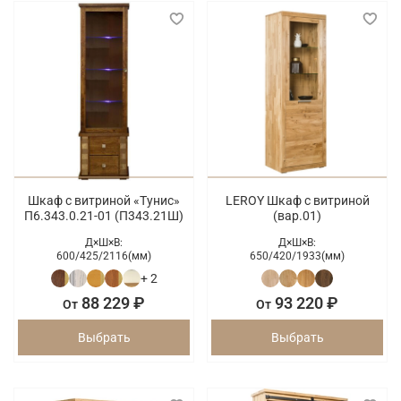
Шкаф с витриной «Тунис»
LEROY Шкаф с витриной
П6.343.0.21-01 (П343.21Ш)
(вар.01)
Д×Ш×В:
Д×Ш×В:
600/
425/
2116(мм)
650/
420/
1933(мм)
+ 2
88 229 ₽
93 220 ₽
От
От
Выбрать
Выбрать