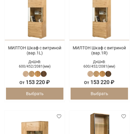
МИЛТОН Шкаф с витриной
МИЛТОН Шкаф с витриной
(вар.1L)
(вар.1R)
Д×Ш×В:
Д×Ш×В:
600/
452/
2081(мм)
600/
452/
2081(мм)
153 220 ₽
153 220 ₽
От
От
Выбрать
Выбрать