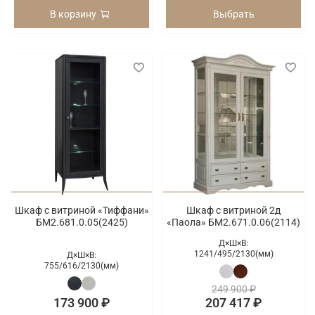
В корзину
Выбрать
Шкаф с витриной «Тиффани»
Шкаф с витриной 2д
БМ2.681.0.05(2425)
«Паола» БМ2.671.0.06(2114)
Д×Ш×В:
1241/
495/
2130(мм)
Д×Ш×В:
755/
616/
2130(мм)
249 900 ₽
173 900 ₽
207 417 ₽