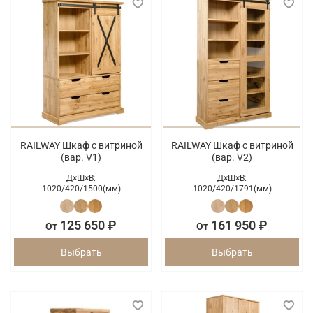
RAILWAY Шкаф с витриной
RAILWAY Шкаф с витриной
(вар. V1)
(вар. V2)
Д×Ш×В:
Д×Ш×В:
1020/
420/
1500(мм)
1020/
420/
1791(мм)
125 650 ₽
161 950 ₽
От
От
Выбрать
Выбрать