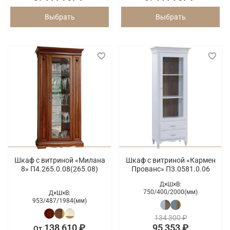
Выбрать
Выбрать
Шкаф с витриной «Милана
Шкаф с витриной «Кармен
8» П4.265.0.08(265.08)
Прованс» П3.0581.0.06
Д×Ш×В:
750/
400/
2000(мм)
Д×Ш×В:
953/
487/
1984(мм)
134 300 ₽
138 610 ₽
95 353 ₽
От