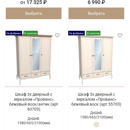
17 325 ₽
6 990 ₽
От
Выбрать
Выбрать
На фабрике
В наличии
На фабрике
В наличии
Шкаф 3х дверный с
Шкаф 3х дверный с
зеркалом «Прованс»
зеркалом «Прованс»
бежевый воск/антик (арт
бежевый воск (арт 55703)
60703)
Д×Ш×В:
1580/
665/
2100(мм)
Д×Ш×В:
1580/
665/
2100(мм)