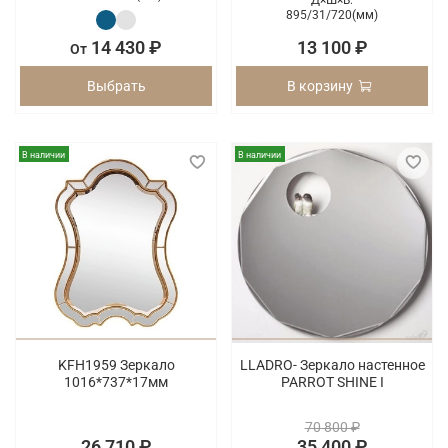
Д×Ш×В:
895/
31/
720(мм)
14 430 ₽
13 100 ₽
От
Выбрать
В корзину
В наличии
В наличии
KFH1959 Зеркало
LLADRO- Зеркало настенное
1016*737*17мм
PARROT SHINE I
70 800 ₽
26 710 ₽
35 400 ₽