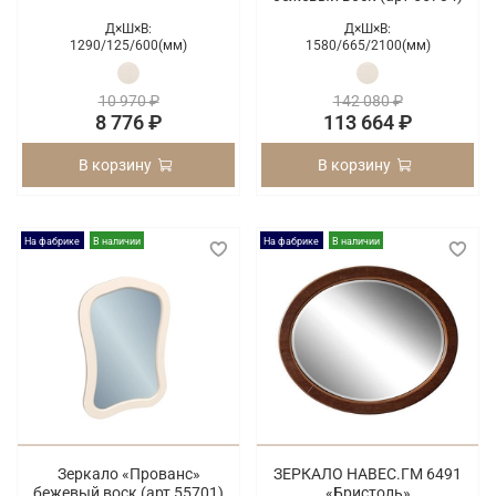
Д×Ш×В:
Д×Ш×В:
1290/
125/
600(мм)
1580/
665/
2100(мм)
10 970 ₽
142 080 ₽
8 776 ₽
113 664 ₽
В корзину
В корзину
На фабрике
В наличии
На фабрике
В наличии
Зеркало «Прованс»
ЗЕРКАЛО НАВЕС.ГМ 6491
бежевый воск (арт 55701)
«Бристоль»