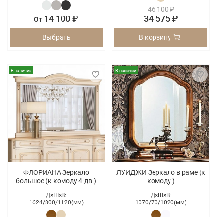
46 100 ₽
14 100 ₽
34 575 ₽
От
Выбрать
В корзину
В наличии
В наличии
ФЛОРИАНА Зеркало
ЛУИДЖИ Зеркало в раме (к
большое (к комоду 4-дв.)
комоду )
Д×Ш×В:
Д×Ш×В:
1624/
800/
1120(мм)
1070/
70/
1020(мм)