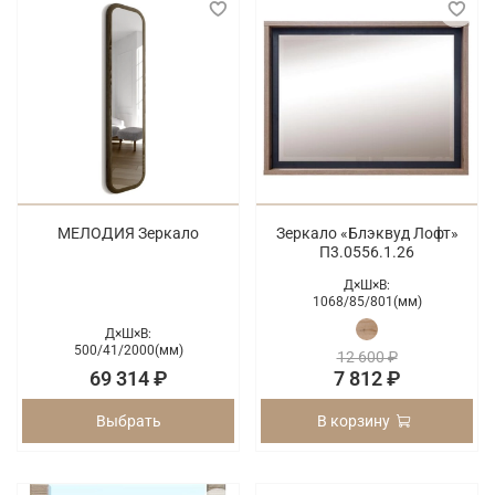
МЕЛОДИЯ Зеркало
Зеркало «Блэквуд Лофт»
П3.0556.1.26
Д×Ш×В:
1068/
85/
801(мм)
Д×Ш×В:
500/
41/
2000(мм)
12 600 ₽
69 314 ₽
7 812 ₽
Выбрать
В корзину