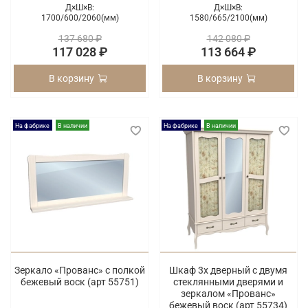
Д×Ш×В:
Д×Ш×В:
1700/
600/
2060(мм)
1580/
665/
2100(мм)
137 680 ₽
142 080 ₽
117 028 ₽
113 664 ₽
В корзину
В корзину
На фабрике
В наличии
На фабрике
В наличии
Зеркало «Прованс» с полкой
Шкаф 3х дверный с двумя
бежевый воск (арт 55751)
стеклянными дверями и
зеркалом «Прованс»
бежевый воск (арт 55734)