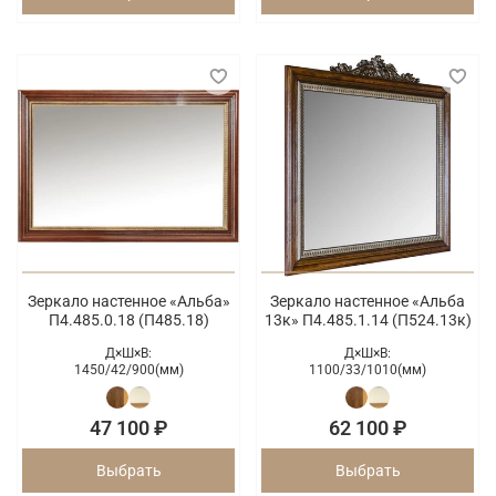
Зеркало настенное «Альба»
Зеркало настенное «Альба
П4.485.0.18 (П485.18)
13к» П4.485.1.14 (П524.13к)
Д×Ш×В:
Д×Ш×В:
1450/
42/
900(мм)
1100/
33/
1010(мм)
47 100 ₽
62 100 ₽
Выбрать
Выбрать