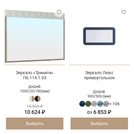
Зеркало «Тринити»
Зеркало Люкс
П6.114.1.03
прямоугольное
Д×Ш×В:
1000/
20/
780(мм)
Д×Ш×В:
900/
500/
(мм)
+ 106
16 600 ₽
10 624 ₽
6 853 ₽
От
Выбрать
Выбрать