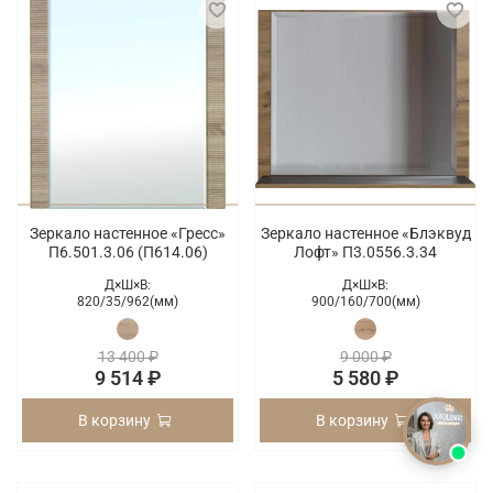
Зеркало настенное «Гресс»
Зеркало настенное «Блэквуд
П6.501.3.06 (П614.06)
Лофт» П3.0556.3.34
Д×Ш×В:
Д×Ш×В:
820/
35/
962(мм)
900/
160/
700(мм)
13 400 ₽
9 000 ₽
9 514 ₽
5 580 ₽
В корзину
В корзину