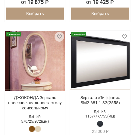
19 875 ₽
19 425 ₽
От
От
Выбрать
Выбрать
В наличии
В наличии
ДЖОКОНДА Зеркало
Зеркало «Тиффани»
навесное овальное к столу
БМ2.681.1.32(2555)
консольному
Д×Ш×В:
1157/
77/
755(мм)
Д×Ш×В:
570/
25/
972(мм)
23 300 ₽