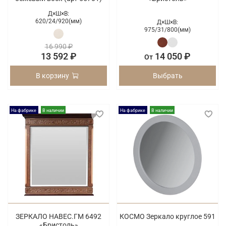
Д×Ш×В:
620/
24/
920(мм)
Д×Ш×В:
975/
31/
800(мм)
16 990 ₽
13 592 ₽
14 050 ₽
От
В корзину
Выбрать
На фабрике
В наличии
На фабрике
В наличии
ЗЕРКАЛО НАВЕС.ГМ 6492
КОСМО Зеркало круглое 591
«Бристоль»