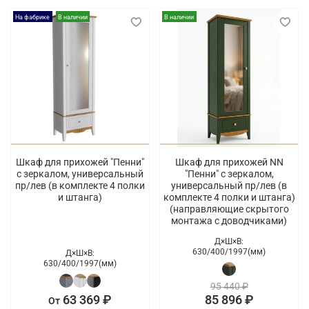
На фабрике
В наличии
В наличии
Шкаф для прихожей "Пенни"
Шкаф для прихожей NN
с зеркалом, универсальный
"Пенни" с зеркалом,
пр/лев (в комплекте 4 полки
универсальный пр/лев (в
и штанга)
комплекте 4 полки и штанга)
(направляющие скрытого
монтажа с доводчиками)
Д×Ш×В:
630/
400/
1997(мм)
Д×Ш×В:
630/
400/
1997(мм)
95 440 ₽
63 369 ₽
85 896 ₽
От