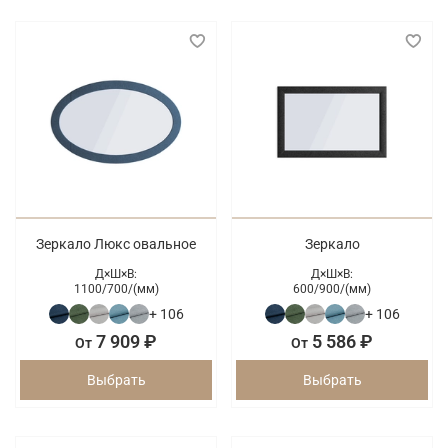
Зеркало Люкс овальное
Зеркало
Д×Ш×В:
Д×Ш×В:
1100/
700/
(мм)
600/
900/
(мм)
+ 106
+ 106
7 909 ₽
5 586 ₽
От
От
Выбрать
Выбрать