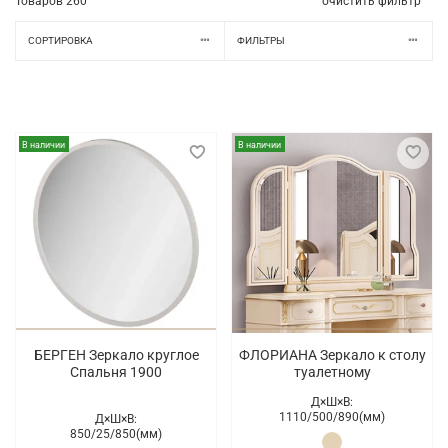
Товаров
260
очистить фильтр
СОРТИРОВКА
ФИЛЬТРЫ
В наличии
В наличии
БЕРГЕН Зеркало круглое
ФЛОРИАНА Зеркало к столу
Спальня 1900
туалетному
Д×Ш×В:
1110/
500/
890(мм)
Д×Ш×В:
850/
25/
850(мм)