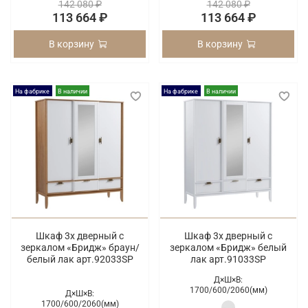
142 080 ₽
142 080 ₽
113 664 ₽
113 664 ₽
В корзину
В корзину
На фабрике
В наличии
На фабрике
В наличии
Шкаф 3х дверный с
Шкаф 3х дверный с
зеркалом «Бридж» браун/
зеркалом «Бридж» белый
белый лак арт.92033SP
лак арт.91033SP
Д×Ш×В:
1700/
600/
2060(мм)
Д×Ш×В:
1700/
600/
2060(мм)