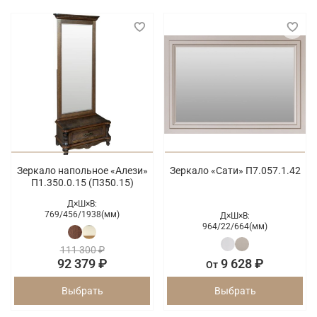
Зеркало напольное «Алези»
Зеркало «Сати» П7.057.1.42
П1.350.0.15 (П350.15)
Д×Ш×В:
769/
456/
1938(мм)
Д×Ш×В:
964/
22/
664(мм)
111 300 ₽
92 379 ₽
9 628 ₽
От
Выбрать
Выбрать