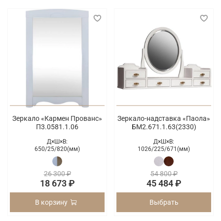
Зеркало «Кармен Прованс»
Зеркало-надставка «Паола»
П3.0581.1.06
БМ2.671.1.63(2330)
Д×Ш×В:
Д×Ш×В:
650/
25/
820(мм)
1026/
225/
671(мм)
26 300 ₽
54 800 ₽
18 673 ₽
45 484 ₽
В корзину
Выбрать