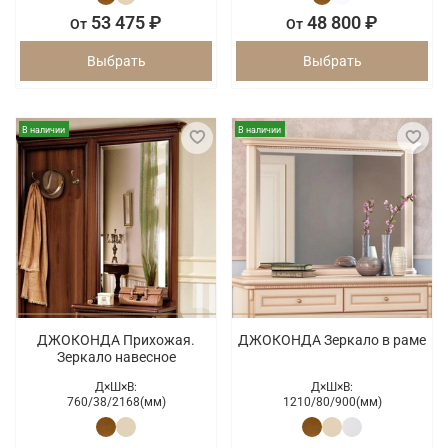
53 475 ₽
48 800 ₽
От
От
Выбрать
Выбрать
В наличии
В наличии
ДЖОКОНДА Прихожая.
ДЖОКОНДА Зеркало в раме
Зеркало навесное
Д×Ш×В:
Д×Ш×В:
760/
38/
2168(мм)
1210/
80/
900(мм)