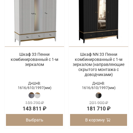
Шкаф 33 Пенни
Шкаф NN 33 Пенни
комбинированный с 1-м
комбинированный с 1-м
зеркалом
зеркалом (направляющие
скрытого монтажа с
доводчиками)
Д×Ш×В:
Д×Ш×В:
1616/
610/
1997(мм)
1616/
610/
1997(мм)
159 790 ₽
201 900 ₽
143 811 ₽
181 710 ₽
Выбрать
В корзину