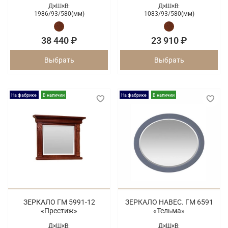
Д×Ш×В:
Д×Ш×В:
1986/
93/
580(мм)
1083/
93/
580(мм)
38 440 ₽
23 910 ₽
Выбрать
Выбрать
На фабрике
В наличии
На фабрике
В наличии
ЗЕРКАЛО ГМ 5991-12
ЗЕРКАЛО НАВЕС. ГМ 6591
«Престиж»
«Тельма»
Д×Ш×В:
Д×Ш×В: