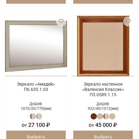
Зеркало «Амадей»
Зеркало настенное
П6.635.1.03
«Валенсия Классик»
П3.0589.1.15
Д×Ш×В:
Д×Ш×В:
1070/
20/
770(мм)
922/
40/
1012(мм)
27 100 ₽
45 000 ₽
От
От
Выбрать
Выбрать