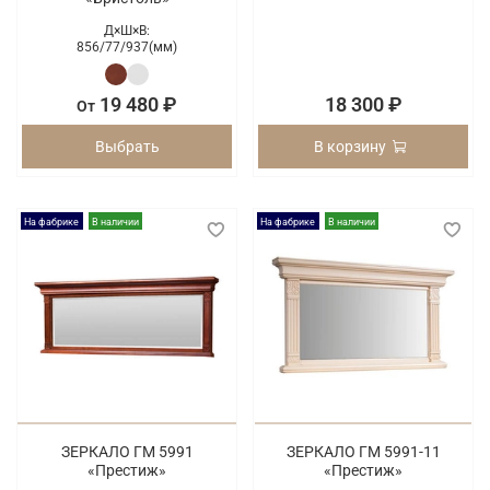
Д×Ш×В:
856/
77/
937(мм)
19 480 ₽
18 300 ₽
От
Выбрать
В корзину
На фабрике
В наличии
На фабрике
В наличии
ЗЕРКАЛО ГМ 5991
ЗЕРКАЛО ГМ 5991-11
«Престиж»
«Престиж»