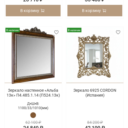
В корзину
В корзину
В наличии
В наличии
Зеркало настенное «Альба
Зеркало 6925 CORDON
13к» П4.485.1.14 (П524.13к)
(Испания)
Д×Ш×В:
1100/
33/
1010(мм)
62 100 ₽
84 200 ₽
24 840 ₽
42 100 ₽