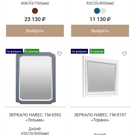
808/
93/
750(мм)
920/
20/
800(мм)
23 130 ₽
11 130 ₽
Выбрать
Выбрать
На фабрике
В наличии
На фабрике
В наличии
ЗЕРКАЛО НАВЕС. ГМ 6592
ЗЕРКАЛО НАВЕС. ГМ 8197
«Тельма»
«Торино»
Д×Ш×В:
650/
20/
850(мм)