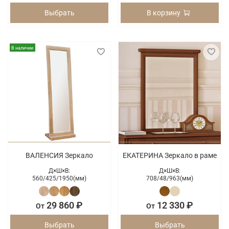
Выбрать
В корзину
В наличии
ВАЛЕНСИЯ Зеркало
ЕКАТЕРИНА Зеркало в раме
Д×Ш×В:
Д×Ш×В:
560/
425/
1950(мм)
708/
48/
963(мм)
29 860 ₽
12 330 ₽
От
От
Выбрать
Выбрать