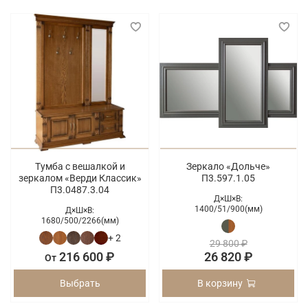
Тумба с вешалкой и
Зеркало «Дольче»
зеркалом «Верди Классик»
П3.597.1.05
П3.0487.3.04
Д×Ш×В:
1400/
51/
900(мм)
Д×Ш×В:
1680/
500/
2266(мм)
+ 2
29 800 ₽
216 600 ₽
26 820 ₽
От
Выбрать
В корзину