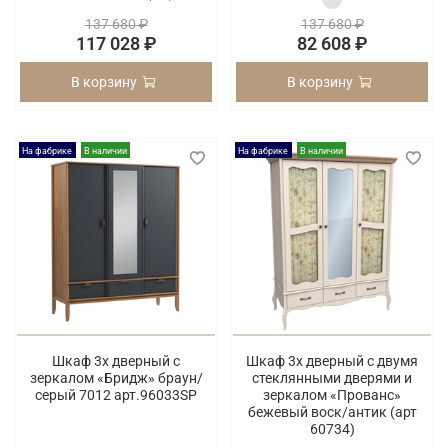
137 680 ₽
137 680 ₽
117 028 ₽
82 608 ₽
В корзину
В корзину
На фабрике
В наличии
На фабрике
В наличии
Шкаф 3х дверный с
Шкаф 3х дверный с двумя
зеркалом «Бридж» браун/
стеклянными дверями и
серый 7012 арт.96033SP
зеркалом «Прованс»
бежевый воск/антик (арт
60734)