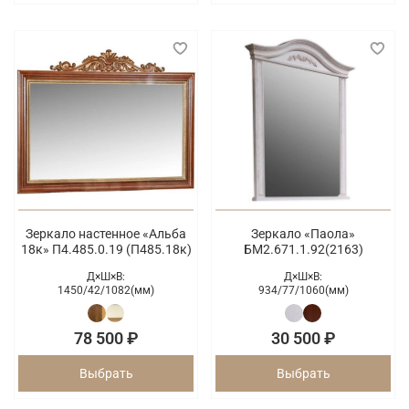
Зеркало настенное «Альба
Зеркало «Паола»
18к» П4.485.0.19 (П485.18к)
БМ2.671.1.92(2163)
Д×Ш×В:
Д×Ш×В:
1450/
42/
1082(мм)
934/
77/
1060(мм)
78 500 ₽
30 500 ₽
Выбрать
Выбрать