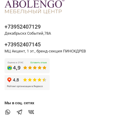
+73952407129
Декабрьскх Событий,78А
+73952407145
МЦ Акцент, 1 эт., бренд-секция ПИНСКДРЕВ
Мы в соц. сетях