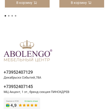
В корзину
В корзину
+73952407129
Декабрьскх Событий,78А
+73952407145
МЦ Акцент, 1 эт., бренд-секция ПИНСКДРЕВ