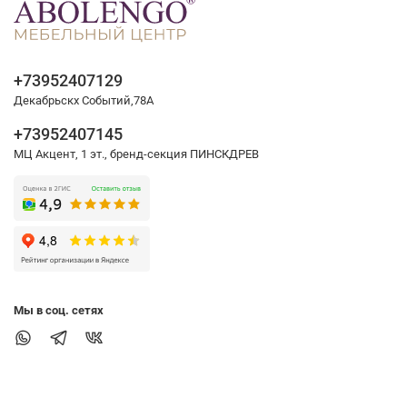
+73952407129
Декабрьскх Событий,78А
+73952407145
МЦ Акцент, 1 эт., бренд-секция ПИНСКДРЕВ
Мы в соц. сетях