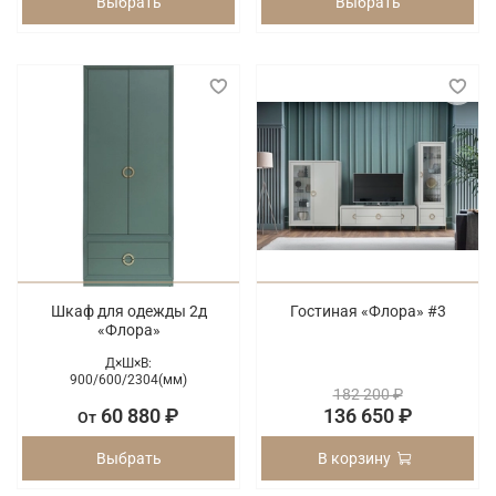
Выбрать
Выбрать
Шкаф для одежды 2д
Гостиная «Флора» #3
«Флора»
Д×Ш×В:
900/
600/
2304(мм)
182 200 ₽
60 880 ₽
136 650 ₽
От
Выбрать
В корзину