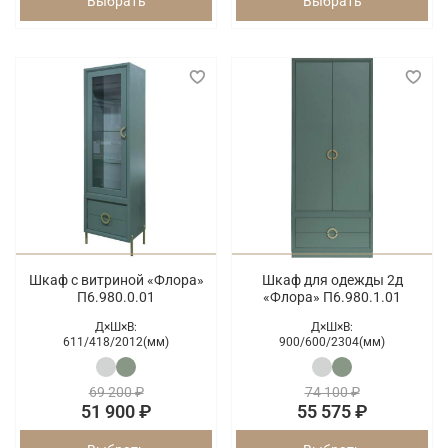
Выбрать
Выбрать
Шкаф с витриной «Флора»
Шкаф для одежды 2д
П6.980.0.01
«Флора» П6.980.1.01
Д×Ш×В:
Д×Ш×В:
611/
418/
2012(мм)
900/
600/
2304(мм)
69 200 ₽
74 100 ₽
51 900 ₽
55 575 ₽