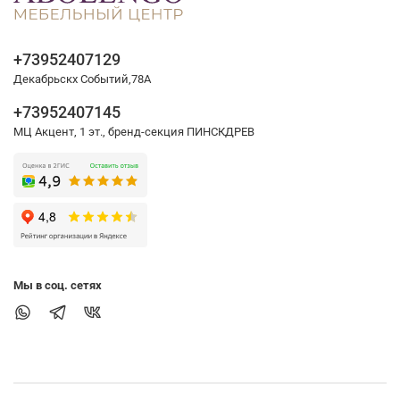
+73952407129
Декабрьскх Событий,78А
+73952407145
МЦ Акцент, 1 эт., бренд-секция ПИНСКДРЕВ
Мы в соц. сетях