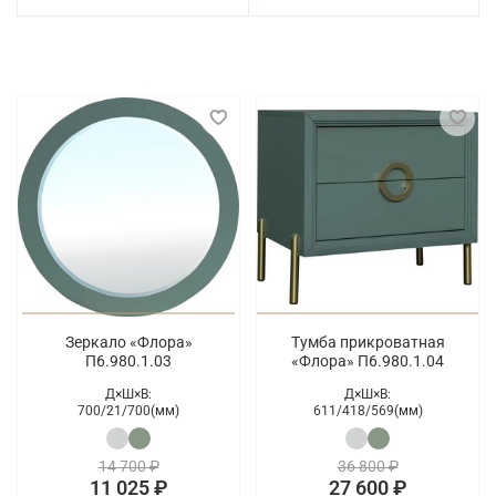
Зеркало «Флора»
Тумба прикроватная
П6.980.1.03
«Флора» П6.980.1.04
Д×Ш×В:
Д×Ш×В:
700/
21/
700(мм)
611/
418/
569(мм)
14 700 ₽
36 800 ₽
11 025 ₽
27 600 ₽