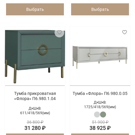
Выбрать
Выбрать
Тумба прикроватная
Тумба «Флора» П6.980.0.05
«Флора» П6.980.1.04
Д×Ш×В:
1725/
418/
569(мм)
Д×Ш×В:
611/
418/
569(мм)
36 800 ₽
51 900 ₽
31 280 ₽
38 925 ₽