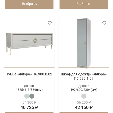
Выбрать
Выбрать
Тумба «Флора» П6.980.0.02
Шкаф для одежды «Флора»
П6.980.1.07
Д×Ш×В:
Д×Ш×В:
1525/
418/
569(мм)
492/
600/
2304(мм)
54 300 ₽
56 200 ₽
40 725 ₽
42 150 ₽