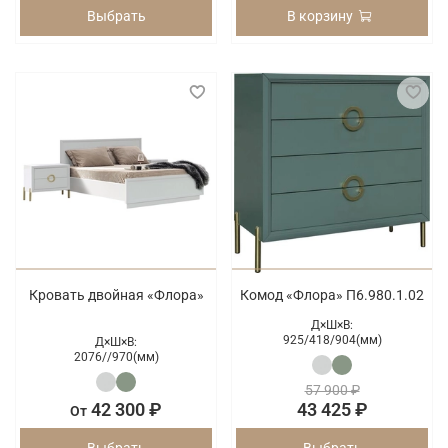
Выбрать
В корзину
Кровать двойная «Флора»
Комод «Флора» П6.980.1.02
Д×Ш×В:
925/
418/
904(мм)
Д×Ш×В:
2076/
/
970(мм)
57 900 ₽
42 300 ₽
43 425 ₽
От