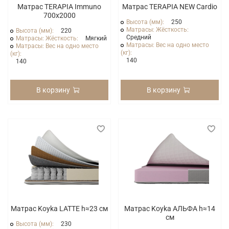
Матрас TERAPIA Immuno
Матрас TERAPIA NEW Cardio
700x2000
Высота (мм):
250
Матрасы: Жёсткость:
Высота (мм):
220
Средний
Матрасы: Жёсткость:
Мягкий
Матрасы: Вес на одно место
Матрасы: Вес на одно место
(кг):
(кг):
140
140
В корзину
В корзину
Матрас Koyka LATTE h≈23 см
Матрас Koyka АЛЬФА h≈14
см
Высота (мм):
230