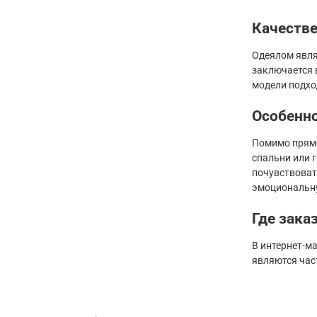
Качестве
Одеялом явля
заключается 
модели подход
Особенно
Помимо прямо
спальни или 
почувствоват
эмоциональну
Где зака
В интернет-м
являются час