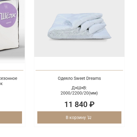
сезонное
Одеяло Sweet Dreams
ок
Д×Ш×В:
2000/
2200/
20(мм)
11 840 ₽
В корзину