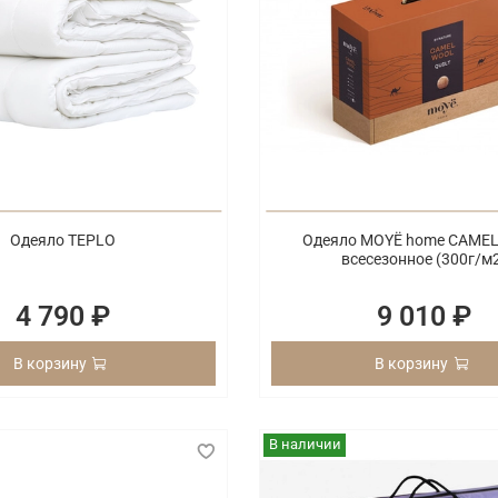
Одеяло TEPLO
Одеяло MOYЁ home CAME
всесезонное (300г/м
4 790 ₽
9 010 ₽
В корзину
В корзину
В наличии