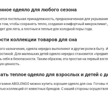
нное одеяло для любого сезона
ется постельная принадлежность, предназначенная для укрывания 
в том, чтобы сохранять тепло, создавая комфортный микроклимат д
ят для лета, а плотные и теплые для холодной поры года.
сти коллекции товаров для сна
го назначения, одеяла нередко выполняют и другие роли в быту. И
гостиной. Для маленьких детей одеяло нередко становится «предме
ь себя в безопасности. Таким образом, эта простая на первый взг
ю ценность.
зать теплое одеяло для взрослых и детей с 
агазине ABOLENGO можно купить хорошее одеяло для сна. Готовы 
тью коллекций от известных брендов. С нашей стороны осуществля