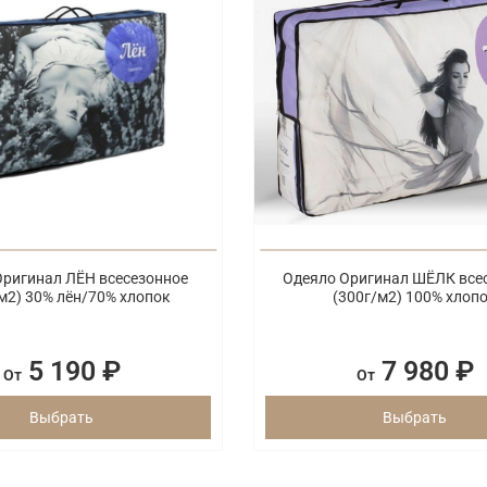
Оригинал ЛЁН всесезонное
Одеяло Оригинал ШЁЛК все
м2) 30% лён/70% хлопок
(300г/м2) 100% хлоп
5 190 ₽
7 980 ₽
От
От
Выбрать
Выбрать