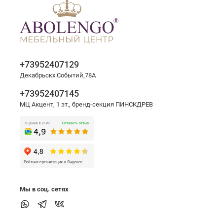
+73952407129
Декабрьскх Событий,78А
+73952407145
МЦ Акцент, 1 эт., бренд-секция ПИНСКДРЕВ
Мы в соц. сетях