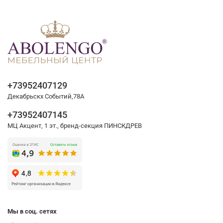
+73952407129
Декабрьскх Событий,78А
+73952407145
МЦ Акцент, 1 эт., бренд-секция ПИНСКДРЕВ
Мы в соц. сетях